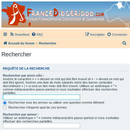
France Didgeridoo
Didgeridoo et Guimbarde sur France Didgeridoo - retrouvez la communauté.
Smartfeed
FAQ
Inscription
Connexion
R
Accueil du forum
Rechercher
e
Rechercher
c
h
REQUÊTE DE LA RECHERCHE
e
Rechercher par mots-clés :
r
Insérez le caractère « + » devant un mot qui doit être trouvé et « - » devant un mot qui
doit être ignoré. Insérez une liste de mots séparés entre des barres verticales
c
discontinues « | » si seul un des mots doit être trouvé. Utilisez un astérisque « * »
comme métacaractère passe-partout si vous souhaitez effectuer des recherches
h
partielles.
e
Rechercher tous les termes ou utiliser une question comme élément
r
Rechercher n’importe quel de ces termes
Rechercher par auteur :
Utilisez un astérisque « * » comme métacaractère passe-partout si vous souhaitez
effectuer des recherches partielles.