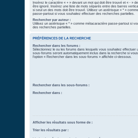
Insérez le caractère « + » devant un mot qui doit être trouvé et « - » d
être ignoré. Insérez une liste de mots séparés entre des barres vertica
si seul un des mots doit être trouvé. Utilisez un astérisque « * » com
passe-partout si vous souhaitez effectuer des recherches partielles.
Rechercher par auteur :
Utilisez un astérisque « * » comme métacaractère passe-partout si vo
des recherches partielles.
PRÉFÉRENCES DE LA RECHERCHE
Rechercher dans les forums :
Sélectionnez le ou les forums dans lesquels vous souhaitez effectuer
sous-forums seront automatiquement inclus dans la recherche si vou
l’option « Rechercher dans les sous-forums » affichée ci-dessous.
Rechercher dans les sous-forums :
Rechercher dans :
Afficher les résultats sous forme de :
Trier les résultats par :