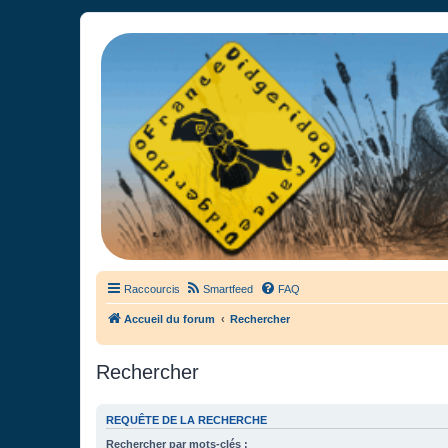
France Didgeridoo
Didgeridoo et Guimbarde sur France Didgeridoo - retrouvez la commun
Raccourcis
Smartfeed
FAQ
Accueil du forum
Rechercher
Rechercher
REQUÊTE DE LA RECHERCHE
Rechercher par mots-clés :