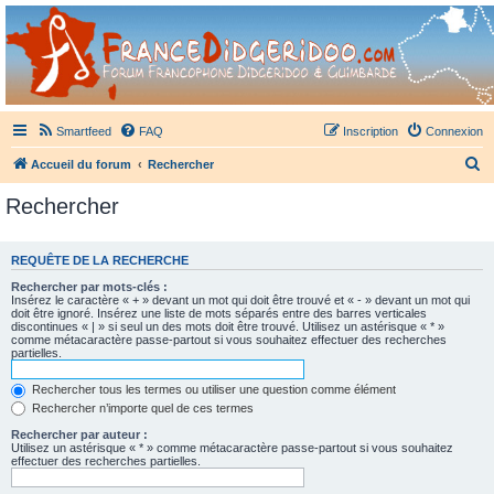
France Didgeridoo
Didgeridoo et Guimbarde sur France Didgeridoo - retrouvez la communauté.
Smartfeed
FAQ
Inscription
Connexion
R
Accueil du forum
Rechercher
e
Rechercher
c
h
REQUÊTE DE LA RECHERCHE
e
Rechercher par mots-clés :
r
Insérez le caractère « + » devant un mot qui doit être trouvé et « - » devant un mot qui
doit être ignoré. Insérez une liste de mots séparés entre des barres verticales
c
discontinues « | » si seul un des mots doit être trouvé. Utilisez un astérisque « * »
comme métacaractère passe-partout si vous souhaitez effectuer des recherches
h
partielles.
e
Rechercher tous les termes ou utiliser une question comme élément
r
Rechercher n’importe quel de ces termes
Rechercher par auteur :
Utilisez un astérisque « * » comme métacaractère passe-partout si vous souhaitez
effectuer des recherches partielles.