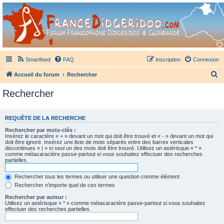
France Didgeridoo
Didgeridoo et Guimbarde sur France Didgeridoo - retrouvez la communauté.
Smartfeed
FAQ
Inscription
Connexion
R
Accueil du forum
Rechercher
e
Rechercher
c
h
REQUÊTE DE LA RECHERCHE
e
Rechercher par mots-clés :
r
Insérez le caractère « + » devant un mot qui doit être trouvé et « - » devant un mot qui
doit être ignoré. Insérez une liste de mots séparés entre des barres verticales
c
discontinues « | » si seul un des mots doit être trouvé. Utilisez un astérisque « * »
comme métacaractère passe-partout si vous souhaitez effectuer des recherches
h
partielles.
e
Rechercher tous les termes ou utiliser une question comme élément
r
Rechercher n’importe quel de ces termes
Rechercher par auteur :
Utilisez un astérisque « * » comme métacaractère passe-partout si vous souhaitez
effectuer des recherches partielles.