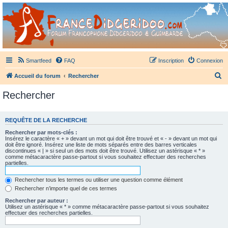
France Didgeridoo
Didgeridoo et Guimbarde sur France Didgeridoo - retrouvez la communauté.
Smartfeed
FAQ
Inscription
Connexion
R
Accueil du forum
Rechercher
e
Rechercher
c
h
REQUÊTE DE LA RECHERCHE
e
Rechercher par mots-clés :
r
Insérez le caractère « + » devant un mot qui doit être trouvé et « - » devant un mot qui
doit être ignoré. Insérez une liste de mots séparés entre des barres verticales
c
discontinues « | » si seul un des mots doit être trouvé. Utilisez un astérisque « * »
comme métacaractère passe-partout si vous souhaitez effectuer des recherches
h
partielles.
e
Rechercher tous les termes ou utiliser une question comme élément
r
Rechercher n’importe quel de ces termes
Rechercher par auteur :
Utilisez un astérisque « * » comme métacaractère passe-partout si vous souhaitez
effectuer des recherches partielles.