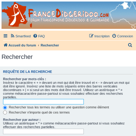
France Didgeridoo
Didgeridoo et Guimbarde sur France Didgeridoo - retrouvez la communauté.
Smartfeed
FAQ
Inscription
Connexion
R
Accueil du forum
Rechercher
e
Rechercher
c
h
REQUÊTE DE LA RECHERCHE
e
Rechercher par mots-clés :
r
Insérez le caractère « + » devant un mot qui doit être trouvé et « - » devant un mot qui
doit être ignoré. Insérez une liste de mots séparés entre des barres verticales
c
discontinues « | » si seul un des mots doit être trouvé. Utilisez un astérisque « * »
comme métacaractère passe-partout si vous souhaitez effectuer des recherches
h
partielles.
e
Rechercher tous les termes ou utiliser une question comme élément
r
Rechercher n’importe quel de ces termes
Rechercher par auteur :
Utilisez un astérisque « * » comme métacaractère passe-partout si vous souhaitez
effectuer des recherches partielles.