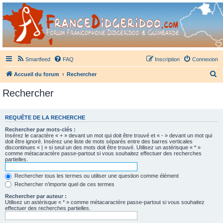
France Didgeridoo
Didgeridoo et Guimbarde sur France Didgeridoo - retrouvez la communauté.
Smartfeed
FAQ
Inscription
Connexion
R
Accueil du forum
Rechercher
e
Rechercher
c
h
REQUÊTE DE LA RECHERCHE
e
Rechercher par mots-clés :
r
Insérez le caractère « + » devant un mot qui doit être trouvé et « - » devant un mot qui
doit être ignoré. Insérez une liste de mots séparés entre des barres verticales
c
discontinues « | » si seul un des mots doit être trouvé. Utilisez un astérisque « * »
comme métacaractère passe-partout si vous souhaitez effectuer des recherches
h
partielles.
e
Rechercher tous les termes ou utiliser une question comme élément
r
Rechercher n’importe quel de ces termes
Rechercher par auteur :
Utilisez un astérisque « * » comme métacaractère passe-partout si vous souhaitez
effectuer des recherches partielles.