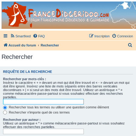
France Didgeridoo
Didgeridoo et Guimbarde sur France Didgeridoo - retrouvez la communauté.
Smartfeed
FAQ
Inscription
Connexion
R
Accueil du forum
Rechercher
e
Rechercher
c
h
REQUÊTE DE LA RECHERCHE
e
Rechercher par mots-clés :
r
Insérez le caractère « + » devant un mot qui doit être trouvé et « - » devant un mot qui
doit être ignoré. Insérez une liste de mots séparés entre des barres verticales
c
discontinues « | » si seul un des mots doit être trouvé. Utilisez un astérisque « * »
comme métacaractère passe-partout si vous souhaitez effectuer des recherches
h
partielles.
e
Rechercher tous les termes ou utiliser une question comme élément
r
Rechercher n’importe quel de ces termes
Rechercher par auteur :
Utilisez un astérisque « * » comme métacaractère passe-partout si vous souhaitez
effectuer des recherches partielles.