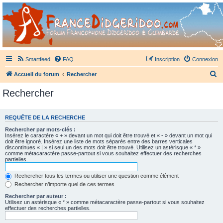
France Didgeridoo
Didgeridoo et Guimbarde sur France Didgeridoo - retrouvez la communauté.
Smartfeed
FAQ
Inscription
Connexion
R
Accueil du forum
Rechercher
e
Rechercher
c
h
REQUÊTE DE LA RECHERCHE
e
Rechercher par mots-clés :
r
Insérez le caractère « + » devant un mot qui doit être trouvé et « - » devant un mot qui
doit être ignoré. Insérez une liste de mots séparés entre des barres verticales
c
discontinues « | » si seul un des mots doit être trouvé. Utilisez un astérisque « * »
comme métacaractère passe-partout si vous souhaitez effectuer des recherches
h
partielles.
e
Rechercher tous les termes ou utiliser une question comme élément
r
Rechercher n’importe quel de ces termes
Rechercher par auteur :
Utilisez un astérisque « * » comme métacaractère passe-partout si vous souhaitez
effectuer des recherches partielles.