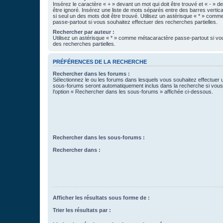
Insérez le caractère « + » devant un mot qui doit être trouvé et « - » d
être ignoré. Insérez une liste de mots séparés entre des barres vertica
si seul un des mots doit être trouvé. Utilisez un astérisque « * » com
passe-partout si vous souhaitez effectuer des recherches partielles.
Rechercher par auteur :
Utilisez un astérisque « * » comme métacaractère passe-partout si vo
des recherches partielles.
PRÉFÉRENCES DE LA RECHERCHE
Rechercher dans les forums :
Sélectionnez le ou les forums dans lesquels vous souhaitez effectuer
sous-forums seront automatiquement inclus dans la recherche si vou
l’option « Rechercher dans les sous-forums » affichée ci-dessous.
Rechercher dans les sous-forums :
Rechercher dans :
Afficher les résultats sous forme de :
Trier les résultats par :