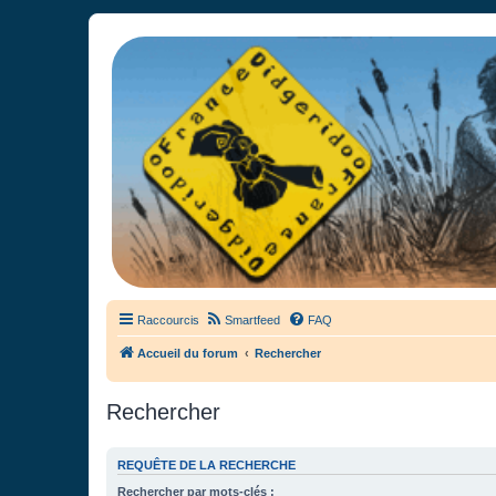
France Didgeridoo
Didgeridoo et Guimbarde sur France Didgeridoo - retrouvez la commun
Raccourcis
Smartfeed
FAQ
Accueil du forum
Rechercher
Rechercher
REQUÊTE DE LA RECHERCHE
Rechercher par mots-clés :