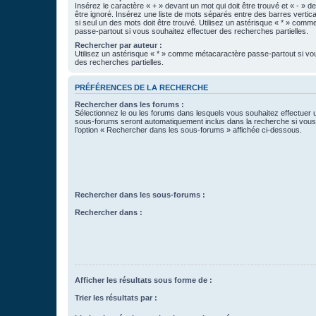
Insérez le caractère « + » devant un mot qui doit être trouvé et « - » d
être ignoré. Insérez une liste de mots séparés entre des barres vertica
si seul un des mots doit être trouvé. Utilisez un astérisque « * » com
passe-partout si vous souhaitez effectuer des recherches partielles.
Rechercher par auteur :
Utilisez un astérisque « * » comme métacaractère passe-partout si vo
des recherches partielles.
PRÉFÉRENCES DE LA RECHERCHE
Rechercher dans les forums :
Sélectionnez le ou les forums dans lesquels vous souhaitez effectuer
sous-forums seront automatiquement inclus dans la recherche si vou
l’option « Rechercher dans les sous-forums » affichée ci-dessous.
Rechercher dans les sous-forums :
Rechercher dans :
Afficher les résultats sous forme de :
Trier les résultats par :