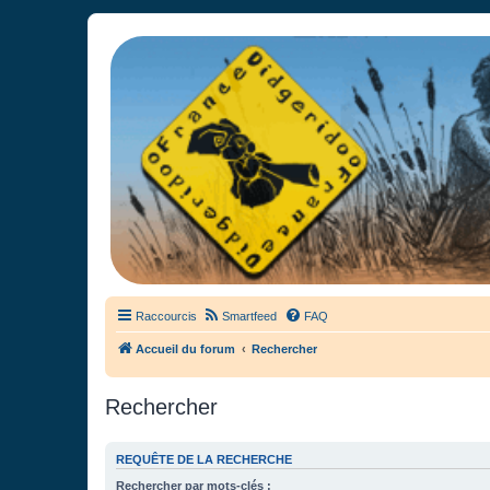
France Didgeridoo
Didgeridoo et Guimbarde sur France Didgeridoo - retrouvez la commun
Raccourcis
Smartfeed
FAQ
Accueil du forum
Rechercher
Rechercher
REQUÊTE DE LA RECHERCHE
Rechercher par mots-clés :