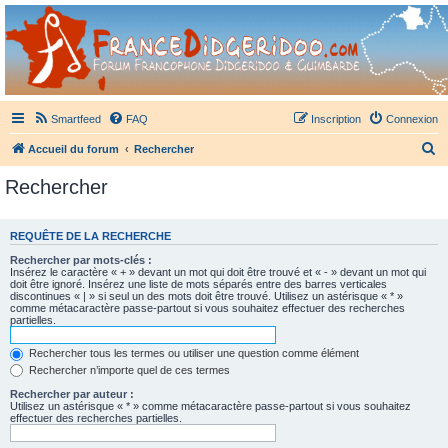
France Didgeridoo
Didgeridoo et Guimbarde sur France Didgeridoo - retrouvez la communauté.
Smartfeed
FAQ
Inscription
Connexion
R
Accueil du forum
Rechercher
e
Rechercher
c
h
REQUÊTE DE LA RECHERCHE
e
Rechercher par mots-clés :
r
Insérez le caractère « + » devant un mot qui doit être trouvé et « - » devant un mot qui
doit être ignoré. Insérez une liste de mots séparés entre des barres verticales
c
discontinues « | » si seul un des mots doit être trouvé. Utilisez un astérisque « * »
comme métacaractère passe-partout si vous souhaitez effectuer des recherches
h
partielles.
e
Rechercher tous les termes ou utiliser une question comme élément
r
Rechercher n’importe quel de ces termes
Rechercher par auteur :
Utilisez un astérisque « * » comme métacaractère passe-partout si vous souhaitez
effectuer des recherches partielles.