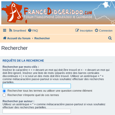
France Didgeridoo
Didgeridoo et Guimbarde sur France Didgeridoo - retrouvez la communauté.
Smartfeed
FAQ
Inscription
Connexion
R
Accueil du forum
Rechercher
e
Rechercher
c
h
REQUÊTE DE LA RECHERCHE
e
Rechercher par mots-clés :
r
Insérez le caractère « + » devant un mot qui doit être trouvé et « - » devant un mot qui
doit être ignoré. Insérez une liste de mots séparés entre des barres verticales
c
discontinues « | » si seul un des mots doit être trouvé. Utilisez un astérisque « * »
comme métacaractère passe-partout si vous souhaitez effectuer des recherches
h
partielles.
e
Rechercher tous les termes ou utiliser une question comme élément
r
Rechercher n’importe quel de ces termes
Rechercher par auteur :
Utilisez un astérisque « * » comme métacaractère passe-partout si vous souhaitez
effectuer des recherches partielles.