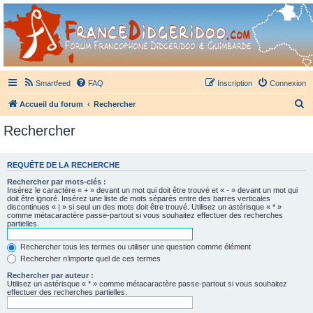
France Didgeridoo
Didgeridoo et Guimbarde sur France Didgeridoo - retrouvez la communauté.
Smartfeed
FAQ
Inscription
Connexion
R
Accueil du forum
Rechercher
e
Rechercher
c
h
REQUÊTE DE LA RECHERCHE
e
Rechercher par mots-clés :
r
Insérez le caractère « + » devant un mot qui doit être trouvé et « - » devant un mot qui
doit être ignoré. Insérez une liste de mots séparés entre des barres verticales
c
discontinues « | » si seul un des mots doit être trouvé. Utilisez un astérisque « * »
comme métacaractère passe-partout si vous souhaitez effectuer des recherches
h
partielles.
e
Rechercher tous les termes ou utiliser une question comme élément
r
Rechercher n’importe quel de ces termes
Rechercher par auteur :
Utilisez un astérisque « * » comme métacaractère passe-partout si vous souhaitez
effectuer des recherches partielles.