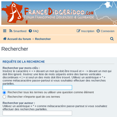
France Didgeridoo
Didgeridoo et Guimbarde sur France Didgeridoo - retrouvez la communauté.
Smartfeed
FAQ
Inscription
Connexion
R
Accueil du forum
Rechercher
e
Rechercher
c
h
REQUÊTE DE LA RECHERCHE
e
Rechercher par mots-clés :
r
Insérez le caractère « + » devant un mot qui doit être trouvé et « - » devant un mot qui
doit être ignoré. Insérez une liste de mots séparés entre des barres verticales
c
discontinues « | » si seul un des mots doit être trouvé. Utilisez un astérisque « * »
comme métacaractère passe-partout si vous souhaitez effectuer des recherches
h
partielles.
e
Rechercher tous les termes ou utiliser une question comme élément
r
Rechercher n’importe quel de ces termes
Rechercher par auteur :
Utilisez un astérisque « * » comme métacaractère passe-partout si vous souhaitez
effectuer des recherches partielles.