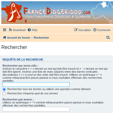
France Didgeridoo
Didgeridoo et Guimbarde sur France Didgeridoo - retrouvez la communauté.
Smartfeed
FAQ
Inscription
Connexion
R
Accueil du forum
Rechercher
e
Rechercher
c
h
REQUÊTE DE LA RECHERCHE
e
Rechercher par mots-clés :
r
Insérez le caractère « + » devant un mot qui doit être trouvé et « - » devant un mot qui
doit être ignoré. Insérez une liste de mots séparés entre des barres verticales
c
discontinues « | » si seul un des mots doit être trouvé. Utilisez un astérisque « * »
comme métacaractère passe-partout si vous souhaitez effectuer des recherches
h
partielles.
e
Rechercher tous les termes ou utiliser une question comme élément
r
Rechercher n’importe quel de ces termes
Rechercher par auteur :
Utilisez un astérisque « * » comme métacaractère passe-partout si vous souhaitez
effectuer des recherches partielles.