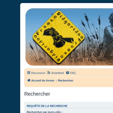
France Didgeridoo
Didgeridoo et Guimbarde sur France Didgeridoo - retrouvez la commun
Raccourcis
Smartfeed
FAQ
Accueil du forum
Rechercher
Rechercher
REQUÊTE DE LA RECHERCHE
Rechercher par mots-clés :