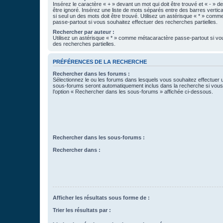
Insérez le caractère « + » devant un mot qui doit être trouvé et « - » d
être ignoré. Insérez une liste de mots séparés entre des barres vertica
si seul un des mots doit être trouvé. Utilisez un astérisque « * » com
passe-partout si vous souhaitez effectuer des recherches partielles.
Rechercher par auteur :
Utilisez un astérisque « * » comme métacaractère passe-partout si vo
des recherches partielles.
PRÉFÉRENCES DE LA RECHERCHE
Rechercher dans les forums :
Sélectionnez le ou les forums dans lesquels vous souhaitez effectuer
sous-forums seront automatiquement inclus dans la recherche si vou
l’option « Rechercher dans les sous-forums » affichée ci-dessous.
Rechercher dans les sous-forums :
Rechercher dans :
Afficher les résultats sous forme de :
Trier les résultats par :