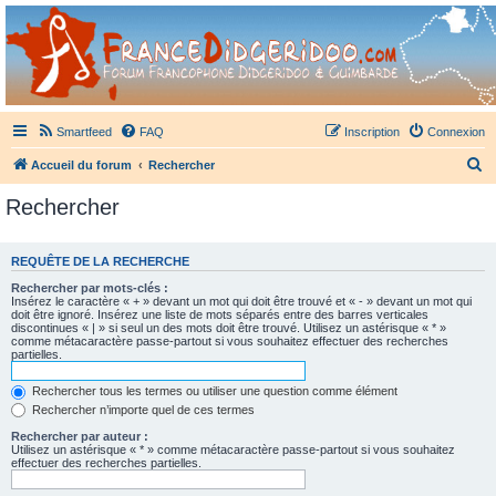
France Didgeridoo
Didgeridoo et Guimbarde sur France Didgeridoo - retrouvez la communauté.
Smartfeed
FAQ
Inscription
Connexion
R
Accueil du forum
Rechercher
e
Rechercher
c
h
REQUÊTE DE LA RECHERCHE
e
Rechercher par mots-clés :
r
Insérez le caractère « + » devant un mot qui doit être trouvé et « - » devant un mot qui
doit être ignoré. Insérez une liste de mots séparés entre des barres verticales
c
discontinues « | » si seul un des mots doit être trouvé. Utilisez un astérisque « * »
comme métacaractère passe-partout si vous souhaitez effectuer des recherches
h
partielles.
e
Rechercher tous les termes ou utiliser une question comme élément
r
Rechercher n’importe quel de ces termes
Rechercher par auteur :
Utilisez un astérisque « * » comme métacaractère passe-partout si vous souhaitez
effectuer des recherches partielles.