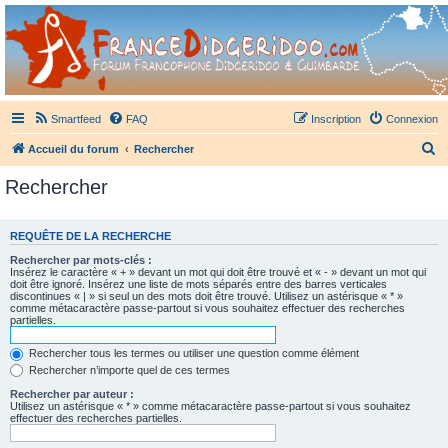
France Didgeridoo
Didgeridoo et Guimbarde sur France Didgeridoo - retrouvez la communauté.
Smartfeed
FAQ
Inscription
Connexion
R
Accueil du forum
Rechercher
e
Rechercher
c
h
REQUÊTE DE LA RECHERCHE
e
Rechercher par mots-clés :
r
Insérez le caractère « + » devant un mot qui doit être trouvé et « - » devant un mot qui
doit être ignoré. Insérez une liste de mots séparés entre des barres verticales
c
discontinues « | » si seul un des mots doit être trouvé. Utilisez un astérisque « * »
comme métacaractère passe-partout si vous souhaitez effectuer des recherches
h
partielles.
e
Rechercher tous les termes ou utiliser une question comme élément
r
Rechercher n’importe quel de ces termes
Rechercher par auteur :
Utilisez un astérisque « * » comme métacaractère passe-partout si vous souhaitez
effectuer des recherches partielles.