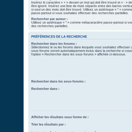
Insérez le caractère « + » devant un mot qui doit être trouvé et « - » d
être ignoré. Insérez une liste de mots séparés entre des barres vertica
si seul un des mots doit être trouvé. Utilisez un astérisque « * » com
passe-partout si vous souhaitez effectuer des recherches partielles.
Rechercher par auteur :
Utilisez un astérisque « * » comme métacaractère passe-partout si vo
des recherches partielles.
PRÉFÉRENCES DE LA RECHERCHE
Rechercher dans les forums :
Sélectionnez le ou les forums dans lesquels vous souhaitez effectuer
sous-forums seront automatiquement inclus dans la recherche si vou
l’option « Rechercher dans les sous-forums » affichée ci-dessous.
Rechercher dans les sous-forums :
Rechercher dans :
Afficher les résultats sous forme de :
Trier les résultats par :