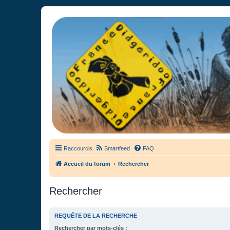
France Didgeridoo
Didgeridoo et Guimbarde sur France Didgeridoo - retrouvez la commun
Raccourcis
Smartfeed
FAQ
Accueil du forum
Rechercher
Rechercher
REQUÊTE DE LA RECHERCHE
Rechercher par mots-clés :