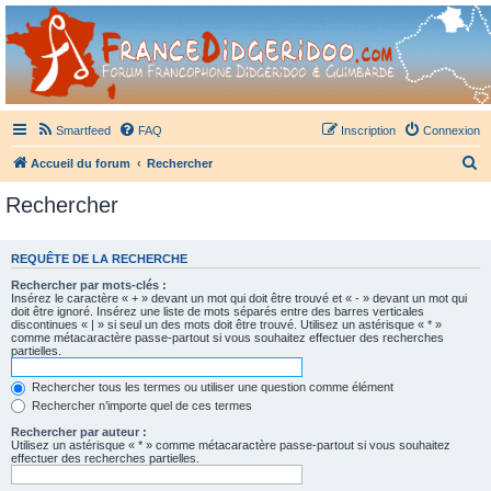
France Didgeridoo
Didgeridoo et Guimbarde sur France Didgeridoo - retrouvez la communauté.
Smartfeed
FAQ
Inscription
Connexion
R
Accueil du forum
Rechercher
e
Rechercher
c
h
REQUÊTE DE LA RECHERCHE
e
Rechercher par mots-clés :
r
Insérez le caractère « + » devant un mot qui doit être trouvé et « - » devant un mot qui
doit être ignoré. Insérez une liste de mots séparés entre des barres verticales
c
discontinues « | » si seul un des mots doit être trouvé. Utilisez un astérisque « * »
comme métacaractère passe-partout si vous souhaitez effectuer des recherches
h
partielles.
e
Rechercher tous les termes ou utiliser une question comme élément
r
Rechercher n’importe quel de ces termes
Rechercher par auteur :
Utilisez un astérisque « * » comme métacaractère passe-partout si vous souhaitez
effectuer des recherches partielles.