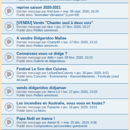
reprise saison 2020-2021
Dernier message par
fred lyon
«
mar. 08 sept. 2020, 16:24
Publié dans
"Australian Vibrations" (Lyon 69)
[VENDU] Vends "Chanter seul à deux voix"
Dernier message par
blux
«
jeu. 27 févr. 2020, 16:27
Publié dans
Petites annonces
A vendre Didgeridoo Mallee
Dernier message par
Charly85
«
lun. 17 févr. 2020, 13:10
Publié dans
Petites annonces
Connaissez-vous ce didge ?
Dernier message par
Adhi
«
sam. 08 févr. 2020, 10:23
Publié dans
Galerie de didgeridoos
Festival Le Son des Cuivres
Dernier message par
LeSonDesCuivres
«
jeu. 30 janv. 2020, 9:51
Publié dans
Concerts - Evénements - Rassemblements - Festivals (sauf
Airvault)
vends didgeridoo didjaman
Dernier message par
Steve Lô
«
lun. 27 janv. 2020, 14:03
Publié dans
Petites annonces
Les incendies en Australie, vous vous en foutez?
Dernier message par
Panache
«
jeu. 16 janv. 2020, 19:51
Publié dans
Le bistro
Papa Noël en trance !
Dernier message par
Adrien B.
«
mer. 25 déc. 2019, 9:36
Publié dans
Compositions personnelles guimbarde