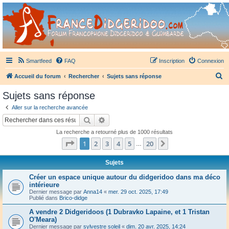
France Didgeridoo
Didgeridoo et Guimbarde sur France Didgeridoo - retrouvez la communauté.
Smartfeed
FAQ
Inscription
Connexion
R
Accueil du forum
Rechercher
Sujets sans réponse
e
Sujets sans réponse
c
Aller sur la recherche avancée
h
Rechercher
Recherche avancée
e
La recherche a retourné plus de 1000 résultats
r
Page
1
sur
20
1
2
3
4
5
20
Suivant
…
c
h
Sujets
e
Créer un espace unique autour du didgeridoo dans ma déco
intérieure
r
Dernier message par
Anna14
«
mer. 29 oct. 2025, 17:49
Publié dans
Brico-didge
A vendre 2 Didgeridoos (1 Dubravko Lapaine, et 1 Tristan
O'Meara)
Dernier message par
sylvestre soleil
«
dim. 20 avr. 2025, 14:24