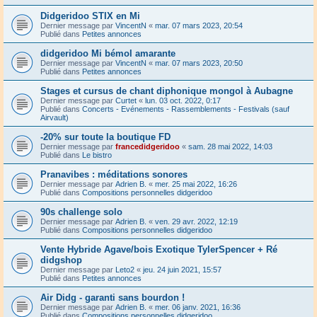
Didgeridoo STIX en Mi
Dernier message par
VincentN
«
mar. 07 mars 2023, 20:54
Publié dans
Petites annonces
didgeridoo Mi bémol amarante
Dernier message par
VincentN
«
mar. 07 mars 2023, 20:50
Publié dans
Petites annonces
Stages et cursus de chant diphonique mongol à Aubagne
Dernier message par
Curtet
«
lun. 03 oct. 2022, 0:17
Publié dans
Concerts - Evénements - Rassemblements - Festivals (sauf
Airvault)
-20% sur toute la boutique FD
Dernier message par
francedidgeridoo
«
sam. 28 mai 2022, 14:03
Publié dans
Le bistro
Pranavibes : méditations sonores
Dernier message par
Adrien B.
«
mer. 25 mai 2022, 16:26
Publié dans
Compositions personnelles didgeridoo
90s challenge solo
Dernier message par
Adrien B.
«
ven. 29 avr. 2022, 12:19
Publié dans
Compositions personnelles didgeridoo
Vente Hybride Agave/bois Exotique TylerSpencer + Ré
didgshop
Dernier message par
Leto2
«
jeu. 24 juin 2021, 15:57
Publié dans
Petites annonces
Air Didg - garanti sans bourdon !
Dernier message par
Adrien B.
«
mer. 06 janv. 2021, 16:36
Publié dans
Compositions personnelles didgeridoo