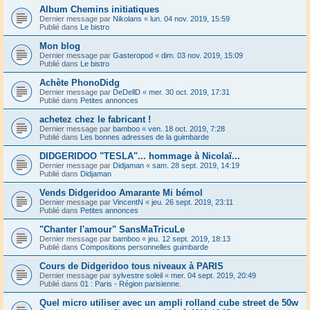
Album Chemins initiatiques
Dernier message par
Nikolans
«
lun. 04 nov. 2019, 15:59
Publié dans
Le bistro
Mon blog
Dernier message par
Gasteropod
«
dim. 03 nov. 2019, 15:09
Publié dans
Le bistro
Achète PhonoDidg
Dernier message par
DeDellD
«
mer. 30 oct. 2019, 17:31
Publié dans
Petites annonces
achetez chez le fabricant !
Dernier message par
bamboo
«
ven. 18 oct. 2019, 7:28
Publié dans
Les bonnes adresses de la guimbarde
DIDGERIDOO "TESLA"... hommage à Nicolaï...
Dernier message par
Didjaman
«
sam. 28 sept. 2019, 14:19
Publié dans
Didjaman
Vends Didgeridoo Amarante Mi bémol
Dernier message par
VincentN
«
jeu. 26 sept. 2019, 23:11
Publié dans
Petites annonces
"Chanter l'amour" SansMaTricuLe
Dernier message par
bamboo
«
jeu. 12 sept. 2019, 18:13
Publié dans
Compositions personnelles guimbarde
Cours de Didgeridoo tous niveaux à PARIS
Dernier message par
sylvestre soleil
«
mer. 04 sept. 2019, 20:49
Publié dans
01 : Paris - Région parisienne.
Quel micro utiliser avec un ampli rolland cube street de 50w