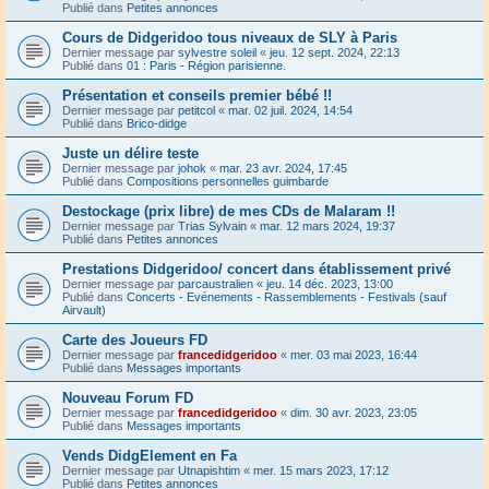
Publié dans
Petites annonces
Cours de Didgeridoo tous niveaux de SLY à Paris
Dernier message par
sylvestre soleil
«
jeu. 12 sept. 2024, 22:13
Publié dans
01 : Paris - Région parisienne.
Présentation et conseils premier bébé !!
Dernier message par
petitcol
«
mar. 02 juil. 2024, 14:54
Publié dans
Brico-didge
Juste un délire teste
Dernier message par
johok
«
mar. 23 avr. 2024, 17:45
Publié dans
Compositions personnelles guimbarde
Destockage (prix libre) de mes CDs de Malaram !!
Dernier message par
Trias Sylvain
«
mar. 12 mars 2024, 19:37
Publié dans
Petites annonces
Prestations Didgeridoo/ concert dans établissement privé
Dernier message par
parcaustralien
«
jeu. 14 déc. 2023, 13:00
Publié dans
Concerts - Evénements - Rassemblements - Festivals (sauf
Airvault)
Carte des Joueurs FD
Dernier message par
francedidgeridoo
«
mer. 03 mai 2023, 16:44
Publié dans
Messages importants
Nouveau Forum FD
Dernier message par
francedidgeridoo
«
dim. 30 avr. 2023, 23:05
Publié dans
Messages importants
Vends DidgElement en Fa
Dernier message par
Utnapishtim
«
mer. 15 mars 2023, 17:12
Publié dans
Petites annonces