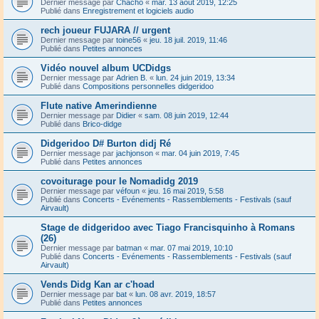
Dernier message par
Chacho
«
mar. 13 août 2019, 12:25
Publié dans
Enregistrement et logiciels audio
rech joueur FUJARA // urgent
Dernier message par
toine56
«
jeu. 18 juil. 2019, 11:46
Publié dans
Petites annonces
Vidéo nouvel album UCDidgs
Dernier message par
Adrien B.
«
lun. 24 juin 2019, 13:34
Publié dans
Compositions personnelles didgeridoo
Flute native Amerindienne
Dernier message par
Didier
«
sam. 08 juin 2019, 12:44
Publié dans
Brico-didge
Didgeridoo D# Burton didj Ré
Dernier message par
jachjonson
«
mar. 04 juin 2019, 7:45
Publié dans
Petites annonces
covoiturage pour le Nomadidg 2019
Dernier message par
véfoun
«
jeu. 16 mai 2019, 5:58
Publié dans
Concerts - Evénements - Rassemblements - Festivals (sauf
Airvault)
Stage de didgeridoo avec Tiago Francisquinho à Romans
(26)
Dernier message par
batman
«
mar. 07 mai 2019, 10:10
Publié dans
Concerts - Evénements - Rassemblements - Festivals (sauf
Airvault)
Vends Didg Kan ar c'hoad
Dernier message par
bat
«
lun. 08 avr. 2019, 18:57
Publié dans
Petites annonces