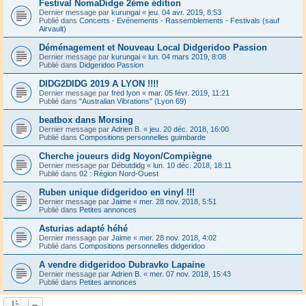
Festival NomaDidge 2ème édition
Dernier message par
kurungai
«
jeu. 04 avr. 2019, 8:53
Publié dans
Concerts - Evénements - Rassemblements - Festivals (sauf
Airvault)
Déménagement et Nouveau Local Didgeridoo Passion
Dernier message par
kurungai
«
lun. 04 mars 2019, 8:08
Publié dans
Didgeridoo Passion
DIDG2DIDG 2019 A LYON !!!!
Dernier message par
fred lyon
«
mar. 05 févr. 2019, 11:21
Publié dans
"Australian Vibrations" (Lyon 69)
beatbox dans Morsing
Dernier message par
Adrien B.
«
jeu. 20 déc. 2018, 16:00
Publié dans
Compositions personnelles guimbarde
Cherche joueurs didg Noyon/Compiègne
Dernier message par
Débutdidg
«
lun. 10 déc. 2018, 18:11
Publié dans
02 : Région Nord-Ouest
Ruben unique didgeridoo en vinyl !!!
Dernier message par
Jaime
«
mer. 28 nov. 2018, 5:51
Publié dans
Petites annonces
Asturias adapté héhé
Dernier message par
Jaime
«
mer. 28 nov. 2018, 4:02
Publié dans
Compositions personnelles didgeridoo
A vendre didgeridoo Dubravko Lapaine
Dernier message par
Adrien B.
«
mer. 07 nov. 2018, 15:43
Publié dans
Petites annonces