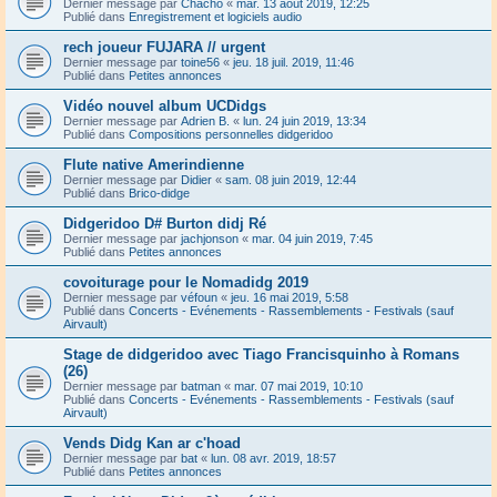
Dernier message par
Chacho
«
mar. 13 août 2019, 12:25
Publié dans
Enregistrement et logiciels audio
rech joueur FUJARA // urgent
Dernier message par
toine56
«
jeu. 18 juil. 2019, 11:46
Publié dans
Petites annonces
Vidéo nouvel album UCDidgs
Dernier message par
Adrien B.
«
lun. 24 juin 2019, 13:34
Publié dans
Compositions personnelles didgeridoo
Flute native Amerindienne
Dernier message par
Didier
«
sam. 08 juin 2019, 12:44
Publié dans
Brico-didge
Didgeridoo D# Burton didj Ré
Dernier message par
jachjonson
«
mar. 04 juin 2019, 7:45
Publié dans
Petites annonces
covoiturage pour le Nomadidg 2019
Dernier message par
véfoun
«
jeu. 16 mai 2019, 5:58
Publié dans
Concerts - Evénements - Rassemblements - Festivals (sauf
Airvault)
Stage de didgeridoo avec Tiago Francisquinho à Romans
(26)
Dernier message par
batman
«
mar. 07 mai 2019, 10:10
Publié dans
Concerts - Evénements - Rassemblements - Festivals (sauf
Airvault)
Vends Didg Kan ar c'hoad
Dernier message par
bat
«
lun. 08 avr. 2019, 18:57
Publié dans
Petites annonces