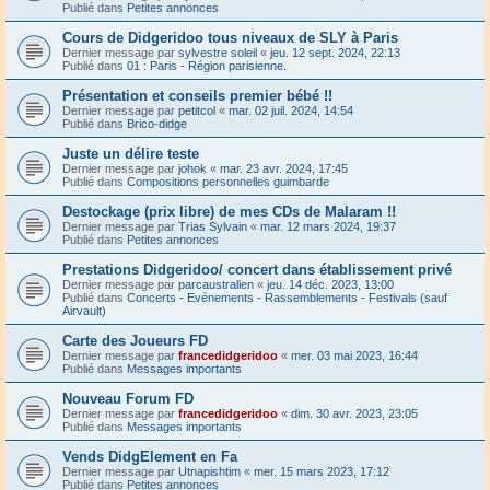
Publié dans
Petites annonces
Cours de Didgeridoo tous niveaux de SLY à Paris
Dernier message par
sylvestre soleil
«
jeu. 12 sept. 2024, 22:13
Publié dans
01 : Paris - Région parisienne.
Présentation et conseils premier bébé !!
Dernier message par
petitcol
«
mar. 02 juil. 2024, 14:54
Publié dans
Brico-didge
Juste un délire teste
Dernier message par
johok
«
mar. 23 avr. 2024, 17:45
Publié dans
Compositions personnelles guimbarde
Destockage (prix libre) de mes CDs de Malaram !!
Dernier message par
Trias Sylvain
«
mar. 12 mars 2024, 19:37
Publié dans
Petites annonces
Prestations Didgeridoo/ concert dans établissement privé
Dernier message par
parcaustralien
«
jeu. 14 déc. 2023, 13:00
Publié dans
Concerts - Evénements - Rassemblements - Festivals (sauf
Airvault)
Carte des Joueurs FD
Dernier message par
francedidgeridoo
«
mer. 03 mai 2023, 16:44
Publié dans
Messages importants
Nouveau Forum FD
Dernier message par
francedidgeridoo
«
dim. 30 avr. 2023, 23:05
Publié dans
Messages importants
Vends DidgElement en Fa
Dernier message par
Utnapishtim
«
mer. 15 mars 2023, 17:12
Publié dans
Petites annonces