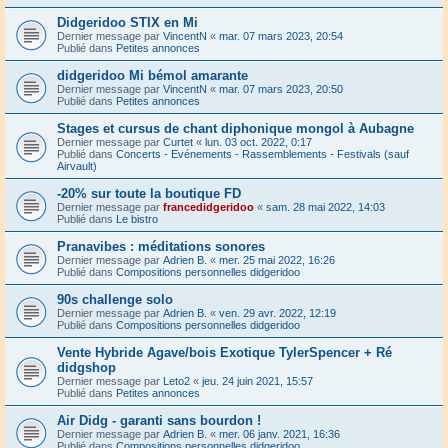
Didgeridoo STIX en Mi
Dernier message par
VincentN
«
mar. 07 mars 2023, 20:54
Publié dans
Petites annonces
didgeridoo Mi bémol amarante
Dernier message par
VincentN
«
mar. 07 mars 2023, 20:50
Publié dans
Petites annonces
Stages et cursus de chant diphonique mongol à Aubagne
Dernier message par
Curtet
«
lun. 03 oct. 2022, 0:17
Publié dans
Concerts - Evénements - Rassemblements - Festivals (sauf
Airvault)
-20% sur toute la boutique FD
Dernier message par
francedidgeridoo
«
sam. 28 mai 2022, 14:03
Publié dans
Le bistro
Pranavibes : méditations sonores
Dernier message par
Adrien B.
«
mer. 25 mai 2022, 16:26
Publié dans
Compositions personnelles didgeridoo
90s challenge solo
Dernier message par
Adrien B.
«
ven. 29 avr. 2022, 12:19
Publié dans
Compositions personnelles didgeridoo
Vente Hybride Agave/bois Exotique TylerSpencer + Ré
didgshop
Dernier message par
Leto2
«
jeu. 24 juin 2021, 15:57
Publié dans
Petites annonces
Air Didg - garanti sans bourdon !
Dernier message par
Adrien B.
«
mer. 06 janv. 2021, 16:36
Publié dans
Compositions personnelles didgeridoo