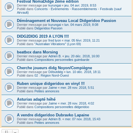
Festival NomaDidge 2ème édition
Dernier message par
kurungai
«
jeu. 04 avr. 2019, 8:53
Publié dans
Concerts - Evénements - Rassemblements - Festivals (sauf
Airvault)
Déménagement et Nouveau Local Didgeridoo Passion
Dernier message par
kurungai
«
lun. 04 mars 2019, 8:08
Publié dans
Didgeridoo Passion
DIDG2DIDG 2019 A LYON !!!!
Dernier message par
fred lyon
«
mar. 05 févr. 2019, 11:21
Publié dans
"Australian Vibrations" (Lyon 69)
beatbox dans Morsing
Dernier message par
Adrien B.
«
jeu. 20 déc. 2018, 16:00
Publié dans
Compositions personnelles guimbarde
Cherche joueurs didg Noyon/Compiègne
Dernier message par
Débutdidg
«
lun. 10 déc. 2018, 18:11
Publié dans
02 : Région Nord-Ouest
Ruben unique didgeridoo en vinyl !!!
Dernier message par
Jaime
«
mer. 28 nov. 2018, 5:51
Publié dans
Petites annonces
Asturias adapté héhé
Dernier message par
Jaime
«
mer. 28 nov. 2018, 4:02
Publié dans
Compositions personnelles didgeridoo
A vendre didgeridoo Dubravko Lapaine
Dernier message par
Adrien B.
«
mer. 07 nov. 2018, 15:43
Publié dans
Petites annonces