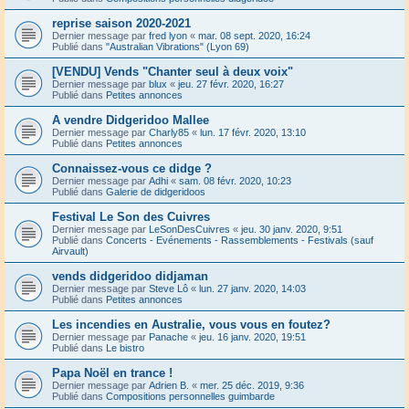
reprise saison 2020-2021
Dernier message par
fred lyon
«
mar. 08 sept. 2020, 16:24
Publié dans
"Australian Vibrations" (Lyon 69)
[VENDU] Vends "Chanter seul à deux voix"
Dernier message par
blux
«
jeu. 27 févr. 2020, 16:27
Publié dans
Petites annonces
A vendre Didgeridoo Mallee
Dernier message par
Charly85
«
lun. 17 févr. 2020, 13:10
Publié dans
Petites annonces
Connaissez-vous ce didge ?
Dernier message par
Adhi
«
sam. 08 févr. 2020, 10:23
Publié dans
Galerie de didgeridoos
Festival Le Son des Cuivres
Dernier message par
LeSonDesCuivres
«
jeu. 30 janv. 2020, 9:51
Publié dans
Concerts - Evénements - Rassemblements - Festivals (sauf
Airvault)
vends didgeridoo didjaman
Dernier message par
Steve Lô
«
lun. 27 janv. 2020, 14:03
Publié dans
Petites annonces
Les incendies en Australie, vous vous en foutez?
Dernier message par
Panache
«
jeu. 16 janv. 2020, 19:51
Publié dans
Le bistro
Papa Noël en trance !
Dernier message par
Adrien B.
«
mer. 25 déc. 2019, 9:36
Publié dans
Compositions personnelles guimbarde