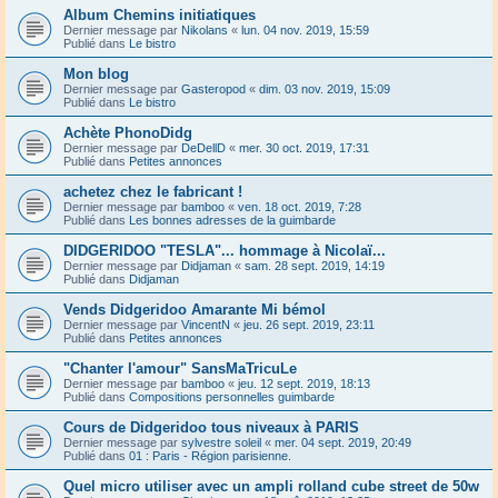
Album Chemins initiatiques
Dernier message par
Nikolans
«
lun. 04 nov. 2019, 15:59
Publié dans
Le bistro
Mon blog
Dernier message par
Gasteropod
«
dim. 03 nov. 2019, 15:09
Publié dans
Le bistro
Achète PhonoDidg
Dernier message par
DeDellD
«
mer. 30 oct. 2019, 17:31
Publié dans
Petites annonces
achetez chez le fabricant !
Dernier message par
bamboo
«
ven. 18 oct. 2019, 7:28
Publié dans
Les bonnes adresses de la guimbarde
DIDGERIDOO "TESLA"... hommage à Nicolaï...
Dernier message par
Didjaman
«
sam. 28 sept. 2019, 14:19
Publié dans
Didjaman
Vends Didgeridoo Amarante Mi bémol
Dernier message par
VincentN
«
jeu. 26 sept. 2019, 23:11
Publié dans
Petites annonces
"Chanter l'amour" SansMaTricuLe
Dernier message par
bamboo
«
jeu. 12 sept. 2019, 18:13
Publié dans
Compositions personnelles guimbarde
Cours de Didgeridoo tous niveaux à PARIS
Dernier message par
sylvestre soleil
«
mer. 04 sept. 2019, 20:49
Publié dans
01 : Paris - Région parisienne.
Quel micro utiliser avec un ampli rolland cube street de 50w