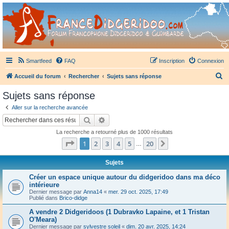
France Didgeridoo
Didgeridoo et Guimbarde sur France Didgeridoo - retrouvez la communauté.
Smartfeed
FAQ
Inscription
Connexion
R
Accueil du forum
Rechercher
Sujets sans réponse
e
Sujets sans réponse
c
Aller sur la recherche avancée
h
Rechercher
Recherche avancée
e
La recherche a retourné plus de 1000 résultats
r
Page
1
sur
20
1
2
3
4
5
20
Suivant
…
c
h
Sujets
e
Créer un espace unique autour du didgeridoo dans ma déco
intérieure
r
Dernier message par
Anna14
«
mer. 29 oct. 2025, 17:49
Publié dans
Brico-didge
A vendre 2 Didgeridoos (1 Dubravko Lapaine, et 1 Tristan
O'Meara)
Dernier message par
sylvestre soleil
«
dim. 20 avr. 2025, 14:24