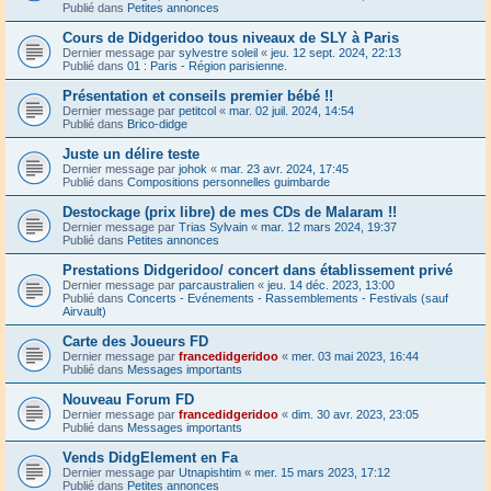
Publié dans
Petites annonces
Cours de Didgeridoo tous niveaux de SLY à Paris
Dernier message par
sylvestre soleil
«
jeu. 12 sept. 2024, 22:13
Publié dans
01 : Paris - Région parisienne.
Présentation et conseils premier bébé !!
Dernier message par
petitcol
«
mar. 02 juil. 2024, 14:54
Publié dans
Brico-didge
Juste un délire teste
Dernier message par
johok
«
mar. 23 avr. 2024, 17:45
Publié dans
Compositions personnelles guimbarde
Destockage (prix libre) de mes CDs de Malaram !!
Dernier message par
Trias Sylvain
«
mar. 12 mars 2024, 19:37
Publié dans
Petites annonces
Prestations Didgeridoo/ concert dans établissement privé
Dernier message par
parcaustralien
«
jeu. 14 déc. 2023, 13:00
Publié dans
Concerts - Evénements - Rassemblements - Festivals (sauf
Airvault)
Carte des Joueurs FD
Dernier message par
francedidgeridoo
«
mer. 03 mai 2023, 16:44
Publié dans
Messages importants
Nouveau Forum FD
Dernier message par
francedidgeridoo
«
dim. 30 avr. 2023, 23:05
Publié dans
Messages importants
Vends DidgElement en Fa
Dernier message par
Utnapishtim
«
mer. 15 mars 2023, 17:12
Publié dans
Petites annonces