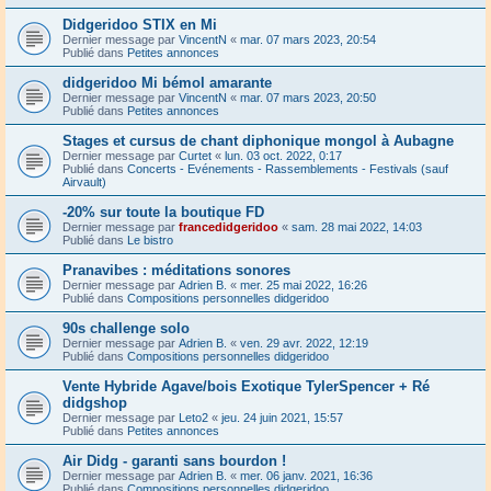
Didgeridoo STIX en Mi
Dernier message par
VincentN
«
mar. 07 mars 2023, 20:54
Publié dans
Petites annonces
didgeridoo Mi bémol amarante
Dernier message par
VincentN
«
mar. 07 mars 2023, 20:50
Publié dans
Petites annonces
Stages et cursus de chant diphonique mongol à Aubagne
Dernier message par
Curtet
«
lun. 03 oct. 2022, 0:17
Publié dans
Concerts - Evénements - Rassemblements - Festivals (sauf
Airvault)
-20% sur toute la boutique FD
Dernier message par
francedidgeridoo
«
sam. 28 mai 2022, 14:03
Publié dans
Le bistro
Pranavibes : méditations sonores
Dernier message par
Adrien B.
«
mer. 25 mai 2022, 16:26
Publié dans
Compositions personnelles didgeridoo
90s challenge solo
Dernier message par
Adrien B.
«
ven. 29 avr. 2022, 12:19
Publié dans
Compositions personnelles didgeridoo
Vente Hybride Agave/bois Exotique TylerSpencer + Ré
didgshop
Dernier message par
Leto2
«
jeu. 24 juin 2021, 15:57
Publié dans
Petites annonces
Air Didg - garanti sans bourdon !
Dernier message par
Adrien B.
«
mer. 06 janv. 2021, 16:36
Publié dans
Compositions personnelles didgeridoo