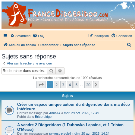
France Didgeridoo
Didgeridoo et Guimbarde sur France Didgeridoo - retrouvez la communauté.
Smartfeed
FAQ
Inscription
Connexion
R
Accueil du forum
Rechercher
Sujets sans réponse
e
Sujets sans réponse
c
Aller sur la recherche avancée
h
Rechercher
Recherche avancée
e
La recherche a retourné plus de 1000 résultats
r
Page
1
sur
20
1
2
3
4
5
20
Suivant
…
c
h
Sujets
e
Créer un espace unique autour du didgeridoo dans ma déco
intérieure
r
Dernier message par
Anna14
«
mer. 29 oct. 2025, 17:49
Publié dans
Brico-didge
A vendre 2 Didgeridoos (1 Dubravko Lapaine, et 1 Tristan
O'Meara)
Dernier message par
sylvestre soleil
«
dim. 20 avr. 2025, 14:24