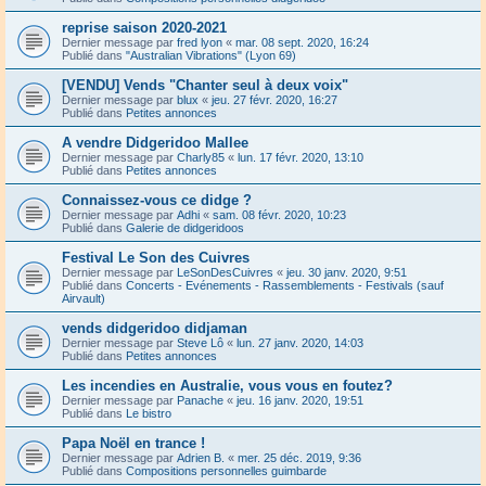
reprise saison 2020-2021
Dernier message par
fred lyon
«
mar. 08 sept. 2020, 16:24
Publié dans
"Australian Vibrations" (Lyon 69)
[VENDU] Vends "Chanter seul à deux voix"
Dernier message par
blux
«
jeu. 27 févr. 2020, 16:27
Publié dans
Petites annonces
A vendre Didgeridoo Mallee
Dernier message par
Charly85
«
lun. 17 févr. 2020, 13:10
Publié dans
Petites annonces
Connaissez-vous ce didge ?
Dernier message par
Adhi
«
sam. 08 févr. 2020, 10:23
Publié dans
Galerie de didgeridoos
Festival Le Son des Cuivres
Dernier message par
LeSonDesCuivres
«
jeu. 30 janv. 2020, 9:51
Publié dans
Concerts - Evénements - Rassemblements - Festivals (sauf
Airvault)
vends didgeridoo didjaman
Dernier message par
Steve Lô
«
lun. 27 janv. 2020, 14:03
Publié dans
Petites annonces
Les incendies en Australie, vous vous en foutez?
Dernier message par
Panache
«
jeu. 16 janv. 2020, 19:51
Publié dans
Le bistro
Papa Noël en trance !
Dernier message par
Adrien B.
«
mer. 25 déc. 2019, 9:36
Publié dans
Compositions personnelles guimbarde