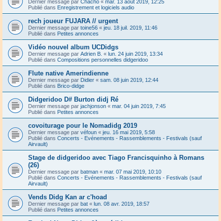
Dernier message par
Chacho
«
mar. 13 août 2019, 12:25
Publié dans
Enregistrement et logiciels audio
rech joueur FUJARA // urgent
Dernier message par
toine56
«
jeu. 18 juil. 2019, 11:46
Publié dans
Petites annonces
Vidéo nouvel album UCDidgs
Dernier message par
Adrien B.
«
lun. 24 juin 2019, 13:34
Publié dans
Compositions personnelles didgeridoo
Flute native Amerindienne
Dernier message par
Didier
«
sam. 08 juin 2019, 12:44
Publié dans
Brico-didge
Didgeridoo D# Burton didj Ré
Dernier message par
jachjonson
«
mar. 04 juin 2019, 7:45
Publié dans
Petites annonces
covoiturage pour le Nomadidg 2019
Dernier message par
véfoun
«
jeu. 16 mai 2019, 5:58
Publié dans
Concerts - Evénements - Rassemblements - Festivals (sauf
Airvault)
Stage de didgeridoo avec Tiago Francisquinho à Romans
(26)
Dernier message par
batman
«
mar. 07 mai 2019, 10:10
Publié dans
Concerts - Evénements - Rassemblements - Festivals (sauf
Airvault)
Vends Didg Kan ar c'hoad
Dernier message par
bat
«
lun. 08 avr. 2019, 18:57
Publié dans
Petites annonces