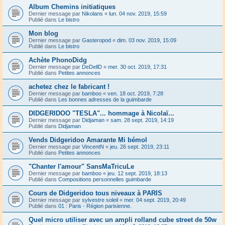
Album Chemins initiatiques
Dernier message par
Nikolans
«
lun. 04 nov. 2019, 15:59
Publié dans
Le bistro
Mon blog
Dernier message par
Gasteropod
«
dim. 03 nov. 2019, 15:09
Publié dans
Le bistro
Achète PhonoDidg
Dernier message par
DeDellD
«
mer. 30 oct. 2019, 17:31
Publié dans
Petites annonces
achetez chez le fabricant !
Dernier message par
bamboo
«
ven. 18 oct. 2019, 7:28
Publié dans
Les bonnes adresses de la guimbarde
DIDGERIDOO "TESLA"... hommage à Nicolaï...
Dernier message par
Didjaman
«
sam. 28 sept. 2019, 14:19
Publié dans
Didjaman
Vends Didgeridoo Amarante Mi bémol
Dernier message par
VincentN
«
jeu. 26 sept. 2019, 23:11
Publié dans
Petites annonces
"Chanter l'amour" SansMaTricuLe
Dernier message par
bamboo
«
jeu. 12 sept. 2019, 18:13
Publié dans
Compositions personnelles guimbarde
Cours de Didgeridoo tous niveaux à PARIS
Dernier message par
sylvestre soleil
«
mer. 04 sept. 2019, 20:49
Publié dans
01 : Paris - Région parisienne.
Quel micro utiliser avec un ampli rolland cube street de 50w