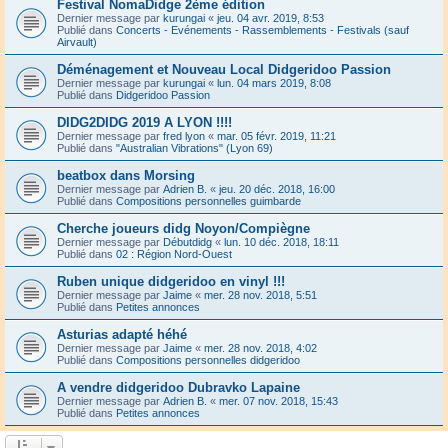
Festival NomaDidge 2ème édition
Dernier message par
kurungai
«
jeu. 04 avr. 2019, 8:53
Publié dans
Concerts - Evénements - Rassemblements - Festivals (sauf
Airvault)
Déménagement et Nouveau Local Didgeridoo Passion
Dernier message par
kurungai
«
lun. 04 mars 2019, 8:08
Publié dans
Didgeridoo Passion
DIDG2DIDG 2019 A LYON !!!!
Dernier message par
fred lyon
«
mar. 05 févr. 2019, 11:21
Publié dans
"Australian Vibrations" (Lyon 69)
beatbox dans Morsing
Dernier message par
Adrien B.
«
jeu. 20 déc. 2018, 16:00
Publié dans
Compositions personnelles guimbarde
Cherche joueurs didg Noyon/Compiègne
Dernier message par
Débutdidg
«
lun. 10 déc. 2018, 18:11
Publié dans
02 : Région Nord-Ouest
Ruben unique didgeridoo en vinyl !!!
Dernier message par
Jaime
«
mer. 28 nov. 2018, 5:51
Publié dans
Petites annonces
Asturias adapté héhé
Dernier message par
Jaime
«
mer. 28 nov. 2018, 4:02
Publié dans
Compositions personnelles didgeridoo
A vendre didgeridoo Dubravko Lapaine
Dernier message par
Adrien B.
«
mer. 07 nov. 2018, 15:43
Publié dans
Petites annonces