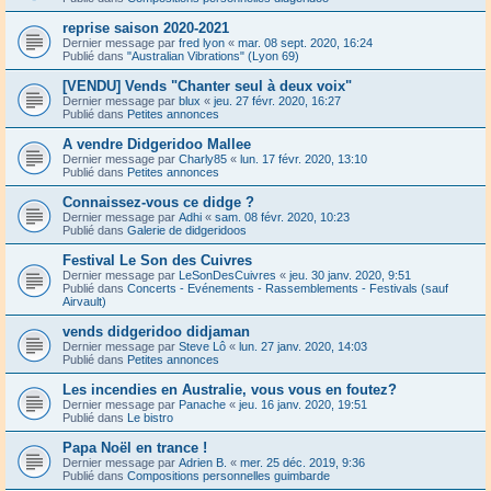
reprise saison 2020-2021
Dernier message par
fred lyon
«
mar. 08 sept. 2020, 16:24
Publié dans
"Australian Vibrations" (Lyon 69)
[VENDU] Vends "Chanter seul à deux voix"
Dernier message par
blux
«
jeu. 27 févr. 2020, 16:27
Publié dans
Petites annonces
A vendre Didgeridoo Mallee
Dernier message par
Charly85
«
lun. 17 févr. 2020, 13:10
Publié dans
Petites annonces
Connaissez-vous ce didge ?
Dernier message par
Adhi
«
sam. 08 févr. 2020, 10:23
Publié dans
Galerie de didgeridoos
Festival Le Son des Cuivres
Dernier message par
LeSonDesCuivres
«
jeu. 30 janv. 2020, 9:51
Publié dans
Concerts - Evénements - Rassemblements - Festivals (sauf
Airvault)
vends didgeridoo didjaman
Dernier message par
Steve Lô
«
lun. 27 janv. 2020, 14:03
Publié dans
Petites annonces
Les incendies en Australie, vous vous en foutez?
Dernier message par
Panache
«
jeu. 16 janv. 2020, 19:51
Publié dans
Le bistro
Papa Noël en trance !
Dernier message par
Adrien B.
«
mer. 25 déc. 2019, 9:36
Publié dans
Compositions personnelles guimbarde