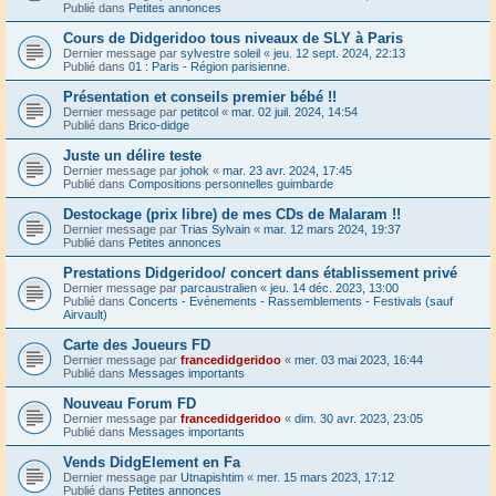
Publié dans
Petites annonces
Cours de Didgeridoo tous niveaux de SLY à Paris
Dernier message par
sylvestre soleil
«
jeu. 12 sept. 2024, 22:13
Publié dans
01 : Paris - Région parisienne.
Présentation et conseils premier bébé !!
Dernier message par
petitcol
«
mar. 02 juil. 2024, 14:54
Publié dans
Brico-didge
Juste un délire teste
Dernier message par
johok
«
mar. 23 avr. 2024, 17:45
Publié dans
Compositions personnelles guimbarde
Destockage (prix libre) de mes CDs de Malaram !!
Dernier message par
Trias Sylvain
«
mar. 12 mars 2024, 19:37
Publié dans
Petites annonces
Prestations Didgeridoo/ concert dans établissement privé
Dernier message par
parcaustralien
«
jeu. 14 déc. 2023, 13:00
Publié dans
Concerts - Evénements - Rassemblements - Festivals (sauf
Airvault)
Carte des Joueurs FD
Dernier message par
francedidgeridoo
«
mer. 03 mai 2023, 16:44
Publié dans
Messages importants
Nouveau Forum FD
Dernier message par
francedidgeridoo
«
dim. 30 avr. 2023, 23:05
Publié dans
Messages importants
Vends DidgElement en Fa
Dernier message par
Utnapishtim
«
mer. 15 mars 2023, 17:12
Publié dans
Petites annonces