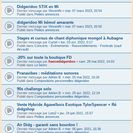
Didgeridoo STIX en Mi
Dernier message par
VincentN
«
mar. 07 mars 2023, 20:54
Publié dans
Petites annonces
didgeridoo Mi bémol amarante
Dernier message par
VincentN
«
mar. 07 mars 2023, 20:50
Publié dans
Petites annonces
Stages et cursus de chant diphonique mongol à Aubagne
Dernier message par
Curtet
«
lun. 03 oct. 2022, 0:17
Publié dans
Concerts - Evénements - Rassemblements - Festivals (sauf
Airvault)
-20% sur toute la boutique FD
Dernier message par
francedidgeridoo
«
sam. 28 mai 2022, 14:03
Publié dans
Le bistro
Pranavibes : méditations sonores
Dernier message par
Adrien B.
«
mer. 25 mai 2022, 16:26
Publié dans
Compositions personnelles didgeridoo
90s challenge solo
Dernier message par
Adrien B.
«
ven. 29 avr. 2022, 12:19
Publié dans
Compositions personnelles didgeridoo
Vente Hybride Agave/bois Exotique TylerSpencer + Ré
didgshop
Dernier message par
Leto2
«
jeu. 24 juin 2021, 15:57
Publié dans
Petites annonces
Air Didg - garanti sans bourdon !
Dernier message par
Adrien B.
«
mer. 06 janv. 2021, 16:36
Publié dans
Compositions personnelles didgeridoo