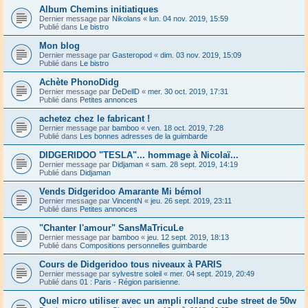
Album Chemins initiatiques
Dernier message par
Nikolans
«
lun. 04 nov. 2019, 15:59
Publié dans
Le bistro
Mon blog
Dernier message par
Gasteropod
«
dim. 03 nov. 2019, 15:09
Publié dans
Le bistro
Achète PhonoDidg
Dernier message par
DeDellD
«
mer. 30 oct. 2019, 17:31
Publié dans
Petites annonces
achetez chez le fabricant !
Dernier message par
bamboo
«
ven. 18 oct. 2019, 7:28
Publié dans
Les bonnes adresses de la guimbarde
DIDGERIDOO "TESLA"... hommage à Nicolaï...
Dernier message par
Didjaman
«
sam. 28 sept. 2019, 14:19
Publié dans
Didjaman
Vends Didgeridoo Amarante Mi bémol
Dernier message par
VincentN
«
jeu. 26 sept. 2019, 23:11
Publié dans
Petites annonces
"Chanter l'amour" SansMaTricuLe
Dernier message par
bamboo
«
jeu. 12 sept. 2019, 18:13
Publié dans
Compositions personnelles guimbarde
Cours de Didgeridoo tous niveaux à PARIS
Dernier message par
sylvestre soleil
«
mer. 04 sept. 2019, 20:49
Publié dans
01 : Paris - Région parisienne.
Quel micro utiliser avec un ampli rolland cube street de 50w