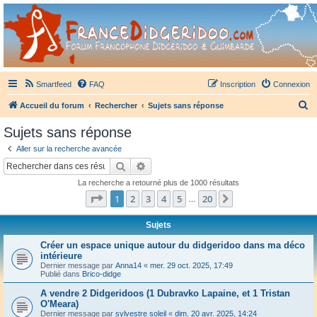
France Didgeridoo
Didgeridoo et Guimbarde sur France Didgeridoo - retrouvez la communauté.
Smartfeed
FAQ
Inscription
Connexion
R
Accueil du forum
Rechercher
Sujets sans réponse
e
Sujets sans réponse
c
Aller sur la recherche avancée
h
Rechercher
Recherche avancée
e
La recherche a retourné plus de 1000 résultats
r
Page
1
sur
20
1
2
3
4
5
20
Suivant
…
c
h
Sujets
e
Créer un espace unique autour du didgeridoo dans ma déco
intérieure
r
Dernier message par
Anna14
«
mer. 29 oct. 2025, 17:49
Publié dans
Brico-didge
A vendre 2 Didgeridoos (1 Dubravko Lapaine, et 1 Tristan
O'Meara)
Dernier message par
sylvestre soleil
«
dim. 20 avr. 2025, 14:24