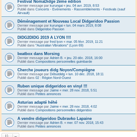
Festival NomaDidge 2ème édition
Dernier message par
kurungai
«
jeu. 04 avr. 2019, 8:53
Publié dans
Concerts - Evénements - Rassemblements - Festivals (sauf
Airvault)
Déménagement et Nouveau Local Didgeridoo Passion
Dernier message par
kurungai
«
lun. 04 mars 2019, 8:08
Publié dans
Didgeridoo Passion
DIDG2DIDG 2019 A LYON !!!!
Dernier message par
fred lyon
«
mar. 05 févr. 2019, 11:21
Publié dans
"Australian Vibrations" (Lyon 69)
beatbox dans Morsing
Dernier message par
Adrien B.
«
jeu. 20 déc. 2018, 16:00
Publié dans
Compositions personnelles guimbarde
Cherche joueurs didg Noyon/Compiègne
Dernier message par
Débutdidg
«
lun. 10 déc. 2018, 18:11
Publié dans
02 : Région Nord-Ouest
Ruben unique didgeridoo en vinyl !!!
Dernier message par
Jaime
«
mer. 28 nov. 2018, 5:51
Publié dans
Petites annonces
Asturias adapté héhé
Dernier message par
Jaime
«
mer. 28 nov. 2018, 4:02
Publié dans
Compositions personnelles didgeridoo
A vendre didgeridoo Dubravko Lapaine
Dernier message par
Adrien B.
«
mer. 07 nov. 2018, 15:43
Publié dans
Petites annonces