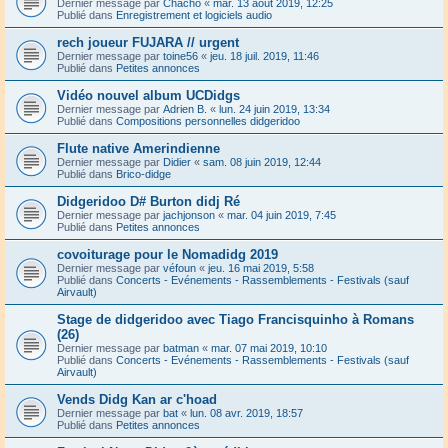
Dernier message par
Chacho
«
mar. 13 août 2019, 12:25
Publié dans
Enregistrement et logiciels audio
rech joueur FUJARA // urgent
Dernier message par
toine56
«
jeu. 18 juil. 2019, 11:46
Publié dans
Petites annonces
Vidéo nouvel album UCDidgs
Dernier message par
Adrien B.
«
lun. 24 juin 2019, 13:34
Publié dans
Compositions personnelles didgeridoo
Flute native Amerindienne
Dernier message par
Didier
«
sam. 08 juin 2019, 12:44
Publié dans
Brico-didge
Didgeridoo D# Burton didj Ré
Dernier message par
jachjonson
«
mar. 04 juin 2019, 7:45
Publié dans
Petites annonces
covoiturage pour le Nomadidg 2019
Dernier message par
véfoun
«
jeu. 16 mai 2019, 5:58
Publié dans
Concerts - Evénements - Rassemblements - Festivals (sauf
Airvault)
Stage de didgeridoo avec Tiago Francisquinho à Romans
(26)
Dernier message par
batman
«
mar. 07 mai 2019, 10:10
Publié dans
Concerts - Evénements - Rassemblements - Festivals (sauf
Airvault)
Vends Didg Kan ar c'hoad
Dernier message par
bat
«
lun. 08 avr. 2019, 18:57
Publié dans
Petites annonces