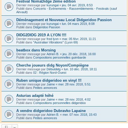
Festival NomaDidge 2ème édition
Dernier message par
kurungai
«
jeu. 04 avr. 2019, 8:53
Publié dans
Concerts - Evénements - Rassemblements - Festivals (sauf
Airvault)
Déménagement et Nouveau Local Didgeridoo Passion
Dernier message par
kurungai
«
lun. 04 mars 2019, 8:08
Publié dans
Didgeridoo Passion
DIDG2DIDG 2019 A LYON !!!!
Dernier message par
fred lyon
«
mar. 05 févr. 2019, 11:21
Publié dans
"Australian Vibrations" (Lyon 69)
beatbox dans Morsing
Dernier message par
Adrien B.
«
jeu. 20 déc. 2018, 16:00
Publié dans
Compositions personnelles guimbarde
Cherche joueurs didg Noyon/Compiègne
Dernier message par
Débutdidg
«
lun. 10 déc. 2018, 18:11
Publié dans
02 : Région Nord-Ouest
Ruben unique didgeridoo en vinyl !!!
Dernier message par
Jaime
«
mer. 28 nov. 2018, 5:51
Publié dans
Petites annonces
Asturias adapté héhé
Dernier message par
Jaime
«
mer. 28 nov. 2018, 4:02
Publié dans
Compositions personnelles didgeridoo
A vendre didgeridoo Dubravko Lapaine
Dernier message par
Adrien B.
«
mer. 07 nov. 2018, 15:43
Publié dans
Petites annonces