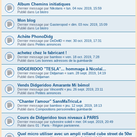
Album Chemins initiatiques
Dernier message par
Nikolans
«
lun. 04 nov. 2019, 15:59
Publié dans
Le bistro
Mon blog
Dernier message par
Gasteropod
«
dim. 03 nov. 2019, 15:09
Publié dans
Le bistro
Achète PhonoDidg
Dernier message par
DeDellD
«
mer. 30 oct. 2019, 17:31
Publié dans
Petites annonces
achetez chez le fabricant !
Dernier message par
bamboo
«
ven. 18 oct. 2019, 7:28
Publié dans
Les bonnes adresses de la guimbarde
DIDGERIDOO "TESLA"... hommage à Nicolaï...
Dernier message par
Didjaman
«
sam. 28 sept. 2019, 14:19
Publié dans
Didjaman
Vends Didgeridoo Amarante Mi bémol
Dernier message par
VincentN
«
jeu. 26 sept. 2019, 23:11
Publié dans
Petites annonces
"Chanter l'amour" SansMaTricuLe
Dernier message par
bamboo
«
jeu. 12 sept. 2019, 18:13
Publié dans
Compositions personnelles guimbarde
Cours de Didgeridoo tous niveaux à PARIS
Dernier message par
sylvestre soleil
«
mer. 04 sept. 2019, 20:49
Publié dans
01 : Paris - Région parisienne.
Quel micro utiliser avec un ampli rolland cube street de 50w