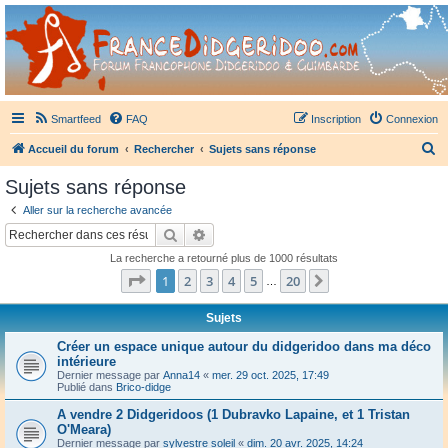
France Didgeridoo
Didgeridoo et Guimbarde sur France Didgeridoo - retrouvez la communauté.
Smartfeed
FAQ
Inscription
Connexion
R
Accueil du forum
Rechercher
Sujets sans réponse
e
Sujets sans réponse
c
Aller sur la recherche avancée
h
Rechercher
Recherche avancée
e
La recherche a retourné plus de 1000 résultats
r
Page
1
sur
20
1
2
3
4
5
20
Suivant
…
c
h
Sujets
e
Créer un espace unique autour du didgeridoo dans ma déco
intérieure
r
Dernier message par
Anna14
«
mer. 29 oct. 2025, 17:49
Publié dans
Brico-didge
A vendre 2 Didgeridoos (1 Dubravko Lapaine, et 1 Tristan
O'Meara)
Dernier message par
sylvestre soleil
«
dim. 20 avr. 2025, 14:24