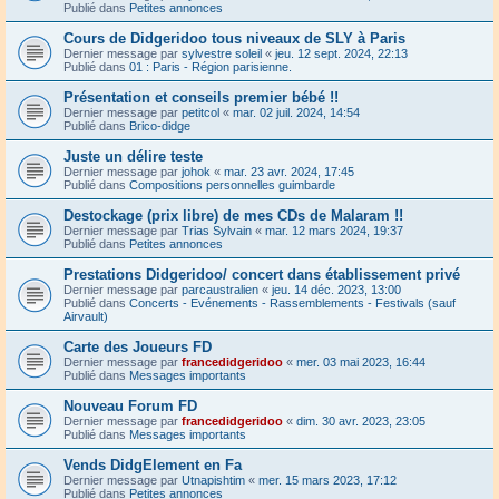
Publié dans
Petites annonces
Cours de Didgeridoo tous niveaux de SLY à Paris
Dernier message par
sylvestre soleil
«
jeu. 12 sept. 2024, 22:13
Publié dans
01 : Paris - Région parisienne.
Présentation et conseils premier bébé !!
Dernier message par
petitcol
«
mar. 02 juil. 2024, 14:54
Publié dans
Brico-didge
Juste un délire teste
Dernier message par
johok
«
mar. 23 avr. 2024, 17:45
Publié dans
Compositions personnelles guimbarde
Destockage (prix libre) de mes CDs de Malaram !!
Dernier message par
Trias Sylvain
«
mar. 12 mars 2024, 19:37
Publié dans
Petites annonces
Prestations Didgeridoo/ concert dans établissement privé
Dernier message par
parcaustralien
«
jeu. 14 déc. 2023, 13:00
Publié dans
Concerts - Evénements - Rassemblements - Festivals (sauf
Airvault)
Carte des Joueurs FD
Dernier message par
francedidgeridoo
«
mer. 03 mai 2023, 16:44
Publié dans
Messages importants
Nouveau Forum FD
Dernier message par
francedidgeridoo
«
dim. 30 avr. 2023, 23:05
Publié dans
Messages importants
Vends DidgElement en Fa
Dernier message par
Utnapishtim
«
mer. 15 mars 2023, 17:12
Publié dans
Petites annonces