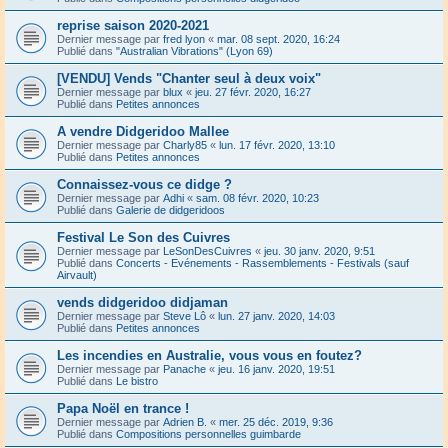
reprise saison 2020-2021
Dernier message par
fred lyon
«
mar. 08 sept. 2020, 16:24
Publié dans
"Australian Vibrations" (Lyon 69)
[VENDU] Vends "Chanter seul à deux voix"
Dernier message par
blux
«
jeu. 27 févr. 2020, 16:27
Publié dans
Petites annonces
A vendre Didgeridoo Mallee
Dernier message par
Charly85
«
lun. 17 févr. 2020, 13:10
Publié dans
Petites annonces
Connaissez-vous ce didge ?
Dernier message par
Adhi
«
sam. 08 févr. 2020, 10:23
Publié dans
Galerie de didgeridoos
Festival Le Son des Cuivres
Dernier message par
LeSonDesCuivres
«
jeu. 30 janv. 2020, 9:51
Publié dans
Concerts - Evénements - Rassemblements - Festivals (sauf
Airvault)
vends didgeridoo didjaman
Dernier message par
Steve Lô
«
lun. 27 janv. 2020, 14:03
Publié dans
Petites annonces
Les incendies en Australie, vous vous en foutez?
Dernier message par
Panache
«
jeu. 16 janv. 2020, 19:51
Publié dans
Le bistro
Papa Noël en trance !
Dernier message par
Adrien B.
«
mer. 25 déc. 2019, 9:36
Publié dans
Compositions personnelles guimbarde