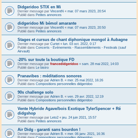
Didgeridoo STIX en Mi
Dernier message par
VincentN
«
mar. 07 mars 2023, 20:54
Publié dans
Petites annonces
didgeridoo Mi bémol amarante
Dernier message par
VincentN
«
mar. 07 mars 2023, 20:50
Publié dans
Petites annonces
Stages et cursus de chant diphonique mongol à Aubagne
Dernier message par
Curtet
«
lun. 03 oct. 2022, 0:17
Publié dans
Concerts - Evénements - Rassemblements - Festivals (sauf
Airvault)
-20% sur toute la boutique FD
Dernier message par
francedidgeridoo
«
sam. 28 mai 2022, 14:03
Publié dans
Le bistro
Pranavibes : méditations sonores
Dernier message par
Adrien B.
«
mer. 25 mai 2022, 16:26
Publié dans
Compositions personnelles didgeridoo
90s challenge solo
Dernier message par
Adrien B.
«
ven. 29 avr. 2022, 12:19
Publié dans
Compositions personnelles didgeridoo
Vente Hybride Agave/bois Exotique TylerSpencer + Ré
didgshop
Dernier message par
Leto2
«
jeu. 24 juin 2021, 15:57
Publié dans
Petites annonces
Air Didg - garanti sans bourdon !
Dernier message par
Adrien B.
«
mer. 06 janv. 2021, 16:36
Publié dans
Compositions personnelles didgeridoo