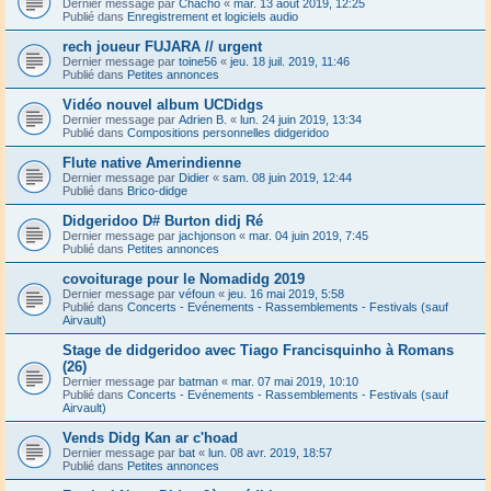
Dernier message par
Chacho
«
mar. 13 août 2019, 12:25
Publié dans
Enregistrement et logiciels audio
rech joueur FUJARA // urgent
Dernier message par
toine56
«
jeu. 18 juil. 2019, 11:46
Publié dans
Petites annonces
Vidéo nouvel album UCDidgs
Dernier message par
Adrien B.
«
lun. 24 juin 2019, 13:34
Publié dans
Compositions personnelles didgeridoo
Flute native Amerindienne
Dernier message par
Didier
«
sam. 08 juin 2019, 12:44
Publié dans
Brico-didge
Didgeridoo D# Burton didj Ré
Dernier message par
jachjonson
«
mar. 04 juin 2019, 7:45
Publié dans
Petites annonces
covoiturage pour le Nomadidg 2019
Dernier message par
véfoun
«
jeu. 16 mai 2019, 5:58
Publié dans
Concerts - Evénements - Rassemblements - Festivals (sauf
Airvault)
Stage de didgeridoo avec Tiago Francisquinho à Romans
(26)
Dernier message par
batman
«
mar. 07 mai 2019, 10:10
Publié dans
Concerts - Evénements - Rassemblements - Festivals (sauf
Airvault)
Vends Didg Kan ar c'hoad
Dernier message par
bat
«
lun. 08 avr. 2019, 18:57
Publié dans
Petites annonces