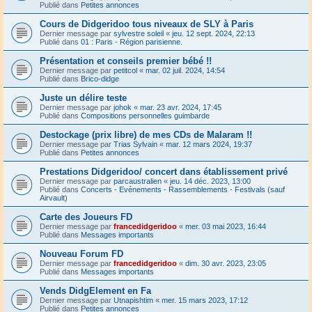
Publié dans
Petites annonces
Cours de Didgeridoo tous niveaux de SLY à Paris
Dernier message par
sylvestre soleil
«
jeu. 12 sept. 2024, 22:13
Publié dans
01 : Paris - Région parisienne.
Présentation et conseils premier bébé !!
Dernier message par
petitcol
«
mar. 02 juil. 2024, 14:54
Publié dans
Brico-didge
Juste un délire teste
Dernier message par
johok
«
mar. 23 avr. 2024, 17:45
Publié dans
Compositions personnelles guimbarde
Destockage (prix libre) de mes CDs de Malaram !!
Dernier message par
Trias Sylvain
«
mar. 12 mars 2024, 19:37
Publié dans
Petites annonces
Prestations Didgeridoo/ concert dans établissement privé
Dernier message par
parcaustralien
«
jeu. 14 déc. 2023, 13:00
Publié dans
Concerts - Evénements - Rassemblements - Festivals (sauf
Airvault)
Carte des Joueurs FD
Dernier message par
francedidgeridoo
«
mer. 03 mai 2023, 16:44
Publié dans
Messages importants
Nouveau Forum FD
Dernier message par
francedidgeridoo
«
dim. 30 avr. 2023, 23:05
Publié dans
Messages importants
Vends DidgElement en Fa
Dernier message par
Utnapishtim
«
mer. 15 mars 2023, 17:12
Publié dans
Petites annonces