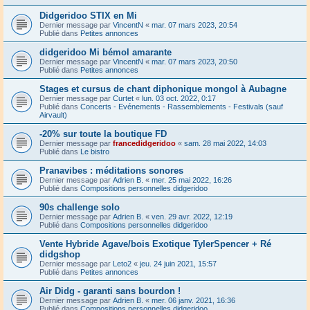
Didgeridoo STIX en Mi
Dernier message par
VincentN
«
mar. 07 mars 2023, 20:54
Publié dans
Petites annonces
didgeridoo Mi bémol amarante
Dernier message par
VincentN
«
mar. 07 mars 2023, 20:50
Publié dans
Petites annonces
Stages et cursus de chant diphonique mongol à Aubagne
Dernier message par
Curtet
«
lun. 03 oct. 2022, 0:17
Publié dans
Concerts - Evénements - Rassemblements - Festivals (sauf
Airvault)
-20% sur toute la boutique FD
Dernier message par
francedidgeridoo
«
sam. 28 mai 2022, 14:03
Publié dans
Le bistro
Pranavibes : méditations sonores
Dernier message par
Adrien B.
«
mer. 25 mai 2022, 16:26
Publié dans
Compositions personnelles didgeridoo
90s challenge solo
Dernier message par
Adrien B.
«
ven. 29 avr. 2022, 12:19
Publié dans
Compositions personnelles didgeridoo
Vente Hybride Agave/bois Exotique TylerSpencer + Ré
didgshop
Dernier message par
Leto2
«
jeu. 24 juin 2021, 15:57
Publié dans
Petites annonces
Air Didg - garanti sans bourdon !
Dernier message par
Adrien B.
«
mer. 06 janv. 2021, 16:36
Publié dans
Compositions personnelles didgeridoo