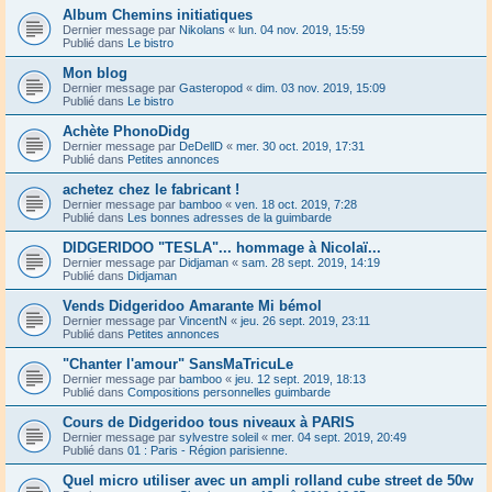
Album Chemins initiatiques
Dernier message par
Nikolans
«
lun. 04 nov. 2019, 15:59
Publié dans
Le bistro
Mon blog
Dernier message par
Gasteropod
«
dim. 03 nov. 2019, 15:09
Publié dans
Le bistro
Achète PhonoDidg
Dernier message par
DeDellD
«
mer. 30 oct. 2019, 17:31
Publié dans
Petites annonces
achetez chez le fabricant !
Dernier message par
bamboo
«
ven. 18 oct. 2019, 7:28
Publié dans
Les bonnes adresses de la guimbarde
DIDGERIDOO "TESLA"... hommage à Nicolaï...
Dernier message par
Didjaman
«
sam. 28 sept. 2019, 14:19
Publié dans
Didjaman
Vends Didgeridoo Amarante Mi bémol
Dernier message par
VincentN
«
jeu. 26 sept. 2019, 23:11
Publié dans
Petites annonces
"Chanter l'amour" SansMaTricuLe
Dernier message par
bamboo
«
jeu. 12 sept. 2019, 18:13
Publié dans
Compositions personnelles guimbarde
Cours de Didgeridoo tous niveaux à PARIS
Dernier message par
sylvestre soleil
«
mer. 04 sept. 2019, 20:49
Publié dans
01 : Paris - Région parisienne.
Quel micro utiliser avec un ampli rolland cube street de 50w