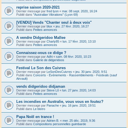
reprise saison 2020-2021
Dernier message par
fred lyon
«
mar. 08 sept. 2020, 16:24
Publié dans
"Australian Vibrations" (Lyon 69)
[VENDU] Vends "Chanter seul à deux voix"
Dernier message par
blux
«
jeu. 27 févr. 2020, 16:27
Publié dans
Petites annonces
A vendre Didgeridoo Mallee
Dernier message par
Charly85
«
lun. 17 févr. 2020, 13:10
Publié dans
Petites annonces
Connaissez-vous ce didge ?
Dernier message par
Adhi
«
sam. 08 févr. 2020, 10:23
Publié dans
Galerie de didgeridoos
Festival Le Son des Cuivres
Dernier message par
LeSonDesCuivres
«
jeu. 30 janv. 2020, 9:51
Publié dans
Concerts - Evénements - Rassemblements - Festivals (sauf
Airvault)
vends didgeridoo didjaman
Dernier message par
Steve Lô
«
lun. 27 janv. 2020, 14:03
Publié dans
Petites annonces
Les incendies en Australie, vous vous en foutez?
Dernier message par
Panache
«
jeu. 16 janv. 2020, 19:51
Publié dans
Le bistro
Papa Noël en trance !
Dernier message par
Adrien B.
«
mer. 25 déc. 2019, 9:36
Publié dans
Compositions personnelles guimbarde