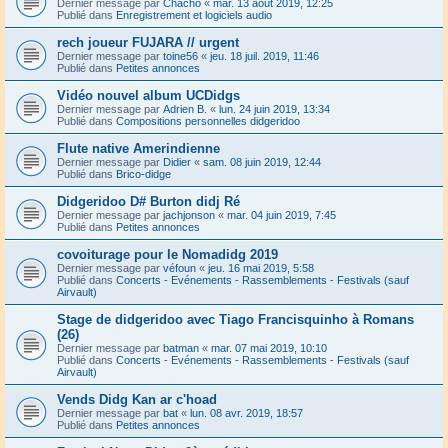
Dernier message par
Chacho
«
mar. 13 août 2019, 12:25
Publié dans
Enregistrement et logiciels audio
rech joueur FUJARA // urgent
Dernier message par
toine56
«
jeu. 18 juil. 2019, 11:46
Publié dans
Petites annonces
Vidéo nouvel album UCDidgs
Dernier message par
Adrien B.
«
lun. 24 juin 2019, 13:34
Publié dans
Compositions personnelles didgeridoo
Flute native Amerindienne
Dernier message par
Didier
«
sam. 08 juin 2019, 12:44
Publié dans
Brico-didge
Didgeridoo D# Burton didj Ré
Dernier message par
jachjonson
«
mar. 04 juin 2019, 7:45
Publié dans
Petites annonces
covoiturage pour le Nomadidg 2019
Dernier message par
véfoun
«
jeu. 16 mai 2019, 5:58
Publié dans
Concerts - Evénements - Rassemblements - Festivals (sauf
Airvault)
Stage de didgeridoo avec Tiago Francisquinho à Romans
(26)
Dernier message par
batman
«
mar. 07 mai 2019, 10:10
Publié dans
Concerts - Evénements - Rassemblements - Festivals (sauf
Airvault)
Vends Didg Kan ar c'hoad
Dernier message par
bat
«
lun. 08 avr. 2019, 18:57
Publié dans
Petites annonces