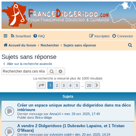
France Didgeridoo
Didgeridoo et Guimbarde sur France Didgeridoo - retrouvez la communauté.
Smartfeed
FAQ
Inscription
Connexion
R
Accueil du forum
Rechercher
Sujets sans réponse
e
Sujets sans réponse
c
Aller sur la recherche avancée
h
Rechercher
Recherche avancée
e
La recherche a retourné plus de 1000 résultats
r
Page
1
sur
20
1
2
3
4
5
20
Suivant
…
c
h
Sujets
e
Créer un espace unique autour du didgeridoo dans ma déco
intérieure
r
Dernier message par
Anna14
«
mer. 29 oct. 2025, 17:49
Publié dans
Brico-didge
A vendre 2 Didgeridoos (1 Dubravko Lapaine, et 1 Tristan
O'Meara)
Dernier message par
sylvestre soleil
«
dim. 20 avr. 2025, 14:24