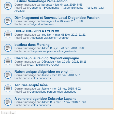
Festival NomaDidge 2ème édition
Dernier message par
kurungai
«
jeu. 04 avr. 2019, 8:53
Publié dans
Concerts - Evénements - Rassemblements - Festivals (sauf
Airvault)
Déménagement et Nouveau Local Didgeridoo Passion
Dernier message par
kurungai
«
lun. 04 mars 2019, 8:08
Publié dans
Didgeridoo Passion
DIDG2DIDG 2019 A LYON !!!!
Dernier message par
fred lyon
«
mar. 05 févr. 2019, 11:21
Publié dans
"Australian Vibrations" (Lyon 69)
beatbox dans Morsing
Dernier message par
Adrien B.
«
jeu. 20 déc. 2018, 16:00
Publié dans
Compositions personnelles guimbarde
Cherche joueurs didg Noyon/Compiègne
Dernier message par
Débutdidg
«
lun. 10 déc. 2018, 18:11
Publié dans
02 : Région Nord-Ouest
Ruben unique didgeridoo en vinyl !!!
Dernier message par
Jaime
«
mer. 28 nov. 2018, 5:51
Publié dans
Petites annonces
Asturias adapté héhé
Dernier message par
Jaime
«
mer. 28 nov. 2018, 4:02
Publié dans
Compositions personnelles didgeridoo
A vendre didgeridoo Dubravko Lapaine
Dernier message par
Adrien B.
«
mer. 07 nov. 2018, 15:43
Publié dans
Petites annonces