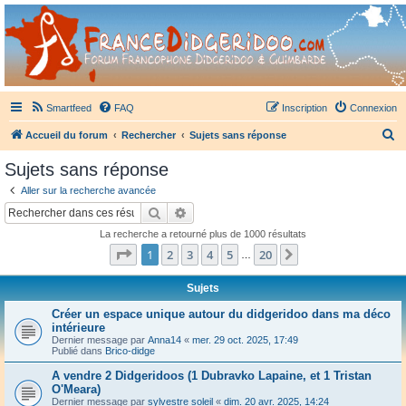
France Didgeridoo
Didgeridoo et Guimbarde sur France Didgeridoo - retrouvez la communauté.
Smartfeed
FAQ
Inscription
Connexion
R
Accueil du forum
Rechercher
Sujets sans réponse
e
Sujets sans réponse
c
Aller sur la recherche avancée
h
Rechercher
Recherche avancée
e
La recherche a retourné plus de 1000 résultats
r
Page
1
sur
20
1
2
3
4
5
20
Suivant
…
c
h
Sujets
e
Créer un espace unique autour du didgeridoo dans ma déco
intérieure
r
Dernier message par
Anna14
«
mer. 29 oct. 2025, 17:49
Publié dans
Brico-didge
A vendre 2 Didgeridoos (1 Dubravko Lapaine, et 1 Tristan
O'Meara)
Dernier message par
sylvestre soleil
«
dim. 20 avr. 2025, 14:24