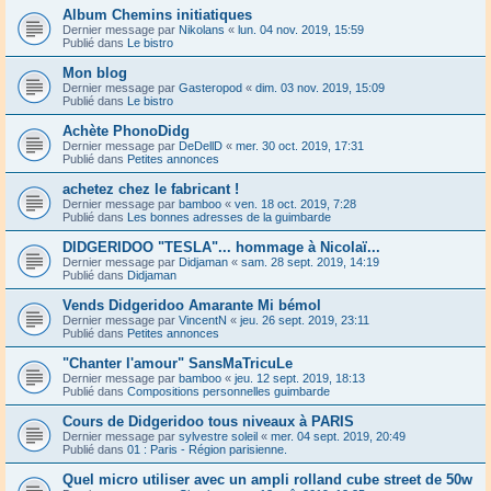
Album Chemins initiatiques
Dernier message par
Nikolans
«
lun. 04 nov. 2019, 15:59
Publié dans
Le bistro
Mon blog
Dernier message par
Gasteropod
«
dim. 03 nov. 2019, 15:09
Publié dans
Le bistro
Achète PhonoDidg
Dernier message par
DeDellD
«
mer. 30 oct. 2019, 17:31
Publié dans
Petites annonces
achetez chez le fabricant !
Dernier message par
bamboo
«
ven. 18 oct. 2019, 7:28
Publié dans
Les bonnes adresses de la guimbarde
DIDGERIDOO "TESLA"... hommage à Nicolaï...
Dernier message par
Didjaman
«
sam. 28 sept. 2019, 14:19
Publié dans
Didjaman
Vends Didgeridoo Amarante Mi bémol
Dernier message par
VincentN
«
jeu. 26 sept. 2019, 23:11
Publié dans
Petites annonces
"Chanter l'amour" SansMaTricuLe
Dernier message par
bamboo
«
jeu. 12 sept. 2019, 18:13
Publié dans
Compositions personnelles guimbarde
Cours de Didgeridoo tous niveaux à PARIS
Dernier message par
sylvestre soleil
«
mer. 04 sept. 2019, 20:49
Publié dans
01 : Paris - Région parisienne.
Quel micro utiliser avec un ampli rolland cube street de 50w