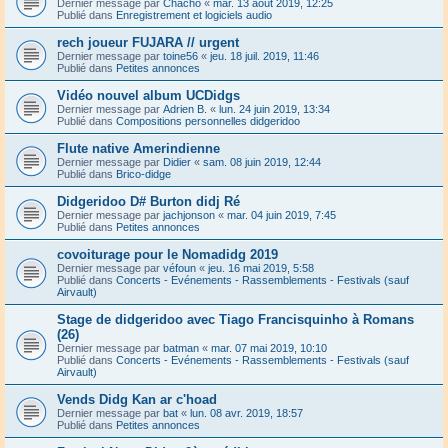
Dernier message par
Chacho
«
mar. 13 août 2019, 12:25
Publié dans
Enregistrement et logiciels audio
rech joueur FUJARA // urgent
Dernier message par
toine56
«
jeu. 18 juil. 2019, 11:46
Publié dans
Petites annonces
Vidéo nouvel album UCDidgs
Dernier message par
Adrien B.
«
lun. 24 juin 2019, 13:34
Publié dans
Compositions personnelles didgeridoo
Flute native Amerindienne
Dernier message par
Didier
«
sam. 08 juin 2019, 12:44
Publié dans
Brico-didge
Didgeridoo D# Burton didj Ré
Dernier message par
jachjonson
«
mar. 04 juin 2019, 7:45
Publié dans
Petites annonces
covoiturage pour le Nomadidg 2019
Dernier message par
véfoun
«
jeu. 16 mai 2019, 5:58
Publié dans
Concerts - Evénements - Rassemblements - Festivals (sauf
Airvault)
Stage de didgeridoo avec Tiago Francisquinho à Romans
(26)
Dernier message par
batman
«
mar. 07 mai 2019, 10:10
Publié dans
Concerts - Evénements - Rassemblements - Festivals (sauf
Airvault)
Vends Didg Kan ar c'hoad
Dernier message par
bat
«
lun. 08 avr. 2019, 18:57
Publié dans
Petites annonces