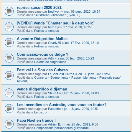
reprise saison 2020-2021
Dernier message par
fred lyon
«
mar. 08 sept. 2020, 16:24
Publié dans
"Australian Vibrations" (Lyon 69)
[VENDU] Vends "Chanter seul à deux voix"
Dernier message par
blux
«
jeu. 27 févr. 2020, 16:27
Publié dans
Petites annonces
A vendre Didgeridoo Mallee
Dernier message par
Charly85
«
lun. 17 févr. 2020, 13:10
Publié dans
Petites annonces
Connaissez-vous ce didge ?
Dernier message par
Adhi
«
sam. 08 févr. 2020, 10:23
Publié dans
Galerie de didgeridoos
Festival Le Son des Cuivres
Dernier message par
LeSonDesCuivres
«
jeu. 30 janv. 2020, 9:51
Publié dans
Concerts - Evénements - Rassemblements - Festivals (sauf
Airvault)
vends didgeridoo didjaman
Dernier message par
Steve Lô
«
lun. 27 janv. 2020, 14:03
Publié dans
Petites annonces
Les incendies en Australie, vous vous en foutez?
Dernier message par
Panache
«
jeu. 16 janv. 2020, 19:51
Publié dans
Le bistro
Papa Noël en trance !
Dernier message par
Adrien B.
«
mer. 25 déc. 2019, 9:36
Publié dans
Compositions personnelles guimbarde