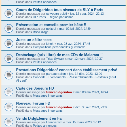
Publié dans
Petites annonces
Cours de Didgeridoo tous niveaux de SLY à Paris
Dernier message par
sylvestre soleil
«
jeu. 12 sept. 2024, 22:13
Publié dans
01 : Paris - Région parisienne.
Présentation et conseils premier bébé !!
Dernier message par
petitcol
«
mar. 02 juil. 2024, 14:54
Publié dans
Brico-didge
Juste un délire teste
Dernier message par
johok
«
mar. 23 avr. 2024, 17:45
Publié dans
Compositions personnelles guimbarde
Destockage (prix libre) de mes CDs de Malaram !!
Dernier message par
Trias Sylvain
«
mar. 12 mars 2024, 19:37
Publié dans
Petites annonces
Prestations Didgeridoo/ concert dans établissement privé
Dernier message par
parcaustralien
«
jeu. 14 déc. 2023, 13:00
Publié dans
Concerts - Evénements - Rassemblements - Festivals (sauf
Airvault)
Carte des Joueurs FD
Dernier message par
francedidgeridoo
«
mer. 03 mai 2023, 16:44
Publié dans
Messages importants
Nouveau Forum FD
Dernier message par
francedidgeridoo
«
dim. 30 avr. 2023, 23:05
Publié dans
Messages importants
Vends DidgElement en Fa
Dernier message par
Utnapishtim
«
mer. 15 mars 2023, 17:12
Publié dans
Petites annonces