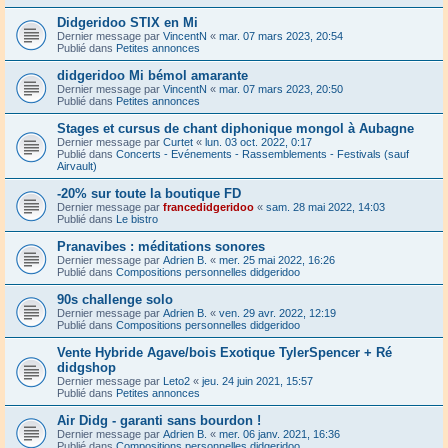
Didgeridoo STIX en Mi
Dernier message par
VincentN
«
mar. 07 mars 2023, 20:54
Publié dans
Petites annonces
didgeridoo Mi bémol amarante
Dernier message par
VincentN
«
mar. 07 mars 2023, 20:50
Publié dans
Petites annonces
Stages et cursus de chant diphonique mongol à Aubagne
Dernier message par
Curtet
«
lun. 03 oct. 2022, 0:17
Publié dans
Concerts - Evénements - Rassemblements - Festivals (sauf
Airvault)
-20% sur toute la boutique FD
Dernier message par
francedidgeridoo
«
sam. 28 mai 2022, 14:03
Publié dans
Le bistro
Pranavibes : méditations sonores
Dernier message par
Adrien B.
«
mer. 25 mai 2022, 16:26
Publié dans
Compositions personnelles didgeridoo
90s challenge solo
Dernier message par
Adrien B.
«
ven. 29 avr. 2022, 12:19
Publié dans
Compositions personnelles didgeridoo
Vente Hybride Agave/bois Exotique TylerSpencer + Ré
didgshop
Dernier message par
Leto2
«
jeu. 24 juin 2021, 15:57
Publié dans
Petites annonces
Air Didg - garanti sans bourdon !
Dernier message par
Adrien B.
«
mer. 06 janv. 2021, 16:36
Publié dans
Compositions personnelles didgeridoo