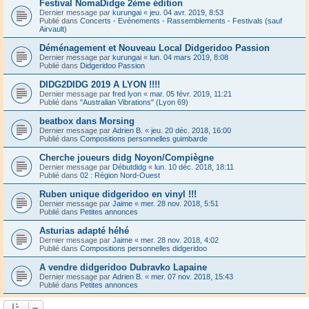
Festival NomaDidge 2ème édition
Dernier message par
kurungai
«
jeu. 04 avr. 2019, 8:53
Publié dans
Concerts - Evénements - Rassemblements - Festivals (sauf
Airvault)
Déménagement et Nouveau Local Didgeridoo Passion
Dernier message par
kurungai
«
lun. 04 mars 2019, 8:08
Publié dans
Didgeridoo Passion
DIDG2DIDG 2019 A LYON !!!!
Dernier message par
fred lyon
«
mar. 05 févr. 2019, 11:21
Publié dans
"Australian Vibrations" (Lyon 69)
beatbox dans Morsing
Dernier message par
Adrien B.
«
jeu. 20 déc. 2018, 16:00
Publié dans
Compositions personnelles guimbarde
Cherche joueurs didg Noyon/Compiègne
Dernier message par
Débutdidg
«
lun. 10 déc. 2018, 18:11
Publié dans
02 : Région Nord-Ouest
Ruben unique didgeridoo en vinyl !!!
Dernier message par
Jaime
«
mer. 28 nov. 2018, 5:51
Publié dans
Petites annonces
Asturias adapté héhé
Dernier message par
Jaime
«
mer. 28 nov. 2018, 4:02
Publié dans
Compositions personnelles didgeridoo
A vendre didgeridoo Dubravko Lapaine
Dernier message par
Adrien B.
«
mer. 07 nov. 2018, 15:43
Publié dans
Petites annonces