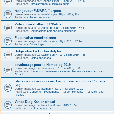
Dernier message par
Chacho
«
mar. 13 août 2019, 12:25
Publié dans
Enregistrement et logiciels audio
rech joueur FUJARA // urgent
Dernier message par
toine56
«
jeu. 18 juil. 2019, 11:46
Publié dans
Petites annonces
Vidéo nouvel album UCDidgs
Dernier message par
Adrien B.
«
lun. 24 juin 2019, 13:34
Publié dans
Compositions personnelles didgeridoo
Flute native Amerindienne
Dernier message par
Didier
«
sam. 08 juin 2019, 12:44
Publié dans
Brico-didge
Didgeridoo D# Burton didj Ré
Dernier message par
jachjonson
«
mar. 04 juin 2019, 7:45
Publié dans
Petites annonces
covoiturage pour le Nomadidg 2019
Dernier message par
véfoun
«
jeu. 16 mai 2019, 5:58
Publié dans
Concerts - Evénements - Rassemblements - Festivals (sauf
Airvault)
Stage de didgeridoo avec Tiago Francisquinho à Romans
(26)
Dernier message par
batman
«
mar. 07 mai 2019, 10:10
Publié dans
Concerts - Evénements - Rassemblements - Festivals (sauf
Airvault)
Vends Didg Kan ar c'hoad
Dernier message par
bat
«
lun. 08 avr. 2019, 18:57
Publié dans
Petites annonces