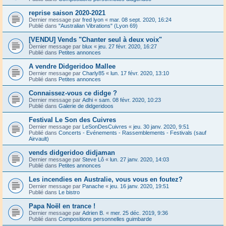
reprise saison 2020-2021
Dernier message par
fred lyon
«
mar. 08 sept. 2020, 16:24
Publié dans
"Australian Vibrations" (Lyon 69)
[VENDU] Vends "Chanter seul à deux voix"
Dernier message par
blux
«
jeu. 27 févr. 2020, 16:27
Publié dans
Petites annonces
A vendre Didgeridoo Mallee
Dernier message par
Charly85
«
lun. 17 févr. 2020, 13:10
Publié dans
Petites annonces
Connaissez-vous ce didge ?
Dernier message par
Adhi
«
sam. 08 févr. 2020, 10:23
Publié dans
Galerie de didgeridoos
Festival Le Son des Cuivres
Dernier message par
LeSonDesCuivres
«
jeu. 30 janv. 2020, 9:51
Publié dans
Concerts - Evénements - Rassemblements - Festivals (sauf
Airvault)
vends didgeridoo didjaman
Dernier message par
Steve Lô
«
lun. 27 janv. 2020, 14:03
Publié dans
Petites annonces
Les incendies en Australie, vous vous en foutez?
Dernier message par
Panache
«
jeu. 16 janv. 2020, 19:51
Publié dans
Le bistro
Papa Noël en trance !
Dernier message par
Adrien B.
«
mer. 25 déc. 2019, 9:36
Publié dans
Compositions personnelles guimbarde