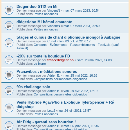
Didgeridoo STIX en Mi
Dernier message par
VincentN
«
mar. 07 mars 2023, 20:54
Publié dans
Petites annonces
didgeridoo Mi bémol amarante
Dernier message par
VincentN
«
mar. 07 mars 2023, 20:50
Publié dans
Petites annonces
Stages et cursus de chant diphonique mongol à Aubagne
Dernier message par
Curtet
«
lun. 03 oct. 2022, 0:17
Publié dans
Concerts - Evénements - Rassemblements - Festivals (sauf
Airvault)
-20% sur toute la boutique FD
Dernier message par
francedidgeridoo
«
sam. 28 mai 2022, 14:03
Publié dans
Le bistro
Pranavibes : méditations sonores
Dernier message par
Adrien B.
«
mer. 25 mai 2022, 16:26
Publié dans
Compositions personnelles didgeridoo
90s challenge solo
Dernier message par
Adrien B.
«
ven. 29 avr. 2022, 12:19
Publié dans
Compositions personnelles didgeridoo
Vente Hybride Agave/bois Exotique TylerSpencer + Ré
didgshop
Dernier message par
Leto2
«
jeu. 24 juin 2021, 15:57
Publié dans
Petites annonces
Air Didg - garanti sans bourdon !
Dernier message par
Adrien B.
«
mer. 06 janv. 2021, 16:36
Publié dans
Compositions personnelles didgeridoo