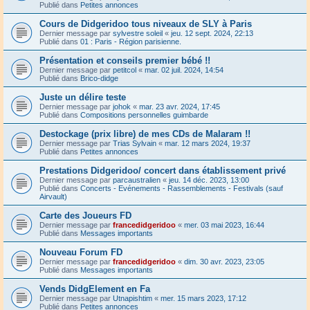
Publié dans
Petites annonces
Cours de Didgeridoo tous niveaux de SLY à Paris
Dernier message par
sylvestre soleil
«
jeu. 12 sept. 2024, 22:13
Publié dans
01 : Paris - Région parisienne.
Présentation et conseils premier bébé !!
Dernier message par
petitcol
«
mar. 02 juil. 2024, 14:54
Publié dans
Brico-didge
Juste un délire teste
Dernier message par
johok
«
mar. 23 avr. 2024, 17:45
Publié dans
Compositions personnelles guimbarde
Destockage (prix libre) de mes CDs de Malaram !!
Dernier message par
Trias Sylvain
«
mar. 12 mars 2024, 19:37
Publié dans
Petites annonces
Prestations Didgeridoo/ concert dans établissement privé
Dernier message par
parcaustralien
«
jeu. 14 déc. 2023, 13:00
Publié dans
Concerts - Evénements - Rassemblements - Festivals (sauf
Airvault)
Carte des Joueurs FD
Dernier message par
francedidgeridoo
«
mer. 03 mai 2023, 16:44
Publié dans
Messages importants
Nouveau Forum FD
Dernier message par
francedidgeridoo
«
dim. 30 avr. 2023, 23:05
Publié dans
Messages importants
Vends DidgElement en Fa
Dernier message par
Utnapishtim
«
mer. 15 mars 2023, 17:12
Publié dans
Petites annonces