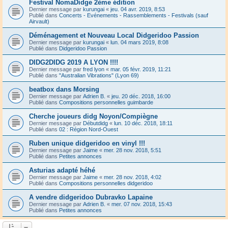
Festival NomaDidge 2ème édition
Dernier message par
kurungai
«
jeu. 04 avr. 2019, 8:53
Publié dans
Concerts - Evénements - Rassemblements - Festivals (sauf
Airvault)
Déménagement et Nouveau Local Didgeridoo Passion
Dernier message par
kurungai
«
lun. 04 mars 2019, 8:08
Publié dans
Didgeridoo Passion
DIDG2DIDG 2019 A LYON !!!!
Dernier message par
fred lyon
«
mar. 05 févr. 2019, 11:21
Publié dans
"Australian Vibrations" (Lyon 69)
beatbox dans Morsing
Dernier message par
Adrien B.
«
jeu. 20 déc. 2018, 16:00
Publié dans
Compositions personnelles guimbarde
Cherche joueurs didg Noyon/Compiègne
Dernier message par
Débutdidg
«
lun. 10 déc. 2018, 18:11
Publié dans
02 : Région Nord-Ouest
Ruben unique didgeridoo en vinyl !!!
Dernier message par
Jaime
«
mer. 28 nov. 2018, 5:51
Publié dans
Petites annonces
Asturias adapté héhé
Dernier message par
Jaime
«
mer. 28 nov. 2018, 4:02
Publié dans
Compositions personnelles didgeridoo
A vendre didgeridoo Dubravko Lapaine
Dernier message par
Adrien B.
«
mer. 07 nov. 2018, 15:43
Publié dans
Petites annonces