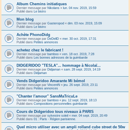
Album Chemins initiatiques
Dernier message par
Nikolans
«
lun. 04 nov. 2019, 15:59
Publié dans
Le bistro
Mon blog
Dernier message par
Gasteropod
«
dim. 03 nov. 2019, 15:09
Publié dans
Le bistro
Achète PhonoDidg
Dernier message par
DeDellD
«
mer. 30 oct. 2019, 17:31
Publié dans
Petites annonces
achetez chez le fabricant !
Dernier message par
bamboo
«
ven. 18 oct. 2019, 7:28
Publié dans
Les bonnes adresses de la guimbarde
DIDGERIDOO "TESLA"... hommage à Nicolaï...
Dernier message par
Didjaman
«
sam. 28 sept. 2019, 14:19
Publié dans
Didjaman
Vends Didgeridoo Amarante Mi bémol
Dernier message par
VincentN
«
jeu. 26 sept. 2019, 23:11
Publié dans
Petites annonces
"Chanter l'amour" SansMaTricuLe
Dernier message par
bamboo
«
jeu. 12 sept. 2019, 18:13
Publié dans
Compositions personnelles guimbarde
Cours de Didgeridoo tous niveaux à PARIS
Dernier message par
sylvestre soleil
«
mer. 04 sept. 2019, 20:49
Publié dans
01 : Paris - Région parisienne.
Quel micro utiliser avec un ampli rolland cube street de 50w