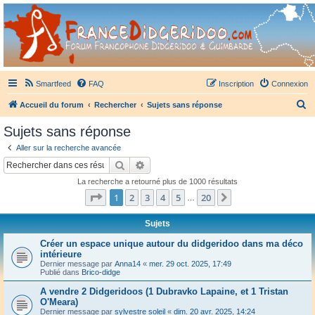
France Didgeridoo
Didgeridoo et Guimbarde sur France Didgeridoo - retrouvez la communauté.
Smartfeed
FAQ
Inscription
Connexion
R
Accueil du forum
Rechercher
Sujets sans réponse
e
Sujets sans réponse
c
Aller sur la recherche avancée
h
Rechercher
Recherche avancée
e
La recherche a retourné plus de 1000 résultats
r
Page
1
sur
20
1
2
3
4
5
20
Suivant
…
c
h
Sujets
e
Créer un espace unique autour du didgeridoo dans ma déco
intérieure
r
Dernier message par
Anna14
«
mer. 29 oct. 2025, 17:49
Publié dans
Brico-didge
A vendre 2 Didgeridoos (1 Dubravko Lapaine, et 1 Tristan
O'Meara)
Dernier message par
sylvestre soleil
«
dim. 20 avr. 2025, 14:24