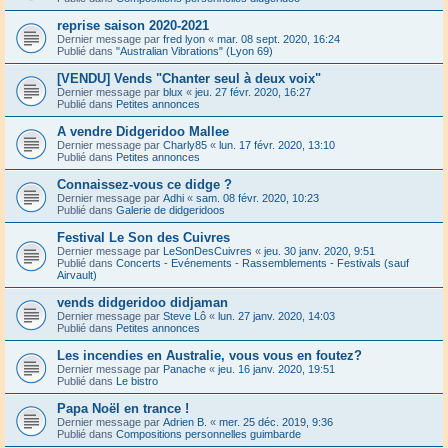
reprise saison 2020-2021
Dernier message par
fred lyon
«
mar. 08 sept. 2020, 16:24
Publié dans
"Australian Vibrations" (Lyon 69)
[VENDU] Vends "Chanter seul à deux voix"
Dernier message par
blux
«
jeu. 27 févr. 2020, 16:27
Publié dans
Petites annonces
A vendre Didgeridoo Mallee
Dernier message par
Charly85
«
lun. 17 févr. 2020, 13:10
Publié dans
Petites annonces
Connaissez-vous ce didge ?
Dernier message par
Adhi
«
sam. 08 févr. 2020, 10:23
Publié dans
Galerie de didgeridoos
Festival Le Son des Cuivres
Dernier message par
LeSonDesCuivres
«
jeu. 30 janv. 2020, 9:51
Publié dans
Concerts - Evénements - Rassemblements - Festivals (sauf
Airvault)
vends didgeridoo didjaman
Dernier message par
Steve Lô
«
lun. 27 janv. 2020, 14:03
Publié dans
Petites annonces
Les incendies en Australie, vous vous en foutez?
Dernier message par
Panache
«
jeu. 16 janv. 2020, 19:51
Publié dans
Le bistro
Papa Noël en trance !
Dernier message par
Adrien B.
«
mer. 25 déc. 2019, 9:36
Publié dans
Compositions personnelles guimbarde