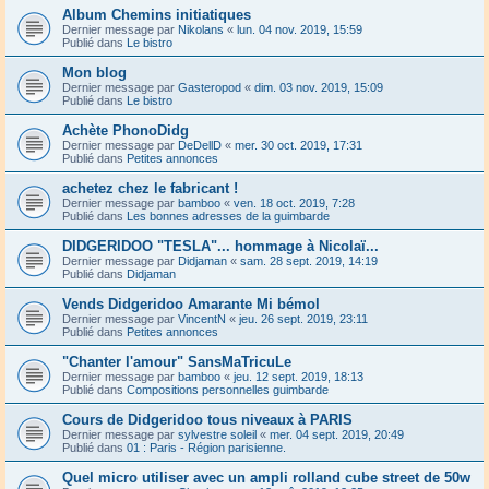
Album Chemins initiatiques
Dernier message par
Nikolans
«
lun. 04 nov. 2019, 15:59
Publié dans
Le bistro
Mon blog
Dernier message par
Gasteropod
«
dim. 03 nov. 2019, 15:09
Publié dans
Le bistro
Achète PhonoDidg
Dernier message par
DeDellD
«
mer. 30 oct. 2019, 17:31
Publié dans
Petites annonces
achetez chez le fabricant !
Dernier message par
bamboo
«
ven. 18 oct. 2019, 7:28
Publié dans
Les bonnes adresses de la guimbarde
DIDGERIDOO "TESLA"... hommage à Nicolaï...
Dernier message par
Didjaman
«
sam. 28 sept. 2019, 14:19
Publié dans
Didjaman
Vends Didgeridoo Amarante Mi bémol
Dernier message par
VincentN
«
jeu. 26 sept. 2019, 23:11
Publié dans
Petites annonces
"Chanter l'amour" SansMaTricuLe
Dernier message par
bamboo
«
jeu. 12 sept. 2019, 18:13
Publié dans
Compositions personnelles guimbarde
Cours de Didgeridoo tous niveaux à PARIS
Dernier message par
sylvestre soleil
«
mer. 04 sept. 2019, 20:49
Publié dans
01 : Paris - Région parisienne.
Quel micro utiliser avec un ampli rolland cube street de 50w