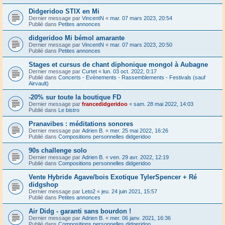
Didgeridoo STIX en Mi
Dernier message par
VincentN
«
mar. 07 mars 2023, 20:54
Publié dans
Petites annonces
didgeridoo Mi bémol amarante
Dernier message par
VincentN
«
mar. 07 mars 2023, 20:50
Publié dans
Petites annonces
Stages et cursus de chant diphonique mongol à Aubagne
Dernier message par
Curtet
«
lun. 03 oct. 2022, 0:17
Publié dans
Concerts - Evénements - Rassemblements - Festivals (sauf
Airvault)
-20% sur toute la boutique FD
Dernier message par
francedidgeridoo
«
sam. 28 mai 2022, 14:03
Publié dans
Le bistro
Pranavibes : méditations sonores
Dernier message par
Adrien B.
«
mer. 25 mai 2022, 16:26
Publié dans
Compositions personnelles didgeridoo
90s challenge solo
Dernier message par
Adrien B.
«
ven. 29 avr. 2022, 12:19
Publié dans
Compositions personnelles didgeridoo
Vente Hybride Agave/bois Exotique TylerSpencer + Ré
didgshop
Dernier message par
Leto2
«
jeu. 24 juin 2021, 15:57
Publié dans
Petites annonces
Air Didg - garanti sans bourdon !
Dernier message par
Adrien B.
«
mer. 06 janv. 2021, 16:36
Publié dans
Compositions personnelles didgeridoo