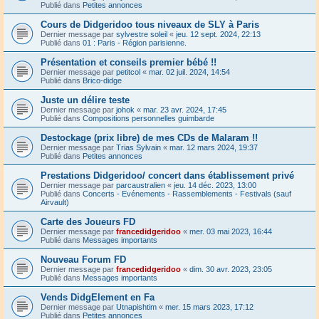
Publié dans
Petites annonces
Cours de Didgeridoo tous niveaux de SLY à Paris
Dernier message par
sylvestre soleil
«
jeu. 12 sept. 2024, 22:13
Publié dans
01 : Paris - Région parisienne.
Présentation et conseils premier bébé !!
Dernier message par
petitcol
«
mar. 02 juil. 2024, 14:54
Publié dans
Brico-didge
Juste un délire teste
Dernier message par
johok
«
mar. 23 avr. 2024, 17:45
Publié dans
Compositions personnelles guimbarde
Destockage (prix libre) de mes CDs de Malaram !!
Dernier message par
Trias Sylvain
«
mar. 12 mars 2024, 19:37
Publié dans
Petites annonces
Prestations Didgeridoo/ concert dans établissement privé
Dernier message par
parcaustralien
«
jeu. 14 déc. 2023, 13:00
Publié dans
Concerts - Evénements - Rassemblements - Festivals (sauf
Airvault)
Carte des Joueurs FD
Dernier message par
francedidgeridoo
«
mer. 03 mai 2023, 16:44
Publié dans
Messages importants
Nouveau Forum FD
Dernier message par
francedidgeridoo
«
dim. 30 avr. 2023, 23:05
Publié dans
Messages importants
Vends DidgElement en Fa
Dernier message par
Utnapishtim
«
mer. 15 mars 2023, 17:12
Publié dans
Petites annonces