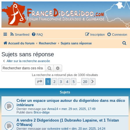
France Didgeridoo
Didgeridoo et Guimbarde sur France Didgeridoo - retrouvez la communauté.
Smartfeed
FAQ
Inscription
Connexion
R
Accueil du forum
Rechercher
Sujets sans réponse
e
Sujets sans réponse
c
Aller sur la recherche avancée
h
Rechercher
Recherche avancée
e
La recherche a retourné plus de 1000 résultats
r
Page
1
sur
20
1
2
3
4
5
20
Suivant
…
c
h
Sujets
e
Créer un espace unique autour du didgeridoo dans ma déco
intérieure
r
Dernier message par
Anna14
«
mer. 29 oct. 2025, 17:49
Publié dans
Brico-didge
A vendre 2 Didgeridoos (1 Dubravko Lapaine, et 1 Tristan
O'Meara)
Dernier message par
sylvestre soleil
«
dim. 20 avr. 2025, 14:24