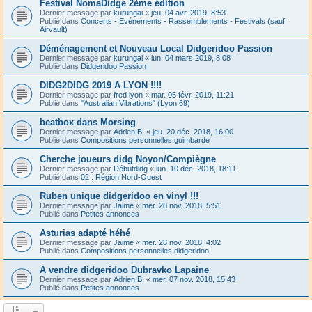
Festival NomaDidge 2ème édition
Dernier message par
kurungai
«
jeu. 04 avr. 2019, 8:53
Publié dans
Concerts - Evénements - Rassemblements - Festivals (sauf
Airvault)
Déménagement et Nouveau Local Didgeridoo Passion
Dernier message par
kurungai
«
lun. 04 mars 2019, 8:08
Publié dans
Didgeridoo Passion
DIDG2DIDG 2019 A LYON !!!!
Dernier message par
fred lyon
«
mar. 05 févr. 2019, 11:21
Publié dans
"Australian Vibrations" (Lyon 69)
beatbox dans Morsing
Dernier message par
Adrien B.
«
jeu. 20 déc. 2018, 16:00
Publié dans
Compositions personnelles guimbarde
Cherche joueurs didg Noyon/Compiègne
Dernier message par
Débutdidg
«
lun. 10 déc. 2018, 18:11
Publié dans
02 : Région Nord-Ouest
Ruben unique didgeridoo en vinyl !!!
Dernier message par
Jaime
«
mer. 28 nov. 2018, 5:51
Publié dans
Petites annonces
Asturias adapté héhé
Dernier message par
Jaime
«
mer. 28 nov. 2018, 4:02
Publié dans
Compositions personnelles didgeridoo
A vendre didgeridoo Dubravko Lapaine
Dernier message par
Adrien B.
«
mer. 07 nov. 2018, 15:43
Publié dans
Petites annonces