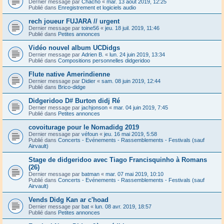
Dernier message par
Chacho
«
mar. 13 août 2019, 12:25
Publié dans
Enregistrement et logiciels audio
rech joueur FUJARA // urgent
Dernier message par
toine56
«
jeu. 18 juil. 2019, 11:46
Publié dans
Petites annonces
Vidéo nouvel album UCDidgs
Dernier message par
Adrien B.
«
lun. 24 juin 2019, 13:34
Publié dans
Compositions personnelles didgeridoo
Flute native Amerindienne
Dernier message par
Didier
«
sam. 08 juin 2019, 12:44
Publié dans
Brico-didge
Didgeridoo D# Burton didj Ré
Dernier message par
jachjonson
«
mar. 04 juin 2019, 7:45
Publié dans
Petites annonces
covoiturage pour le Nomadidg 2019
Dernier message par
véfoun
«
jeu. 16 mai 2019, 5:58
Publié dans
Concerts - Evénements - Rassemblements - Festivals (sauf
Airvault)
Stage de didgeridoo avec Tiago Francisquinho à Romans
(26)
Dernier message par
batman
«
mar. 07 mai 2019, 10:10
Publié dans
Concerts - Evénements - Rassemblements - Festivals (sauf
Airvault)
Vends Didg Kan ar c'hoad
Dernier message par
bat
«
lun. 08 avr. 2019, 18:57
Publié dans
Petites annonces