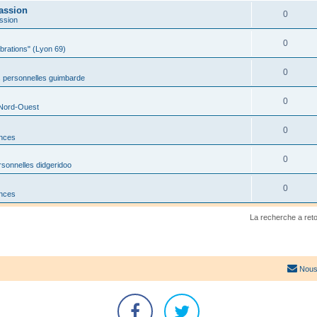
assion
0
ssion
0
ibrations" (Lyon 69)
0
 personnelles guimbarde
0
 Nord-Ouest
0
onces
0
sonnelles didgeridoo
0
onces
La recherche a ret
Nous