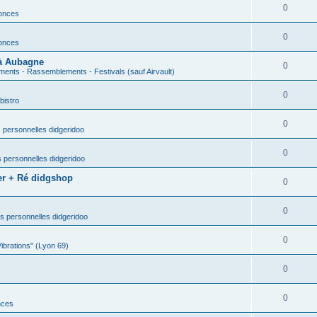
0
nonces
0
nonces
 à Aubagne
0
ents - Rassemblements - Festivals (sauf Airvault)
0
bistro
0
 personnelles didgeridoo
0
 personnelles didgeridoo
er + Ré didgshop
0
0
s personnelles didgeridoo
0
Vibrations" (Lyon 69)
0
0
nces