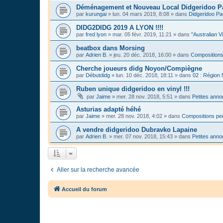
Déménagement et Nouveau Local Didgeridoo P
par
kurungai
»
lun. 04 mars 2019, 8:08
» dans
Didgeridoo Pa
DIDG2DIDG 2019 A LYON !!!!
par
fred lyon
»
mar. 05 févr. 2019, 11:21
» dans
"Australian V
beatbox dans Morsing
par
Adrien B.
»
jeu. 20 déc. 2018, 16:00
» dans
Compositions
Cherche joueurs didg Noyon/Compiègne
par
Débutdidg
»
lun. 10 déc. 2018, 18:11
» dans
02 : Région
Ruben unique didgeridoo en vinyl !!!
par
Jaime
»
mer. 28 nov. 2018, 5:51
» dans
Petites ann
Asturias adapté héhé
par
Jaime
»
mer. 28 nov. 2018, 4:02
» dans
Compositions per
A vendre didgeridoo Dubravko Lapaine
par
Adrien B.
»
mer. 07 nov. 2018, 15:43
» dans
Petites ann
Aller sur la recherche avancée
Accueil du forum