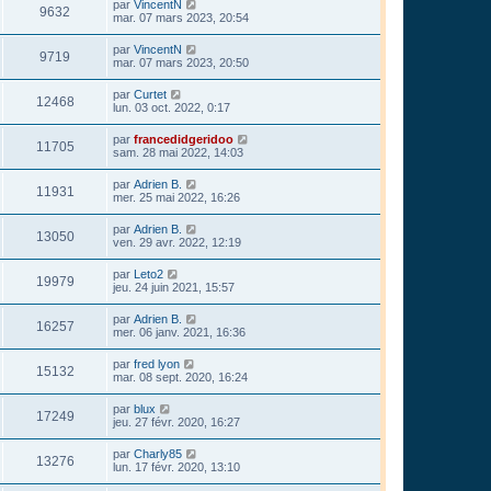
par
VincentN
9632
mar. 07 mars 2023, 20:54
par
VincentN
9719
mar. 07 mars 2023, 20:50
par
Curtet
12468
lun. 03 oct. 2022, 0:17
par
francedidgeridoo
11705
sam. 28 mai 2022, 14:03
par
Adrien B.
11931
mer. 25 mai 2022, 16:26
par
Adrien B.
13050
ven. 29 avr. 2022, 12:19
par
Leto2
19979
jeu. 24 juin 2021, 15:57
par
Adrien B.
16257
mer. 06 janv. 2021, 16:36
par
fred lyon
15132
mar. 08 sept. 2020, 16:24
par
blux
17249
jeu. 27 févr. 2020, 16:27
par
Charly85
13276
lun. 17 févr. 2020, 13:10