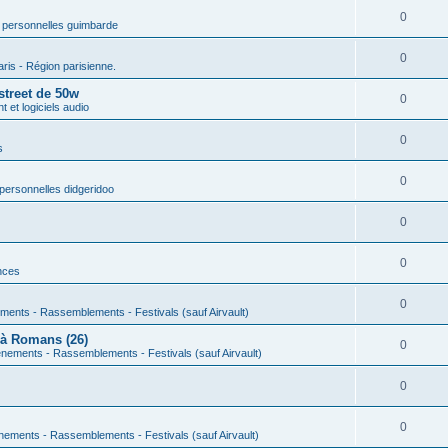
0
 personnelles guimbarde
0
aris - Région parisienne.
street de 50w
0
 et logiciels audio
0
s
0
personnelles didgeridoo
0
0
nces
0
ments - Rassemblements - Festivals (sauf Airvault)
 à Romans (26)
0
nements - Rassemblements - Festivals (sauf Airvault)
0
0
nements - Rassemblements - Festivals (sauf Airvault)