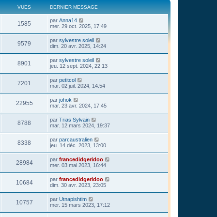
VUES
DERNIER MESSAGE
par
Anna14
1585
mer. 29 oct. 2025, 17:49
par
sylvestre soleil
9579
dim. 20 avr. 2025, 14:24
par
sylvestre soleil
8901
jeu. 12 sept. 2024, 22:13
par
petitcol
7201
mar. 02 juil. 2024, 14:54
par
johok
22955
mar. 23 avr. 2024, 17:45
par
Trias Sylvain
8788
mar. 12 mars 2024, 19:37
par
parcaustralien
8338
jeu. 14 déc. 2023, 13:00
par
francedidgeridoo
28984
mer. 03 mai 2023, 16:44
par
francedidgeridoo
10684
dim. 30 avr. 2023, 23:05
par
Utnapishtim
10757
mer. 15 mars 2023, 17:12