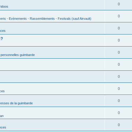
0
ridoos
0
erts - Evénements - Rassemblements - Festivals (sauf Airvault)
0
nces
z?
0
0
 personnelles guimbarde
0
0
0
nces
0
esses de la guimbarde
0
man
0
nces