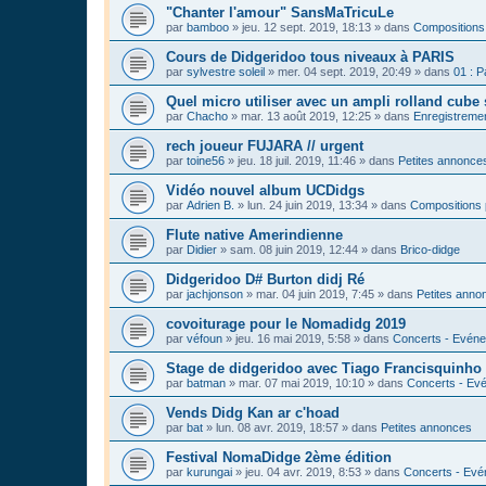
"Chanter l'amour" SansMaTricuLe
par
bamboo
»
jeu. 12 sept. 2019, 18:13
» dans
Compositions
Cours de Didgeridoo tous niveaux à PARIS
par
sylvestre soleil
»
mer. 04 sept. 2019, 20:49
» dans
01 : P
Quel micro utiliser avec un ampli rolland cube 
par
Chacho
»
mar. 13 août 2019, 12:25
» dans
Enregistrement
rech joueur FUJARA // urgent
par
toine56
»
jeu. 18 juil. 2019, 11:46
» dans
Petites annonce
Vidéo nouvel album UCDidgs
par
Adrien B.
»
lun. 24 juin 2019, 13:34
» dans
Compositions 
Flute native Amerindienne
par
Didier
»
sam. 08 juin 2019, 12:44
» dans
Brico-didge
Didgeridoo D# Burton didj Ré
par
jachjonson
»
mar. 04 juin 2019, 7:45
» dans
Petites anno
covoiturage pour le Nomadidg 2019
par
véfoun
»
jeu. 16 mai 2019, 5:58
» dans
Concerts - Evéne
Stage de didgeridoo avec Tiago Francisquinho
par
batman
»
mar. 07 mai 2019, 10:10
» dans
Concerts - Evé
Vends Didg Kan ar c'hoad
par
bat
»
lun. 08 avr. 2019, 18:57
» dans
Petites annonces
Festival NomaDidge 2ème édition
par
kurungai
»
jeu. 04 avr. 2019, 8:53
» dans
Concerts - Evé