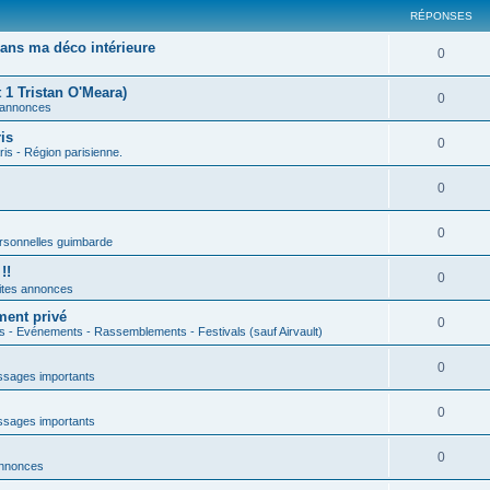
RÉPONSES
ans ma déco intérieure
0
 1 Tristan O'Meara)
0
 annonces
is
0
ris - Région parisienne.
0
0
rsonnelles guimbarde
!!
0
ites annonces
ment privé
0
s - Evénements - Rassemblements - Festivals (sauf Airvault)
0
sages importants
0
sages importants
0
annonces