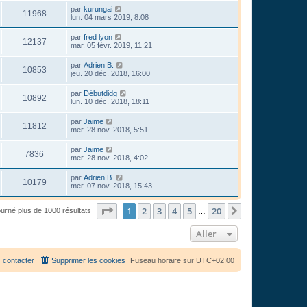
par
kurungai
11968
lun. 04 mars 2019, 8:08
par
fred lyon
12137
mar. 05 févr. 2019, 11:21
par
Adrien B.
10853
jeu. 20 déc. 2018, 16:00
par
Débutdidg
10892
lun. 10 déc. 2018, 18:11
par
Jaime
11812
mer. 28 nov. 2018, 5:51
par
Jaime
7836
mer. 28 nov. 2018, 4:02
par
Adrien B.
10179
mer. 07 nov. 2018, 15:43
Page
1
sur
20
1
2
3
4
5
20
Suivant
ourné plus de 1000 résultats
…
Aller
 contacter
Supprimer les cookies
Fuseau horaire sur
UTC+02:00