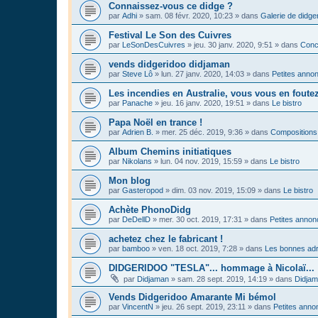
Connaissez-vous ce didge ?
par
Adhi
»
sam. 08 févr. 2020, 10:23
» dans
Galerie de didge
Festival Le Son des Cuivres
par
LeSonDesCuivres
»
jeu. 30 janv. 2020, 9:51
» dans
Conc
vends didgeridoo didjaman
par
Steve Lô
»
lun. 27 janv. 2020, 14:03
» dans
Petites anno
Les incendies en Australie, vous vous en foute
par
Panache
»
jeu. 16 janv. 2020, 19:51
» dans
Le bistro
Papa Noël en trance !
par
Adrien B.
»
mer. 25 déc. 2019, 9:36
» dans
Compositions
Album Chemins initiatiques
par
Nikolans
»
lun. 04 nov. 2019, 15:59
» dans
Le bistro
Mon blog
par
Gasteropod
»
dim. 03 nov. 2019, 15:09
» dans
Le bistro
Achète PhonoDidg
par
DeDellD
»
mer. 30 oct. 2019, 17:31
» dans
Petites anno
achetez chez le fabricant !
par
bamboo
»
ven. 18 oct. 2019, 7:28
» dans
Les bonnes adr
DIDGERIDOO "TESLA"... hommage à Nicolaï...
par
Didjaman
»
sam. 28 sept. 2019, 14:19
» dans
Didja
Vends Didgeridoo Amarante Mi bémol
par
VincentN
»
jeu. 26 sept. 2019, 23:11
» dans
Petites anno