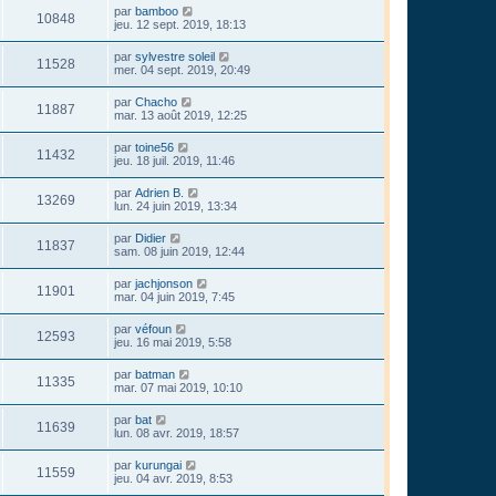
par
bamboo
10848
jeu. 12 sept. 2019, 18:13
par
sylvestre soleil
11528
mer. 04 sept. 2019, 20:49
par
Chacho
11887
mar. 13 août 2019, 12:25
par
toine56
11432
jeu. 18 juil. 2019, 11:46
par
Adrien B.
13269
lun. 24 juin 2019, 13:34
par
Didier
11837
sam. 08 juin 2019, 12:44
par
jachjonson
11901
mar. 04 juin 2019, 7:45
par
véfoun
12593
jeu. 16 mai 2019, 5:58
par
batman
11335
mar. 07 mai 2019, 10:10
par
bat
11639
lun. 08 avr. 2019, 18:57
par
kurungai
11559
jeu. 04 avr. 2019, 8:53