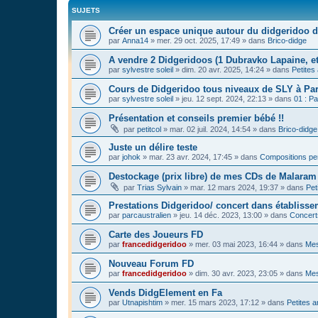
SUJETS
Créer un espace unique autour du didgeridoo d
par
Anna14
»
mer. 29 oct. 2025, 17:49
» dans
Brico-didge
A vendre 2 Didgeridoos (1 Dubravko Lapaine, et
par
sylvestre soleil
»
dim. 20 avr. 2025, 14:24
» dans
Petites
Cours de Didgeridoo tous niveaux de SLY à Par
par
sylvestre soleil
»
jeu. 12 sept. 2024, 22:13
» dans
01 : Pa
Présentation et conseils premier bébé !!
par
petitcol
»
mar. 02 juil. 2024, 14:54
» dans
Brico-didge
Juste un délire teste
par
johok
»
mar. 23 avr. 2024, 17:45
» dans
Compositions pe
Destockage (prix libre) de mes CDs de Malaram 
par
Trias Sylvain
»
mar. 12 mars 2024, 19:37
» dans
Pet
Prestations Didgeridoo/ concert dans établisse
par
parcaustralien
»
jeu. 14 déc. 2023, 13:00
» dans
Concert
Carte des Joueurs FD
par
francedidgeridoo
»
mer. 03 mai 2023, 16:44
» dans
Mes
Nouveau Forum FD
par
francedidgeridoo
»
dim. 30 avr. 2023, 23:05
» dans
Mes
Vends DidgElement en Fa
par
Utnapishtim
»
mer. 15 mars 2023, 17:12
» dans
Petites 