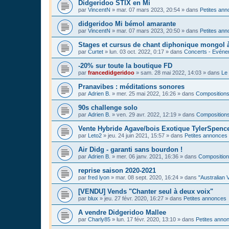
Didgeridoo STIX en Mi
par
VincentN
»
mar. 07 mars 2023, 20:54
» dans
Petites an
didgeridoo Mi bémol amarante
par
VincentN
»
mar. 07 mars 2023, 20:50
» dans
Petites an
Stages et cursus de chant diphonique mongol
par
Curtet
»
lun. 03 oct. 2022, 0:17
» dans
Concerts - Evénem
-20% sur toute la boutique FD
par
francedidgeridoo
»
sam. 28 mai 2022, 14:03
» dans
Le 
Pranavibes : méditations sonores
par
Adrien B.
»
mer. 25 mai 2022, 16:26
» dans
Compositions
90s challenge solo
par
Adrien B.
»
ven. 29 avr. 2022, 12:19
» dans
Compositions
Vente Hybride Agave/bois Exotique TylerSpenc
par
Leto2
»
jeu. 24 juin 2021, 15:57
» dans
Petites annonces
Air Didg - garanti sans bourdon !
par
Adrien B.
»
mer. 06 janv. 2021, 16:36
» dans
Composition
reprise saison 2020-2021
par
fred lyon
»
mar. 08 sept. 2020, 16:24
» dans
"Australian 
[VENDU] Vends "Chanter seul à deux voix"
par
blux
»
jeu. 27 févr. 2020, 16:27
» dans
Petites annonces
A vendre Didgeridoo Mallee
par
Charly85
»
lun. 17 févr. 2020, 13:10
» dans
Petites anno