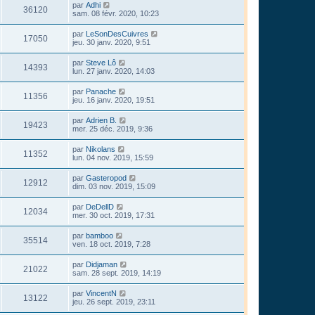
par
Adhi
36120
sam. 08 févr. 2020, 10:23
par
LeSonDesCuivres
17050
jeu. 30 janv. 2020, 9:51
par
Steve Lô
14393
lun. 27 janv. 2020, 14:03
par
Panache
11356
jeu. 16 janv. 2020, 19:51
par
Adrien B.
19423
mer. 25 déc. 2019, 9:36
par
Nikolans
11352
lun. 04 nov. 2019, 15:59
par
Gasteropod
12912
dim. 03 nov. 2019, 15:09
par
DeDellD
12034
mer. 30 oct. 2019, 17:31
par
bamboo
35514
ven. 18 oct. 2019, 7:28
par
Didjaman
21022
sam. 28 sept. 2019, 14:19
par
VincentN
13122
jeu. 26 sept. 2019, 23:11