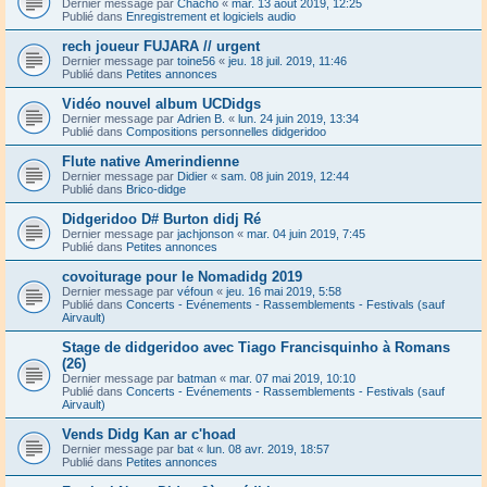
Dernier message par
Chacho
«
mar. 13 août 2019, 12:25
Publié dans
Enregistrement et logiciels audio
rech joueur FUJARA // urgent
Dernier message par
toine56
«
jeu. 18 juil. 2019, 11:46
Publié dans
Petites annonces
Vidéo nouvel album UCDidgs
Dernier message par
Adrien B.
«
lun. 24 juin 2019, 13:34
Publié dans
Compositions personnelles didgeridoo
Flute native Amerindienne
Dernier message par
Didier
«
sam. 08 juin 2019, 12:44
Publié dans
Brico-didge
Didgeridoo D# Burton didj Ré
Dernier message par
jachjonson
«
mar. 04 juin 2019, 7:45
Publié dans
Petites annonces
covoiturage pour le Nomadidg 2019
Dernier message par
véfoun
«
jeu. 16 mai 2019, 5:58
Publié dans
Concerts - Evénements - Rassemblements - Festivals (sauf
Airvault)
Stage de didgeridoo avec Tiago Francisquinho à Romans
(26)
Dernier message par
batman
«
mar. 07 mai 2019, 10:10
Publié dans
Concerts - Evénements - Rassemblements - Festivals (sauf
Airvault)
Vends Didg Kan ar c'hoad
Dernier message par
bat
«
lun. 08 avr. 2019, 18:57
Publié dans
Petites annonces