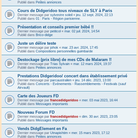
Publié dans
Petites annonces
Cours de Didgeridoo tous niveaux de SLY à Paris
Dernier message par
sylvestre soleil
«
jeu. 12 sept. 2024, 22:13
Publié dans
01 : Paris - Région parisienne.
Présentation et conseils premier bébé !!
Dernier message par
petitcol
«
mar. 02 juil. 2024, 14:54
Publié dans
Brico-didge
Juste un délire teste
Dernier message par
johok
«
mar. 23 avr. 2024, 17:45
Publié dans
Compositions personnelles guimbarde
Destockage (prix libre) de mes CDs de Malaram !!
Dernier message par
Trias Sylvain
«
mar. 12 mars 2024, 19:37
Publié dans
Petites annonces
Prestations Didgeridoo/ concert dans établissement privé
Dernier message par
parcaustralien
«
jeu. 14 déc. 2023, 13:00
Publié dans
Concerts - Evénements - Rassemblements - Festivals (sauf
Airvault)
Carte des Joueurs FD
Dernier message par
francedidgeridoo
«
mer. 03 mai 2023, 16:44
Publié dans
Messages importants
Nouveau Forum FD
Dernier message par
francedidgeridoo
«
dim. 30 avr. 2023, 23:05
Publié dans
Messages importants
Vends DidgElement en Fa
Dernier message par
Utnapishtim
«
mer. 15 mars 2023, 17:12
Publié dans
Petites annonces