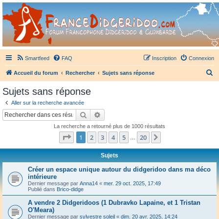
France Didgeridoo
Didgeridoo et Guimbarde sur France Didgeridoo - retrouvez la communauté.
Smartfeed
FAQ
Inscription
Connexion
R
Accueil du forum
Rechercher
Sujets sans réponse
e
Sujets sans réponse
c
Aller sur la recherche avancée
h
Rechercher
Recherche avancée
e
La recherche a retourné plus de 1000 résultats
r
Page
1
sur
20
1
2
3
4
5
20
Suivant
…
c
h
Sujets
e
Créer un espace unique autour du didgeridoo dans ma déco
intérieure
r
Dernier message par
Anna14
«
mer. 29 oct. 2025, 17:49
Publié dans
Brico-didge
A vendre 2 Didgeridoos (1 Dubravko Lapaine, et 1 Tristan
O'Meara)
Dernier message par
sylvestre soleil
«
dim. 20 avr. 2025, 14:24