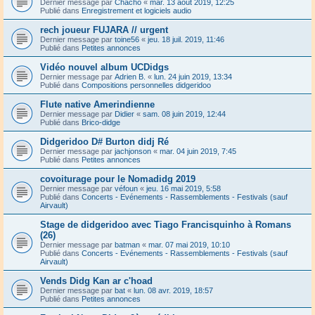
Dernier message par
Chacho
«
mar. 13 août 2019, 12:25
Publié dans
Enregistrement et logiciels audio
rech joueur FUJARA // urgent
Dernier message par
toine56
«
jeu. 18 juil. 2019, 11:46
Publié dans
Petites annonces
Vidéo nouvel album UCDidgs
Dernier message par
Adrien B.
«
lun. 24 juin 2019, 13:34
Publié dans
Compositions personnelles didgeridoo
Flute native Amerindienne
Dernier message par
Didier
«
sam. 08 juin 2019, 12:44
Publié dans
Brico-didge
Didgeridoo D# Burton didj Ré
Dernier message par
jachjonson
«
mar. 04 juin 2019, 7:45
Publié dans
Petites annonces
covoiturage pour le Nomadidg 2019
Dernier message par
véfoun
«
jeu. 16 mai 2019, 5:58
Publié dans
Concerts - Evénements - Rassemblements - Festivals (sauf
Airvault)
Stage de didgeridoo avec Tiago Francisquinho à Romans
(26)
Dernier message par
batman
«
mar. 07 mai 2019, 10:10
Publié dans
Concerts - Evénements - Rassemblements - Festivals (sauf
Airvault)
Vends Didg Kan ar c'hoad
Dernier message par
bat
«
lun. 08 avr. 2019, 18:57
Publié dans
Petites annonces