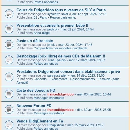
Publié dans
Petites annonces
Cours de Didgeridoo tous niveaux de SLY à Paris
Dernier message par
sylvestre soleil
«
jeu. 12 sept. 2024, 22:13
Publié dans
01 : Paris - Région parisienne.
Présentation et conseils premier bébé !!
Dernier message par
petitcol
«
mar. 02 juil. 2024, 14:54
Publié dans
Brico-didge
Juste un délire teste
Dernier message par
johok
«
mar. 23 avr. 2024, 17:45
Publié dans
Compositions personnelles guimbarde
Destockage (prix libre) de mes CDs de Malaram !!
Dernier message par
Trias Sylvain
«
mar. 12 mars 2024, 19:37
Publié dans
Petites annonces
Prestations Didgeridoo/ concert dans établissement privé
Dernier message par
parcaustralien
«
jeu. 14 déc. 2023, 13:00
Publié dans
Concerts - Evénements - Rassemblements - Festivals (sauf
Airvault)
Carte des Joueurs FD
Dernier message par
francedidgeridoo
«
mer. 03 mai 2023, 16:44
Publié dans
Messages importants
Nouveau Forum FD
Dernier message par
francedidgeridoo
«
dim. 30 avr. 2023, 23:05
Publié dans
Messages importants
Vends DidgElement en Fa
Dernier message par
Utnapishtim
«
mer. 15 mars 2023, 17:12
Publié dans
Petites annonces