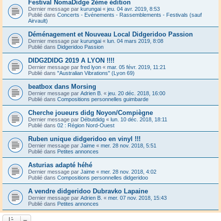
Festival NomaDidge 2ème édition
Dernier message par
kurungai
«
jeu. 04 avr. 2019, 8:53
Publié dans
Concerts - Evénements - Rassemblements - Festivals (sauf
Airvault)
Déménagement et Nouveau Local Didgeridoo Passion
Dernier message par
kurungai
«
lun. 04 mars 2019, 8:08
Publié dans
Didgeridoo Passion
DIDG2DIDG 2019 A LYON !!!!
Dernier message par
fred lyon
«
mar. 05 févr. 2019, 11:21
Publié dans
"Australian Vibrations" (Lyon 69)
beatbox dans Morsing
Dernier message par
Adrien B.
«
jeu. 20 déc. 2018, 16:00
Publié dans
Compositions personnelles guimbarde
Cherche joueurs didg Noyon/Compiègne
Dernier message par
Débutdidg
«
lun. 10 déc. 2018, 18:11
Publié dans
02 : Région Nord-Ouest
Ruben unique didgeridoo en vinyl !!!
Dernier message par
Jaime
«
mer. 28 nov. 2018, 5:51
Publié dans
Petites annonces
Asturias adapté héhé
Dernier message par
Jaime
«
mer. 28 nov. 2018, 4:02
Publié dans
Compositions personnelles didgeridoo
A vendre didgeridoo Dubravko Lapaine
Dernier message par
Adrien B.
«
mer. 07 nov. 2018, 15:43
Publié dans
Petites annonces