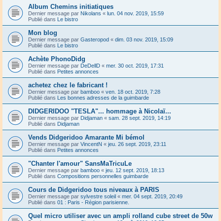
Album Chemins initiatiques
Dernier message par
Nikolans
«
lun. 04 nov. 2019, 15:59
Publié dans
Le bistro
Mon blog
Dernier message par
Gasteropod
«
dim. 03 nov. 2019, 15:09
Publié dans
Le bistro
Achète PhonoDidg
Dernier message par
DeDellD
«
mer. 30 oct. 2019, 17:31
Publié dans
Petites annonces
achetez chez le fabricant !
Dernier message par
bamboo
«
ven. 18 oct. 2019, 7:28
Publié dans
Les bonnes adresses de la guimbarde
DIDGERIDOO "TESLA"... hommage à Nicolaï...
Dernier message par
Didjaman
«
sam. 28 sept. 2019, 14:19
Publié dans
Didjaman
Vends Didgeridoo Amarante Mi bémol
Dernier message par
VincentN
«
jeu. 26 sept. 2019, 23:11
Publié dans
Petites annonces
"Chanter l'amour" SansMaTricuLe
Dernier message par
bamboo
«
jeu. 12 sept. 2019, 18:13
Publié dans
Compositions personnelles guimbarde
Cours de Didgeridoo tous niveaux à PARIS
Dernier message par
sylvestre soleil
«
mer. 04 sept. 2019, 20:49
Publié dans
01 : Paris - Région parisienne.
Quel micro utiliser avec un ampli rolland cube street de 50w