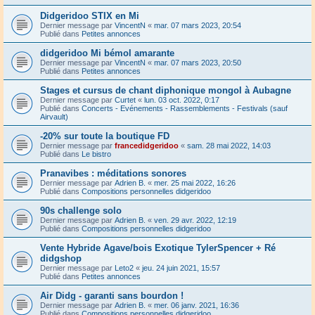
Didgeridoo STIX en Mi
Dernier message par
VincentN
«
mar. 07 mars 2023, 20:54
Publié dans
Petites annonces
didgeridoo Mi bémol amarante
Dernier message par
VincentN
«
mar. 07 mars 2023, 20:50
Publié dans
Petites annonces
Stages et cursus de chant diphonique mongol à Aubagne
Dernier message par
Curtet
«
lun. 03 oct. 2022, 0:17
Publié dans
Concerts - Evénements - Rassemblements - Festivals (sauf
Airvault)
-20% sur toute la boutique FD
Dernier message par
francedidgeridoo
«
sam. 28 mai 2022, 14:03
Publié dans
Le bistro
Pranavibes : méditations sonores
Dernier message par
Adrien B.
«
mer. 25 mai 2022, 16:26
Publié dans
Compositions personnelles didgeridoo
90s challenge solo
Dernier message par
Adrien B.
«
ven. 29 avr. 2022, 12:19
Publié dans
Compositions personnelles didgeridoo
Vente Hybride Agave/bois Exotique TylerSpencer + Ré
didgshop
Dernier message par
Leto2
«
jeu. 24 juin 2021, 15:57
Publié dans
Petites annonces
Air Didg - garanti sans bourdon !
Dernier message par
Adrien B.
«
mer. 06 janv. 2021, 16:36
Publié dans
Compositions personnelles didgeridoo