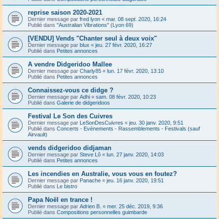
reprise saison 2020-2021
Dernier message par
fred lyon
«
mar. 08 sept. 2020, 16:24
Publié dans
"Australian Vibrations" (Lyon 69)
[VENDU] Vends "Chanter seul à deux voix"
Dernier message par
blux
«
jeu. 27 févr. 2020, 16:27
Publié dans
Petites annonces
A vendre Didgeridoo Mallee
Dernier message par
Charly85
«
lun. 17 févr. 2020, 13:10
Publié dans
Petites annonces
Connaissez-vous ce didge ?
Dernier message par
Adhi
«
sam. 08 févr. 2020, 10:23
Publié dans
Galerie de didgeridoos
Festival Le Son des Cuivres
Dernier message par
LeSonDesCuivres
«
jeu. 30 janv. 2020, 9:51
Publié dans
Concerts - Evénements - Rassemblements - Festivals (sauf
Airvault)
vends didgeridoo didjaman
Dernier message par
Steve Lô
«
lun. 27 janv. 2020, 14:03
Publié dans
Petites annonces
Les incendies en Australie, vous vous en foutez?
Dernier message par
Panache
«
jeu. 16 janv. 2020, 19:51
Publié dans
Le bistro
Papa Noël en trance !
Dernier message par
Adrien B.
«
mer. 25 déc. 2019, 9:36
Publié dans
Compositions personnelles guimbarde