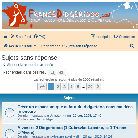
France Didgeridoo
Didgeridoo et Guimbarde sur France Didgeridoo - retrouvez la communauté.
Smartfeed
FAQ
Inscription
Connexion
R
Accueil du forum
Rechercher
Sujets sans réponse
e
Sujets sans réponse
c
Aller sur la recherche avancée
h
Rechercher
Recherche avancée
e
La recherche a retourné plus de 1000 résultats
r
Page
1
sur
20
1
2
3
4
5
20
Suivant
…
c
h
Sujets
e
Créer un espace unique autour du didgeridoo dans ma déco
intérieure
r
Dernier message par
Anna14
«
mer. 29 oct. 2025, 17:49
Publié dans
Brico-didge
A vendre 2 Didgeridoos (1 Dubravko Lapaine, et 1 Tristan
O'Meara)
Dernier message par
sylvestre soleil
«
dim. 20 avr. 2025, 14:24