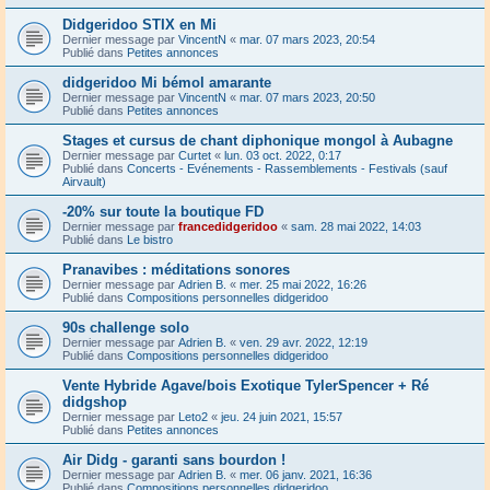
Didgeridoo STIX en Mi
Dernier message par
VincentN
«
mar. 07 mars 2023, 20:54
Publié dans
Petites annonces
didgeridoo Mi bémol amarante
Dernier message par
VincentN
«
mar. 07 mars 2023, 20:50
Publié dans
Petites annonces
Stages et cursus de chant diphonique mongol à Aubagne
Dernier message par
Curtet
«
lun. 03 oct. 2022, 0:17
Publié dans
Concerts - Evénements - Rassemblements - Festivals (sauf
Airvault)
-20% sur toute la boutique FD
Dernier message par
francedidgeridoo
«
sam. 28 mai 2022, 14:03
Publié dans
Le bistro
Pranavibes : méditations sonores
Dernier message par
Adrien B.
«
mer. 25 mai 2022, 16:26
Publié dans
Compositions personnelles didgeridoo
90s challenge solo
Dernier message par
Adrien B.
«
ven. 29 avr. 2022, 12:19
Publié dans
Compositions personnelles didgeridoo
Vente Hybride Agave/bois Exotique TylerSpencer + Ré
didgshop
Dernier message par
Leto2
«
jeu. 24 juin 2021, 15:57
Publié dans
Petites annonces
Air Didg - garanti sans bourdon !
Dernier message par
Adrien B.
«
mer. 06 janv. 2021, 16:36
Publié dans
Compositions personnelles didgeridoo