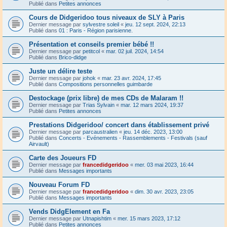
Publié dans
Petites annonces
Cours de Didgeridoo tous niveaux de SLY à Paris
Dernier message par
sylvestre soleil
«
jeu. 12 sept. 2024, 22:13
Publié dans
01 : Paris - Région parisienne.
Présentation et conseils premier bébé !!
Dernier message par
petitcol
«
mar. 02 juil. 2024, 14:54
Publié dans
Brico-didge
Juste un délire teste
Dernier message par
johok
«
mar. 23 avr. 2024, 17:45
Publié dans
Compositions personnelles guimbarde
Destockage (prix libre) de mes CDs de Malaram !!
Dernier message par
Trias Sylvain
«
mar. 12 mars 2024, 19:37
Publié dans
Petites annonces
Prestations Didgeridoo/ concert dans établissement privé
Dernier message par
parcaustralien
«
jeu. 14 déc. 2023, 13:00
Publié dans
Concerts - Evénements - Rassemblements - Festivals (sauf
Airvault)
Carte des Joueurs FD
Dernier message par
francedidgeridoo
«
mer. 03 mai 2023, 16:44
Publié dans
Messages importants
Nouveau Forum FD
Dernier message par
francedidgeridoo
«
dim. 30 avr. 2023, 23:05
Publié dans
Messages importants
Vends DidgElement en Fa
Dernier message par
Utnapishtim
«
mer. 15 mars 2023, 17:12
Publié dans
Petites annonces