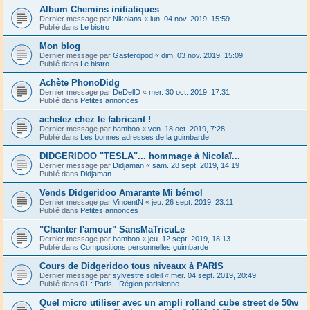
Album Chemins initiatiques
Dernier message par
Nikolans
«
lun. 04 nov. 2019, 15:59
Publié dans
Le bistro
Mon blog
Dernier message par
Gasteropod
«
dim. 03 nov. 2019, 15:09
Publié dans
Le bistro
Achète PhonoDidg
Dernier message par
DeDellD
«
mer. 30 oct. 2019, 17:31
Publié dans
Petites annonces
achetez chez le fabricant !
Dernier message par
bamboo
«
ven. 18 oct. 2019, 7:28
Publié dans
Les bonnes adresses de la guimbarde
DIDGERIDOO "TESLA"... hommage à Nicolaï...
Dernier message par
Didjaman
«
sam. 28 sept. 2019, 14:19
Publié dans
Didjaman
Vends Didgeridoo Amarante Mi bémol
Dernier message par
VincentN
«
jeu. 26 sept. 2019, 23:11
Publié dans
Petites annonces
"Chanter l'amour" SansMaTricuLe
Dernier message par
bamboo
«
jeu. 12 sept. 2019, 18:13
Publié dans
Compositions personnelles guimbarde
Cours de Didgeridoo tous niveaux à PARIS
Dernier message par
sylvestre soleil
«
mer. 04 sept. 2019, 20:49
Publié dans
01 : Paris - Région parisienne.
Quel micro utiliser avec un ampli rolland cube street de 50w