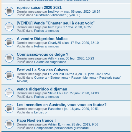
reprise saison 2020-2021
Dernier message par
fred lyon
«
mar. 08 sept. 2020, 16:24
Publié dans
"Australian Vibrations" (Lyon 69)
[VENDU] Vends "Chanter seul à deux voix"
Dernier message par
blux
«
jeu. 27 févr. 2020, 16:27
Publié dans
Petites annonces
A vendre Didgeridoo Mallee
Dernier message par
Charly85
«
lun. 17 févr. 2020, 13:10
Publié dans
Petites annonces
Connaissez-vous ce didge ?
Dernier message par
Adhi
«
sam. 08 févr. 2020, 10:23
Publié dans
Galerie de didgeridoos
Festival Le Son des Cuivres
Dernier message par
LeSonDesCuivres
«
jeu. 30 janv. 2020, 9:51
Publié dans
Concerts - Evénements - Rassemblements - Festivals (sauf
Airvault)
vends didgeridoo didjaman
Dernier message par
Steve Lô
«
lun. 27 janv. 2020, 14:03
Publié dans
Petites annonces
Les incendies en Australie, vous vous en foutez?
Dernier message par
Panache
«
jeu. 16 janv. 2020, 19:51
Publié dans
Le bistro
Papa Noël en trance !
Dernier message par
Adrien B.
«
mer. 25 déc. 2019, 9:36
Publié dans
Compositions personnelles guimbarde