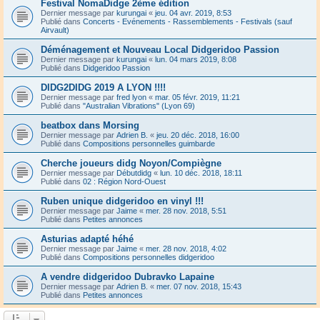
Festival NomaDidge 2ème édition
Dernier message par
kurungai
«
jeu. 04 avr. 2019, 8:53
Publié dans
Concerts - Evénements - Rassemblements - Festivals (sauf
Airvault)
Déménagement et Nouveau Local Didgeridoo Passion
Dernier message par
kurungai
«
lun. 04 mars 2019, 8:08
Publié dans
Didgeridoo Passion
DIDG2DIDG 2019 A LYON !!!!
Dernier message par
fred lyon
«
mar. 05 févr. 2019, 11:21
Publié dans
"Australian Vibrations" (Lyon 69)
beatbox dans Morsing
Dernier message par
Adrien B.
«
jeu. 20 déc. 2018, 16:00
Publié dans
Compositions personnelles guimbarde
Cherche joueurs didg Noyon/Compiègne
Dernier message par
Débutdidg
«
lun. 10 déc. 2018, 18:11
Publié dans
02 : Région Nord-Ouest
Ruben unique didgeridoo en vinyl !!!
Dernier message par
Jaime
«
mer. 28 nov. 2018, 5:51
Publié dans
Petites annonces
Asturias adapté héhé
Dernier message par
Jaime
«
mer. 28 nov. 2018, 4:02
Publié dans
Compositions personnelles didgeridoo
A vendre didgeridoo Dubravko Lapaine
Dernier message par
Adrien B.
«
mer. 07 nov. 2018, 15:43
Publié dans
Petites annonces