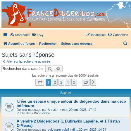
France Didgeridoo
Didgeridoo et Guimbarde sur France Didgeridoo - retrouvez la communauté.
Smartfeed
FAQ
Inscription
Connexion
R
Accueil du forum
Rechercher
Sujets sans réponse
e
Sujets sans réponse
c
Aller sur la recherche avancée
h
Rechercher
Recherche avancée
e
La recherche a retourné plus de 1000 résultats
r
Page
1
sur
20
1
2
3
4
5
20
Suivant
…
c
h
Sujets
e
Créer un espace unique autour du didgeridoo dans ma déco
intérieure
r
Dernier message par
Anna14
«
mer. 29 oct. 2025, 17:49
Publié dans
Brico-didge
A vendre 2 Didgeridoos (1 Dubravko Lapaine, et 1 Tristan
O'Meara)
Dernier message par
sylvestre soleil
«
dim. 20 avr. 2025, 14:24