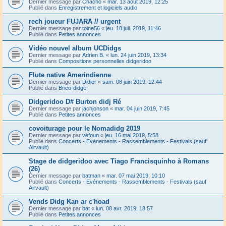
Dernier message par
Chacho
«
mar. 13 août 2019, 12:25
Publié dans
Enregistrement et logiciels audio
rech joueur FUJARA // urgent
Dernier message par
toine56
«
jeu. 18 juil. 2019, 11:46
Publié dans
Petites annonces
Vidéo nouvel album UCDidgs
Dernier message par
Adrien B.
«
lun. 24 juin 2019, 13:34
Publié dans
Compositions personnelles didgeridoo
Flute native Amerindienne
Dernier message par
Didier
«
sam. 08 juin 2019, 12:44
Publié dans
Brico-didge
Didgeridoo D# Burton didj Ré
Dernier message par
jachjonson
«
mar. 04 juin 2019, 7:45
Publié dans
Petites annonces
covoiturage pour le Nomadidg 2019
Dernier message par
véfoun
«
jeu. 16 mai 2019, 5:58
Publié dans
Concerts - Evénements - Rassemblements - Festivals (sauf
Airvault)
Stage de didgeridoo avec Tiago Francisquinho à Romans
(26)
Dernier message par
batman
«
mar. 07 mai 2019, 10:10
Publié dans
Concerts - Evénements - Rassemblements - Festivals (sauf
Airvault)
Vends Didg Kan ar c'hoad
Dernier message par
bat
«
lun. 08 avr. 2019, 18:57
Publié dans
Petites annonces