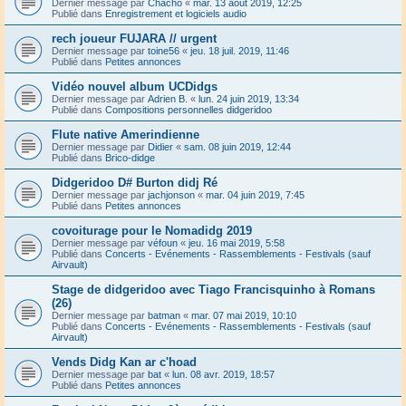
Dernier message par
Chacho
«
mar. 13 août 2019, 12:25
Publié dans
Enregistrement et logiciels audio
rech joueur FUJARA // urgent
Dernier message par
toine56
«
jeu. 18 juil. 2019, 11:46
Publié dans
Petites annonces
Vidéo nouvel album UCDidgs
Dernier message par
Adrien B.
«
lun. 24 juin 2019, 13:34
Publié dans
Compositions personnelles didgeridoo
Flute native Amerindienne
Dernier message par
Didier
«
sam. 08 juin 2019, 12:44
Publié dans
Brico-didge
Didgeridoo D# Burton didj Ré
Dernier message par
jachjonson
«
mar. 04 juin 2019, 7:45
Publié dans
Petites annonces
covoiturage pour le Nomadidg 2019
Dernier message par
véfoun
«
jeu. 16 mai 2019, 5:58
Publié dans
Concerts - Evénements - Rassemblements - Festivals (sauf
Airvault)
Stage de didgeridoo avec Tiago Francisquinho à Romans
(26)
Dernier message par
batman
«
mar. 07 mai 2019, 10:10
Publié dans
Concerts - Evénements - Rassemblements - Festivals (sauf
Airvault)
Vends Didg Kan ar c'hoad
Dernier message par
bat
«
lun. 08 avr. 2019, 18:57
Publié dans
Petites annonces