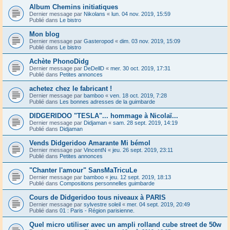
Album Chemins initiatiques
Dernier message par
Nikolans
«
lun. 04 nov. 2019, 15:59
Publié dans
Le bistro
Mon blog
Dernier message par
Gasteropod
«
dim. 03 nov. 2019, 15:09
Publié dans
Le bistro
Achète PhonoDidg
Dernier message par
DeDellD
«
mer. 30 oct. 2019, 17:31
Publié dans
Petites annonces
achetez chez le fabricant !
Dernier message par
bamboo
«
ven. 18 oct. 2019, 7:28
Publié dans
Les bonnes adresses de la guimbarde
DIDGERIDOO "TESLA"... hommage à Nicolaï...
Dernier message par
Didjaman
«
sam. 28 sept. 2019, 14:19
Publié dans
Didjaman
Vends Didgeridoo Amarante Mi bémol
Dernier message par
VincentN
«
jeu. 26 sept. 2019, 23:11
Publié dans
Petites annonces
"Chanter l'amour" SansMaTricuLe
Dernier message par
bamboo
«
jeu. 12 sept. 2019, 18:13
Publié dans
Compositions personnelles guimbarde
Cours de Didgeridoo tous niveaux à PARIS
Dernier message par
sylvestre soleil
«
mer. 04 sept. 2019, 20:49
Publié dans
01 : Paris - Région parisienne.
Quel micro utiliser avec un ampli rolland cube street de 50w