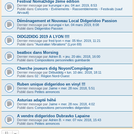
Festival NomaDidge 2ème édition
Dernier message par
kurungai
«
jeu. 04 avr. 2019, 8:53
Publié dans
Concerts - Evénements - Rassemblements - Festivals (sauf
Airvault)
Déménagement et Nouveau Local Didgeridoo Passion
Dernier message par
kurungai
«
lun. 04 mars 2019, 8:08
Publié dans
Didgeridoo Passion
DIDG2DIDG 2019 A LYON !!!!
Dernier message par
fred lyon
«
mar. 05 févr. 2019, 11:21
Publié dans
"Australian Vibrations" (Lyon 69)
beatbox dans Morsing
Dernier message par
Adrien B.
«
jeu. 20 déc. 2018, 16:00
Publié dans
Compositions personnelles guimbarde
Cherche joueurs didg Noyon/Compiègne
Dernier message par
Débutdidg
«
lun. 10 déc. 2018, 18:11
Publié dans
02 : Région Nord-Ouest
Ruben unique didgeridoo en vinyl !!!
Dernier message par
Jaime
«
mer. 28 nov. 2018, 5:51
Publié dans
Petites annonces
Asturias adapté héhé
Dernier message par
Jaime
«
mer. 28 nov. 2018, 4:02
Publié dans
Compositions personnelles didgeridoo
A vendre didgeridoo Dubravko Lapaine
Dernier message par
Adrien B.
«
mer. 07 nov. 2018, 15:43
Publié dans
Petites annonces