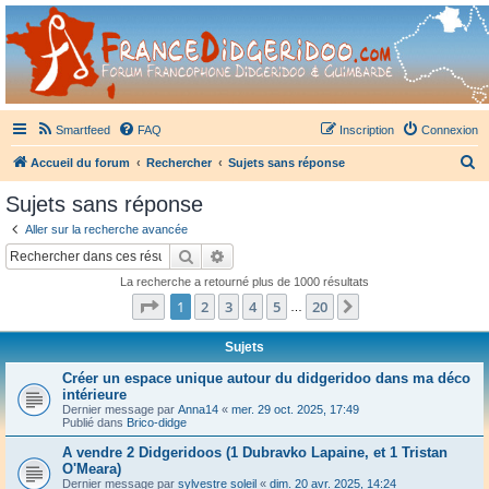
France Didgeridoo
Didgeridoo et Guimbarde sur France Didgeridoo - retrouvez la communauté.
Smartfeed
FAQ
Inscription
Connexion
R
Accueil du forum
Rechercher
Sujets sans réponse
e
Sujets sans réponse
c
Aller sur la recherche avancée
h
Rechercher
Recherche avancée
e
La recherche a retourné plus de 1000 résultats
r
Page
1
sur
20
1
2
3
4
5
20
Suivant
…
c
h
Sujets
e
Créer un espace unique autour du didgeridoo dans ma déco
intérieure
r
Dernier message par
Anna14
«
mer. 29 oct. 2025, 17:49
Publié dans
Brico-didge
A vendre 2 Didgeridoos (1 Dubravko Lapaine, et 1 Tristan
O'Meara)
Dernier message par
sylvestre soleil
«
dim. 20 avr. 2025, 14:24