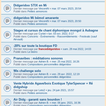
Didgeridoo STIX en Mi
Dernier message par
VincentN
«
mar. 07 mars 2023, 20:54
Publié dans
Petites annonces
didgeridoo Mi bémol amarante
Dernier message par
VincentN
«
mar. 07 mars 2023, 20:50
Publié dans
Petites annonces
Stages et cursus de chant diphonique mongol à Aubagne
Dernier message par
Curtet
«
lun. 03 oct. 2022, 0:17
Publié dans
Concerts - Evénements - Rassemblements - Festivals (sauf
Airvault)
-20% sur toute la boutique FD
Dernier message par
francedidgeridoo
«
sam. 28 mai 2022, 14:03
Publié dans
Le bistro
Pranavibes : méditations sonores
Dernier message par
Adrien B.
«
mer. 25 mai 2022, 16:26
Publié dans
Compositions personnelles didgeridoo
90s challenge solo
Dernier message par
Adrien B.
«
ven. 29 avr. 2022, 12:19
Publié dans
Compositions personnelles didgeridoo
Vente Hybride Agave/bois Exotique TylerSpencer + Ré
didgshop
Dernier message par
Leto2
«
jeu. 24 juin 2021, 15:57
Publié dans
Petites annonces
Air Didg - garanti sans bourdon !
Dernier message par
Adrien B.
«
mer. 06 janv. 2021, 16:36
Publié dans
Compositions personnelles didgeridoo