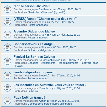
reprise saison 2020-2021
Dernier message par
fred lyon
«
mar. 08 sept. 2020, 16:24
Publié dans
"Australian Vibrations" (Lyon 69)
[VENDU] Vends "Chanter seul à deux voix"
Dernier message par
blux
«
jeu. 27 févr. 2020, 16:27
Publié dans
Petites annonces
A vendre Didgeridoo Mallee
Dernier message par
Charly85
«
lun. 17 févr. 2020, 13:10
Publié dans
Petites annonces
Connaissez-vous ce didge ?
Dernier message par
Adhi
«
sam. 08 févr. 2020, 10:23
Publié dans
Galerie de didgeridoos
Festival Le Son des Cuivres
Dernier message par
LeSonDesCuivres
«
jeu. 30 janv. 2020, 9:51
Publié dans
Concerts - Evénements - Rassemblements - Festivals (sauf
Airvault)
vends didgeridoo didjaman
Dernier message par
Steve Lô
«
lun. 27 janv. 2020, 14:03
Publié dans
Petites annonces
Les incendies en Australie, vous vous en foutez?
Dernier message par
Panache
«
jeu. 16 janv. 2020, 19:51
Publié dans
Le bistro
Papa Noël en trance !
Dernier message par
Adrien B.
«
mer. 25 déc. 2019, 9:36
Publié dans
Compositions personnelles guimbarde