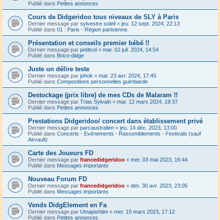
Publié dans
Petites annonces
Cours de Didgeridoo tous niveaux de SLY à Paris
Dernier message par
sylvestre soleil
«
jeu. 12 sept. 2024, 22:13
Publié dans
01 : Paris - Région parisienne.
Présentation et conseils premier bébé !!
Dernier message par
petitcol
«
mar. 02 juil. 2024, 14:54
Publié dans
Brico-didge
Juste un délire teste
Dernier message par
johok
«
mar. 23 avr. 2024, 17:45
Publié dans
Compositions personnelles guimbarde
Destockage (prix libre) de mes CDs de Malaram !!
Dernier message par
Trias Sylvain
«
mar. 12 mars 2024, 19:37
Publié dans
Petites annonces
Prestations Didgeridoo/ concert dans établissement privé
Dernier message par
parcaustralien
«
jeu. 14 déc. 2023, 13:00
Publié dans
Concerts - Evénements - Rassemblements - Festivals (sauf
Airvault)
Carte des Joueurs FD
Dernier message par
francedidgeridoo
«
mer. 03 mai 2023, 16:44
Publié dans
Messages importants
Nouveau Forum FD
Dernier message par
francedidgeridoo
«
dim. 30 avr. 2023, 23:05
Publié dans
Messages importants
Vends DidgElement en Fa
Dernier message par
Utnapishtim
«
mer. 15 mars 2023, 17:12
Publié dans
Petites annonces