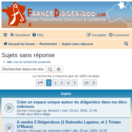
France Didgeridoo
Didgeridoo et Guimbarde sur France Didgeridoo - retrouvez la communauté.
Smartfeed
FAQ
Inscription
Connexion
R
Accueil du forum
Rechercher
Sujets sans réponse
e
Sujets sans réponse
c
Aller sur la recherche avancée
h
Rechercher
Recherche avancée
e
La recherche a retourné plus de 1000 résultats
r
Page
1
sur
20
1
2
3
4
5
20
Suivant
…
c
h
Sujets
e
Créer un espace unique autour du didgeridoo dans ma déco
intérieure
r
Dernier message par
Anna14
«
mer. 29 oct. 2025, 17:49
Publié dans
Brico-didge
A vendre 2 Didgeridoos (1 Dubravko Lapaine, et 1 Tristan
O'Meara)
Dernier message par
sylvestre soleil
«
dim. 20 avr. 2025, 14:24