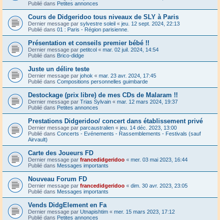
Publié dans
Petites annonces
Cours de Didgeridoo tous niveaux de SLY à Paris
Dernier message par
sylvestre soleil
«
jeu. 12 sept. 2024, 22:13
Publié dans
01 : Paris - Région parisienne.
Présentation et conseils premier bébé !!
Dernier message par
petitcol
«
mar. 02 juil. 2024, 14:54
Publié dans
Brico-didge
Juste un délire teste
Dernier message par
johok
«
mar. 23 avr. 2024, 17:45
Publié dans
Compositions personnelles guimbarde
Destockage (prix libre) de mes CDs de Malaram !!
Dernier message par
Trias Sylvain
«
mar. 12 mars 2024, 19:37
Publié dans
Petites annonces
Prestations Didgeridoo/ concert dans établissement privé
Dernier message par
parcaustralien
«
jeu. 14 déc. 2023, 13:00
Publié dans
Concerts - Evénements - Rassemblements - Festivals (sauf
Airvault)
Carte des Joueurs FD
Dernier message par
francedidgeridoo
«
mer. 03 mai 2023, 16:44
Publié dans
Messages importants
Nouveau Forum FD
Dernier message par
francedidgeridoo
«
dim. 30 avr. 2023, 23:05
Publié dans
Messages importants
Vends DidgElement en Fa
Dernier message par
Utnapishtim
«
mer. 15 mars 2023, 17:12
Publié dans
Petites annonces