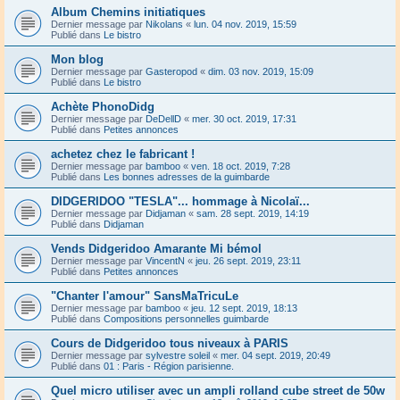
Album Chemins initiatiques
Dernier message par
Nikolans
«
lun. 04 nov. 2019, 15:59
Publié dans
Le bistro
Mon blog
Dernier message par
Gasteropod
«
dim. 03 nov. 2019, 15:09
Publié dans
Le bistro
Achète PhonoDidg
Dernier message par
DeDellD
«
mer. 30 oct. 2019, 17:31
Publié dans
Petites annonces
achetez chez le fabricant !
Dernier message par
bamboo
«
ven. 18 oct. 2019, 7:28
Publié dans
Les bonnes adresses de la guimbarde
DIDGERIDOO "TESLA"... hommage à Nicolaï...
Dernier message par
Didjaman
«
sam. 28 sept. 2019, 14:19
Publié dans
Didjaman
Vends Didgeridoo Amarante Mi bémol
Dernier message par
VincentN
«
jeu. 26 sept. 2019, 23:11
Publié dans
Petites annonces
"Chanter l'amour" SansMaTricuLe
Dernier message par
bamboo
«
jeu. 12 sept. 2019, 18:13
Publié dans
Compositions personnelles guimbarde
Cours de Didgeridoo tous niveaux à PARIS
Dernier message par
sylvestre soleil
«
mer. 04 sept. 2019, 20:49
Publié dans
01 : Paris - Région parisienne.
Quel micro utiliser avec un ampli rolland cube street de 50w