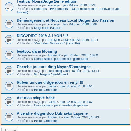
Festival NomaDidge 2ème édition
Dernier message par
kurungai
«
jeu. 04 avr. 2019, 8:53
Publié dans
Concerts - Evénements - Rassemblements - Festivals (sauf
Airvault)
Déménagement et Nouveau Local Didgeridoo Passion
Dernier message par
kurungai
«
lun. 04 mars 2019, 8:08
Publié dans
Didgeridoo Passion
DIDG2DIDG 2019 A LYON !!!!
Dernier message par
fred lyon
«
mar. 05 févr. 2019, 11:21
Publié dans
"Australian Vibrations" (Lyon 69)
beatbox dans Morsing
Dernier message par
Adrien B.
«
jeu. 20 déc. 2018, 16:00
Publié dans
Compositions personnelles guimbarde
Cherche joueurs didg Noyon/Compiègne
Dernier message par
Débutdidg
«
lun. 10 déc. 2018, 18:11
Publié dans
02 : Région Nord-Ouest
Ruben unique didgeridoo en vinyl !!!
Dernier message par
Jaime
«
mer. 28 nov. 2018, 5:51
Publié dans
Petites annonces
Asturias adapté héhé
Dernier message par
Jaime
«
mer. 28 nov. 2018, 4:02
Publié dans
Compositions personnelles didgeridoo
A vendre didgeridoo Dubravko Lapaine
Dernier message par
Adrien B.
«
mer. 07 nov. 2018, 15:43
Publié dans
Petites annonces