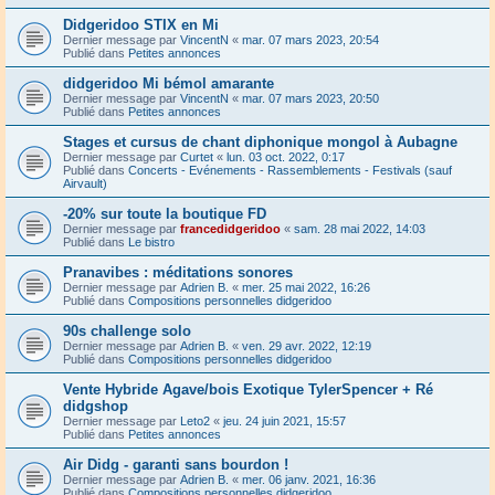
Didgeridoo STIX en Mi
Dernier message par
VincentN
«
mar. 07 mars 2023, 20:54
Publié dans
Petites annonces
didgeridoo Mi bémol amarante
Dernier message par
VincentN
«
mar. 07 mars 2023, 20:50
Publié dans
Petites annonces
Stages et cursus de chant diphonique mongol à Aubagne
Dernier message par
Curtet
«
lun. 03 oct. 2022, 0:17
Publié dans
Concerts - Evénements - Rassemblements - Festivals (sauf
Airvault)
-20% sur toute la boutique FD
Dernier message par
francedidgeridoo
«
sam. 28 mai 2022, 14:03
Publié dans
Le bistro
Pranavibes : méditations sonores
Dernier message par
Adrien B.
«
mer. 25 mai 2022, 16:26
Publié dans
Compositions personnelles didgeridoo
90s challenge solo
Dernier message par
Adrien B.
«
ven. 29 avr. 2022, 12:19
Publié dans
Compositions personnelles didgeridoo
Vente Hybride Agave/bois Exotique TylerSpencer + Ré
didgshop
Dernier message par
Leto2
«
jeu. 24 juin 2021, 15:57
Publié dans
Petites annonces
Air Didg - garanti sans bourdon !
Dernier message par
Adrien B.
«
mer. 06 janv. 2021, 16:36
Publié dans
Compositions personnelles didgeridoo