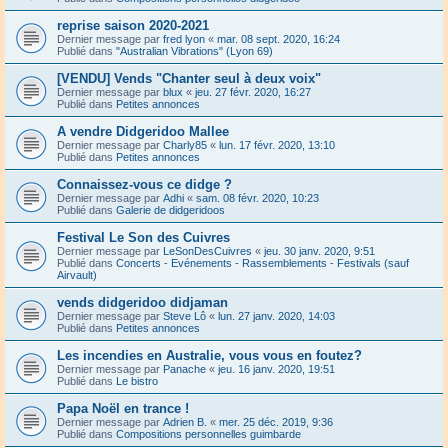
reprise saison 2020-2021
Dernier message par
fred lyon
«
mar. 08 sept. 2020, 16:24
Publié dans
"Australian Vibrations" (Lyon 69)
[VENDU] Vends "Chanter seul à deux voix"
Dernier message par
blux
«
jeu. 27 févr. 2020, 16:27
Publié dans
Petites annonces
A vendre Didgeridoo Mallee
Dernier message par
Charly85
«
lun. 17 févr. 2020, 13:10
Publié dans
Petites annonces
Connaissez-vous ce didge ?
Dernier message par
Adhi
«
sam. 08 févr. 2020, 10:23
Publié dans
Galerie de didgeridoos
Festival Le Son des Cuivres
Dernier message par
LeSonDesCuivres
«
jeu. 30 janv. 2020, 9:51
Publié dans
Concerts - Evénements - Rassemblements - Festivals (sauf
Airvault)
vends didgeridoo didjaman
Dernier message par
Steve Lô
«
lun. 27 janv. 2020, 14:03
Publié dans
Petites annonces
Les incendies en Australie, vous vous en foutez?
Dernier message par
Panache
«
jeu. 16 janv. 2020, 19:51
Publié dans
Le bistro
Papa Noël en trance !
Dernier message par
Adrien B.
«
mer. 25 déc. 2019, 9:36
Publié dans
Compositions personnelles guimbarde