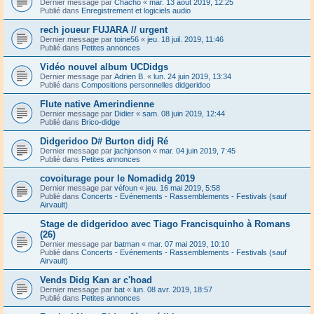
Dernier message par
Chacho
«
mar. 13 août 2019, 12:25
Publié dans
Enregistrement et logiciels audio
rech joueur FUJARA // urgent
Dernier message par
toine56
«
jeu. 18 juil. 2019, 11:46
Publié dans
Petites annonces
Vidéo nouvel album UCDidgs
Dernier message par
Adrien B.
«
lun. 24 juin 2019, 13:34
Publié dans
Compositions personnelles didgeridoo
Flute native Amerindienne
Dernier message par
Didier
«
sam. 08 juin 2019, 12:44
Publié dans
Brico-didge
Didgeridoo D# Burton didj Ré
Dernier message par
jachjonson
«
mar. 04 juin 2019, 7:45
Publié dans
Petites annonces
covoiturage pour le Nomadidg 2019
Dernier message par
véfoun
«
jeu. 16 mai 2019, 5:58
Publié dans
Concerts - Evénements - Rassemblements - Festivals (sauf
Airvault)
Stage de didgeridoo avec Tiago Francisquinho à Romans
(26)
Dernier message par
batman
«
mar. 07 mai 2019, 10:10
Publié dans
Concerts - Evénements - Rassemblements - Festivals (sauf
Airvault)
Vends Didg Kan ar c'hoad
Dernier message par
bat
«
lun. 08 avr. 2019, 18:57
Publié dans
Petites annonces