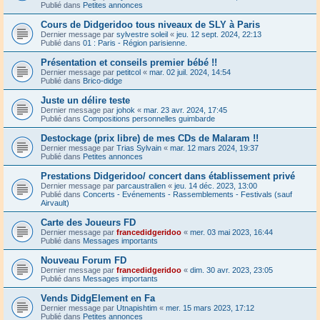
Publié dans
Petites annonces
Cours de Didgeridoo tous niveaux de SLY à Paris
Dernier message par
sylvestre soleil
«
jeu. 12 sept. 2024, 22:13
Publié dans
01 : Paris - Région parisienne.
Présentation et conseils premier bébé !!
Dernier message par
petitcol
«
mar. 02 juil. 2024, 14:54
Publié dans
Brico-didge
Juste un délire teste
Dernier message par
johok
«
mar. 23 avr. 2024, 17:45
Publié dans
Compositions personnelles guimbarde
Destockage (prix libre) de mes CDs de Malaram !!
Dernier message par
Trias Sylvain
«
mar. 12 mars 2024, 19:37
Publié dans
Petites annonces
Prestations Didgeridoo/ concert dans établissement privé
Dernier message par
parcaustralien
«
jeu. 14 déc. 2023, 13:00
Publié dans
Concerts - Evénements - Rassemblements - Festivals (sauf
Airvault)
Carte des Joueurs FD
Dernier message par
francedidgeridoo
«
mer. 03 mai 2023, 16:44
Publié dans
Messages importants
Nouveau Forum FD
Dernier message par
francedidgeridoo
«
dim. 30 avr. 2023, 23:05
Publié dans
Messages importants
Vends DidgElement en Fa
Dernier message par
Utnapishtim
«
mer. 15 mars 2023, 17:12
Publié dans
Petites annonces