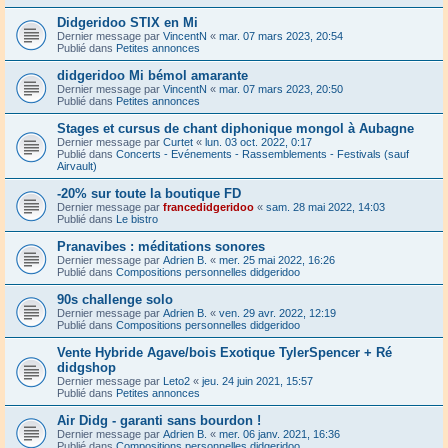
Didgeridoo STIX en Mi
Dernier message par
VincentN
«
mar. 07 mars 2023, 20:54
Publié dans
Petites annonces
didgeridoo Mi bémol amarante
Dernier message par
VincentN
«
mar. 07 mars 2023, 20:50
Publié dans
Petites annonces
Stages et cursus de chant diphonique mongol à Aubagne
Dernier message par
Curtet
«
lun. 03 oct. 2022, 0:17
Publié dans
Concerts - Evénements - Rassemblements - Festivals (sauf
Airvault)
-20% sur toute la boutique FD
Dernier message par
francedidgeridoo
«
sam. 28 mai 2022, 14:03
Publié dans
Le bistro
Pranavibes : méditations sonores
Dernier message par
Adrien B.
«
mer. 25 mai 2022, 16:26
Publié dans
Compositions personnelles didgeridoo
90s challenge solo
Dernier message par
Adrien B.
«
ven. 29 avr. 2022, 12:19
Publié dans
Compositions personnelles didgeridoo
Vente Hybride Agave/bois Exotique TylerSpencer + Ré
didgshop
Dernier message par
Leto2
«
jeu. 24 juin 2021, 15:57
Publié dans
Petites annonces
Air Didg - garanti sans bourdon !
Dernier message par
Adrien B.
«
mer. 06 janv. 2021, 16:36
Publié dans
Compositions personnelles didgeridoo