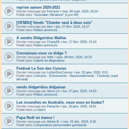
reprise saison 2020-2021
Dernier message par
fred lyon
«
mar. 08 sept. 2020, 16:24
Publié dans
"Australian Vibrations" (Lyon 69)
[VENDU] Vends "Chanter seul à deux voix"
Dernier message par
blux
«
jeu. 27 févr. 2020, 16:27
Publié dans
Petites annonces
A vendre Didgeridoo Mallee
Dernier message par
Charly85
«
lun. 17 févr. 2020, 13:10
Publié dans
Petites annonces
Connaissez-vous ce didge ?
Dernier message par
Adhi
«
sam. 08 févr. 2020, 10:23
Publié dans
Galerie de didgeridoos
Festival Le Son des Cuivres
Dernier message par
LeSonDesCuivres
«
jeu. 30 janv. 2020, 9:51
Publié dans
Concerts - Evénements - Rassemblements - Festivals (sauf
Airvault)
vends didgeridoo didjaman
Dernier message par
Steve Lô
«
lun. 27 janv. 2020, 14:03
Publié dans
Petites annonces
Les incendies en Australie, vous vous en foutez?
Dernier message par
Panache
«
jeu. 16 janv. 2020, 19:51
Publié dans
Le bistro
Papa Noël en trance !
Dernier message par
Adrien B.
«
mer. 25 déc. 2019, 9:36
Publié dans
Compositions personnelles guimbarde