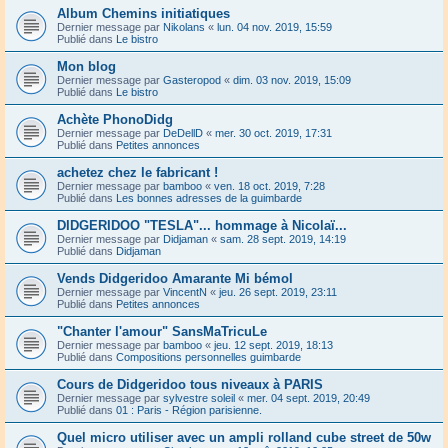
Album Chemins initiatiques
Dernier message par
Nikolans
«
lun. 04 nov. 2019, 15:59
Publié dans
Le bistro
Mon blog
Dernier message par
Gasteropod
«
dim. 03 nov. 2019, 15:09
Publié dans
Le bistro
Achète PhonoDidg
Dernier message par
DeDellD
«
mer. 30 oct. 2019, 17:31
Publié dans
Petites annonces
achetez chez le fabricant !
Dernier message par
bamboo
«
ven. 18 oct. 2019, 7:28
Publié dans
Les bonnes adresses de la guimbarde
DIDGERIDOO "TESLA"... hommage à Nicolaï...
Dernier message par
Didjaman
«
sam. 28 sept. 2019, 14:19
Publié dans
Didjaman
Vends Didgeridoo Amarante Mi bémol
Dernier message par
VincentN
«
jeu. 26 sept. 2019, 23:11
Publié dans
Petites annonces
"Chanter l'amour" SansMaTricuLe
Dernier message par
bamboo
«
jeu. 12 sept. 2019, 18:13
Publié dans
Compositions personnelles guimbarde
Cours de Didgeridoo tous niveaux à PARIS
Dernier message par
sylvestre soleil
«
mer. 04 sept. 2019, 20:49
Publié dans
01 : Paris - Région parisienne.
Quel micro utiliser avec un ampli rolland cube street de 50w