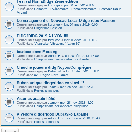
Festival NomaDidge 2ème édition
Dernier message par
kurungai
«
jeu. 04 avr. 2019, 8:53
Publié dans
Concerts - Evénements - Rassemblements - Festivals (sauf
Airvault)
Déménagement et Nouveau Local Didgeridoo Passion
Dernier message par
kurungai
«
lun. 04 mars 2019, 8:08
Publié dans
Didgeridoo Passion
DIDG2DIDG 2019 A LYON !!!!
Dernier message par
fred lyon
«
mar. 05 févr. 2019, 11:21
Publié dans
"Australian Vibrations" (Lyon 69)
beatbox dans Morsing
Dernier message par
Adrien B.
«
jeu. 20 déc. 2018, 16:00
Publié dans
Compositions personnelles guimbarde
Cherche joueurs didg Noyon/Compiègne
Dernier message par
Débutdidg
«
lun. 10 déc. 2018, 18:11
Publié dans
02 : Région Nord-Ouest
Ruben unique didgeridoo en vinyl !!!
Dernier message par
Jaime
«
mer. 28 nov. 2018, 5:51
Publié dans
Petites annonces
Asturias adapté héhé
Dernier message par
Jaime
«
mer. 28 nov. 2018, 4:02
Publié dans
Compositions personnelles didgeridoo
A vendre didgeridoo Dubravko Lapaine
Dernier message par
Adrien B.
«
mer. 07 nov. 2018, 15:43
Publié dans
Petites annonces