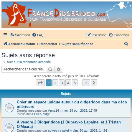
France Didgeridoo
Didgeridoo et Guimbarde sur France Didgeridoo - retrouvez la communauté.
Smartfeed
FAQ
Inscription
Connexion
R
Accueil du forum
Rechercher
Sujets sans réponse
e
Sujets sans réponse
c
Aller sur la recherche avancée
h
Rechercher
Recherche avancée
e
La recherche a retourné plus de 1000 résultats
r
Page
1
sur
20
1
2
3
4
5
20
Suivant
…
c
h
Sujets
e
Créer un espace unique autour du didgeridoo dans ma déco
intérieure
r
Dernier message par
Anna14
«
mer. 29 oct. 2025, 17:49
Publié dans
Brico-didge
A vendre 2 Didgeridoos (1 Dubravko Lapaine, et 1 Tristan
O'Meara)
Dernier message par
sylvestre soleil
«
dim. 20 avr. 2025, 14:24