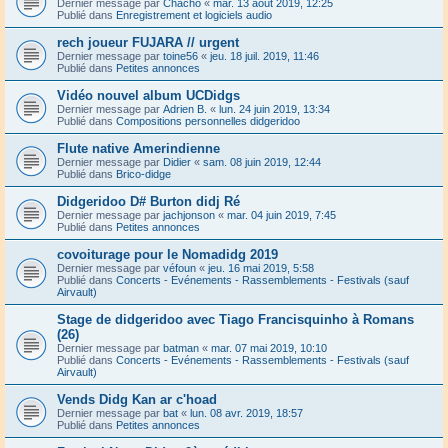
Dernier message par
Chacho
«
mar. 13 août 2019, 12:25
Publié dans
Enregistrement et logiciels audio
rech joueur FUJARA // urgent
Dernier message par
toine56
«
jeu. 18 juil. 2019, 11:46
Publié dans
Petites annonces
Vidéo nouvel album UCDidgs
Dernier message par
Adrien B.
«
lun. 24 juin 2019, 13:34
Publié dans
Compositions personnelles didgeridoo
Flute native Amerindienne
Dernier message par
Didier
«
sam. 08 juin 2019, 12:44
Publié dans
Brico-didge
Didgeridoo D# Burton didj Ré
Dernier message par
jachjonson
«
mar. 04 juin 2019, 7:45
Publié dans
Petites annonces
covoiturage pour le Nomadidg 2019
Dernier message par
véfoun
«
jeu. 16 mai 2019, 5:58
Publié dans
Concerts - Evénements - Rassemblements - Festivals (sauf
Airvault)
Stage de didgeridoo avec Tiago Francisquinho à Romans
(26)
Dernier message par
batman
«
mar. 07 mai 2019, 10:10
Publié dans
Concerts - Evénements - Rassemblements - Festivals (sauf
Airvault)
Vends Didg Kan ar c'hoad
Dernier message par
bat
«
lun. 08 avr. 2019, 18:57
Publié dans
Petites annonces