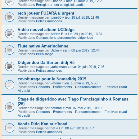
Dernier message par
Chacho
«
mar. 13 août 2019, 12:25
Publié dans
Enregistrement et logiciels audio
rech joueur FUJARA // urgent
Dernier message par
toine56
«
jeu. 18 juil. 2019, 11:46
Publié dans
Petites annonces
Vidéo nouvel album UCDidgs
Dernier message par
Adrien B.
«
lun. 24 juin 2019, 13:34
Publié dans
Compositions personnelles didgeridoo
Flute native Amerindienne
Dernier message par
Didier
«
sam. 08 juin 2019, 12:44
Publié dans
Brico-didge
Didgeridoo D# Burton didj Ré
Dernier message par
jachjonson
«
mar. 04 juin 2019, 7:45
Publié dans
Petites annonces
covoiturage pour le Nomadidg 2019
Dernier message par
véfoun
«
jeu. 16 mai 2019, 5:58
Publié dans
Concerts - Evénements - Rassemblements - Festivals (sauf
Airvault)
Stage de didgeridoo avec Tiago Francisquinho à Romans
(26)
Dernier message par
batman
«
mar. 07 mai 2019, 10:10
Publié dans
Concerts - Evénements - Rassemblements - Festivals (sauf
Airvault)
Vends Didg Kan ar c'hoad
Dernier message par
bat
«
lun. 08 avr. 2019, 18:57
Publié dans
Petites annonces