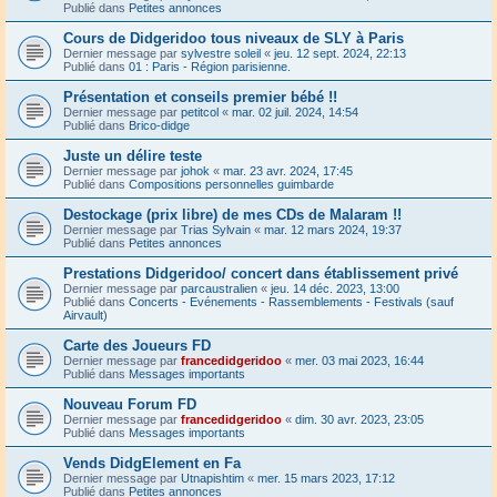
Publié dans
Petites annonces
Cours de Didgeridoo tous niveaux de SLY à Paris
Dernier message par
sylvestre soleil
«
jeu. 12 sept. 2024, 22:13
Publié dans
01 : Paris - Région parisienne.
Présentation et conseils premier bébé !!
Dernier message par
petitcol
«
mar. 02 juil. 2024, 14:54
Publié dans
Brico-didge
Juste un délire teste
Dernier message par
johok
«
mar. 23 avr. 2024, 17:45
Publié dans
Compositions personnelles guimbarde
Destockage (prix libre) de mes CDs de Malaram !!
Dernier message par
Trias Sylvain
«
mar. 12 mars 2024, 19:37
Publié dans
Petites annonces
Prestations Didgeridoo/ concert dans établissement privé
Dernier message par
parcaustralien
«
jeu. 14 déc. 2023, 13:00
Publié dans
Concerts - Evénements - Rassemblements - Festivals (sauf
Airvault)
Carte des Joueurs FD
Dernier message par
francedidgeridoo
«
mer. 03 mai 2023, 16:44
Publié dans
Messages importants
Nouveau Forum FD
Dernier message par
francedidgeridoo
«
dim. 30 avr. 2023, 23:05
Publié dans
Messages importants
Vends DidgElement en Fa
Dernier message par
Utnapishtim
«
mer. 15 mars 2023, 17:12
Publié dans
Petites annonces