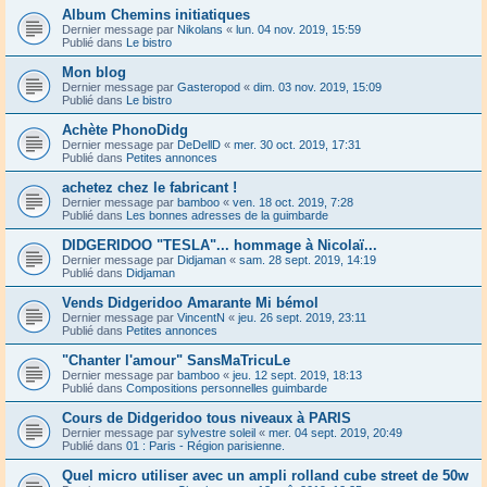
Album Chemins initiatiques
Dernier message par
Nikolans
«
lun. 04 nov. 2019, 15:59
Publié dans
Le bistro
Mon blog
Dernier message par
Gasteropod
«
dim. 03 nov. 2019, 15:09
Publié dans
Le bistro
Achète PhonoDidg
Dernier message par
DeDellD
«
mer. 30 oct. 2019, 17:31
Publié dans
Petites annonces
achetez chez le fabricant !
Dernier message par
bamboo
«
ven. 18 oct. 2019, 7:28
Publié dans
Les bonnes adresses de la guimbarde
DIDGERIDOO "TESLA"... hommage à Nicolaï...
Dernier message par
Didjaman
«
sam. 28 sept. 2019, 14:19
Publié dans
Didjaman
Vends Didgeridoo Amarante Mi bémol
Dernier message par
VincentN
«
jeu. 26 sept. 2019, 23:11
Publié dans
Petites annonces
"Chanter l'amour" SansMaTricuLe
Dernier message par
bamboo
«
jeu. 12 sept. 2019, 18:13
Publié dans
Compositions personnelles guimbarde
Cours de Didgeridoo tous niveaux à PARIS
Dernier message par
sylvestre soleil
«
mer. 04 sept. 2019, 20:49
Publié dans
01 : Paris - Région parisienne.
Quel micro utiliser avec un ampli rolland cube street de 50w