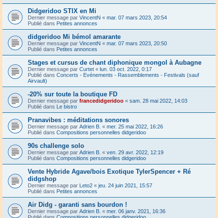
Didgeridoo STIX en Mi
Dernier message par
VincentN
«
mar. 07 mars 2023, 20:54
Publié dans
Petites annonces
didgeridoo Mi bémol amarante
Dernier message par
VincentN
«
mar. 07 mars 2023, 20:50
Publié dans
Petites annonces
Stages et cursus de chant diphonique mongol à Aubagne
Dernier message par
Curtet
«
lun. 03 oct. 2022, 0:17
Publié dans
Concerts - Evénements - Rassemblements - Festivals (sauf
Airvault)
-20% sur toute la boutique FD
Dernier message par
francedidgeridoo
«
sam. 28 mai 2022, 14:03
Publié dans
Le bistro
Pranavibes : méditations sonores
Dernier message par
Adrien B.
«
mer. 25 mai 2022, 16:26
Publié dans
Compositions personnelles didgeridoo
90s challenge solo
Dernier message par
Adrien B.
«
ven. 29 avr. 2022, 12:19
Publié dans
Compositions personnelles didgeridoo
Vente Hybride Agave/bois Exotique TylerSpencer + Ré
didgshop
Dernier message par
Leto2
«
jeu. 24 juin 2021, 15:57
Publié dans
Petites annonces
Air Didg - garanti sans bourdon !
Dernier message par
Adrien B.
«
mer. 06 janv. 2021, 16:36
Publié dans
Compositions personnelles didgeridoo