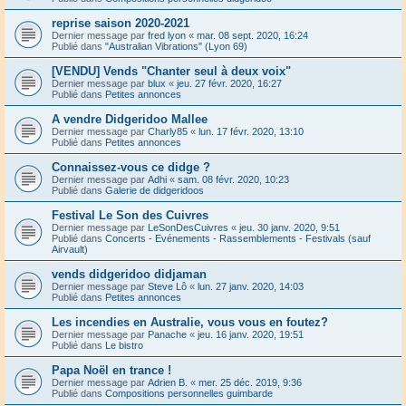
reprise saison 2020-2021
Dernier message par
fred lyon
«
mar. 08 sept. 2020, 16:24
Publié dans
"Australian Vibrations" (Lyon 69)
[VENDU] Vends "Chanter seul à deux voix"
Dernier message par
blux
«
jeu. 27 févr. 2020, 16:27
Publié dans
Petites annonces
A vendre Didgeridoo Mallee
Dernier message par
Charly85
«
lun. 17 févr. 2020, 13:10
Publié dans
Petites annonces
Connaissez-vous ce didge ?
Dernier message par
Adhi
«
sam. 08 févr. 2020, 10:23
Publié dans
Galerie de didgeridoos
Festival Le Son des Cuivres
Dernier message par
LeSonDesCuivres
«
jeu. 30 janv. 2020, 9:51
Publié dans
Concerts - Evénements - Rassemblements - Festivals (sauf
Airvault)
vends didgeridoo didjaman
Dernier message par
Steve Lô
«
lun. 27 janv. 2020, 14:03
Publié dans
Petites annonces
Les incendies en Australie, vous vous en foutez?
Dernier message par
Panache
«
jeu. 16 janv. 2020, 19:51
Publié dans
Le bistro
Papa Noël en trance !
Dernier message par
Adrien B.
«
mer. 25 déc. 2019, 9:36
Publié dans
Compositions personnelles guimbarde