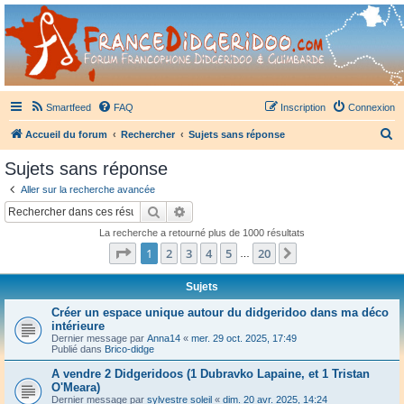
France Didgeridoo
Didgeridoo et Guimbarde sur France Didgeridoo - retrouvez la communauté.
Smartfeed
FAQ
Inscription
Connexion
R
Accueil du forum
Rechercher
Sujets sans réponse
e
Sujets sans réponse
c
Aller sur la recherche avancée
h
Rechercher
Recherche avancée
e
La recherche a retourné plus de 1000 résultats
r
Page
1
sur
20
1
2
3
4
5
20
Suivant
…
c
h
Sujets
e
Créer un espace unique autour du didgeridoo dans ma déco
intérieure
r
Dernier message par
Anna14
«
mer. 29 oct. 2025, 17:49
Publié dans
Brico-didge
A vendre 2 Didgeridoos (1 Dubravko Lapaine, et 1 Tristan
O'Meara)
Dernier message par
sylvestre soleil
«
dim. 20 avr. 2025, 14:24