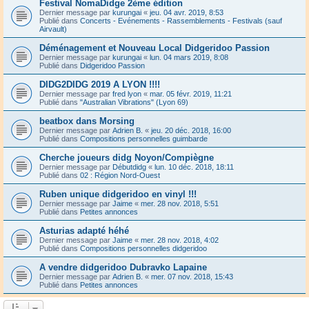
Festival NomaDidge 2ème édition
Dernier message par
kurungai
«
jeu. 04 avr. 2019, 8:53
Publié dans
Concerts - Evénements - Rassemblements - Festivals (sauf
Airvault)
Déménagement et Nouveau Local Didgeridoo Passion
Dernier message par
kurungai
«
lun. 04 mars 2019, 8:08
Publié dans
Didgeridoo Passion
DIDG2DIDG 2019 A LYON !!!!
Dernier message par
fred lyon
«
mar. 05 févr. 2019, 11:21
Publié dans
"Australian Vibrations" (Lyon 69)
beatbox dans Morsing
Dernier message par
Adrien B.
«
jeu. 20 déc. 2018, 16:00
Publié dans
Compositions personnelles guimbarde
Cherche joueurs didg Noyon/Compiègne
Dernier message par
Débutdidg
«
lun. 10 déc. 2018, 18:11
Publié dans
02 : Région Nord-Ouest
Ruben unique didgeridoo en vinyl !!!
Dernier message par
Jaime
«
mer. 28 nov. 2018, 5:51
Publié dans
Petites annonces
Asturias adapté héhé
Dernier message par
Jaime
«
mer. 28 nov. 2018, 4:02
Publié dans
Compositions personnelles didgeridoo
A vendre didgeridoo Dubravko Lapaine
Dernier message par
Adrien B.
«
mer. 07 nov. 2018, 15:43
Publié dans
Petites annonces