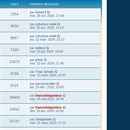
VUES
DERNIER MESSAGE
par
Anna14
1554
mer. 29 oct. 2025, 17:49
par
sylvestre soleil
9550
dim. 20 avr. 2025, 14:24
par
sylvestre soleil
8867
jeu. 12 sept. 2024, 22:13
par
petitcol
7180
mar. 02 juil. 2024, 14:54
par
johok
22875
mar. 23 avr. 2024, 17:45
par
Trias Sylvain
8766
mar. 12 mars 2024, 19:37
par
parcaustralien
8315
jeu. 14 déc. 2023, 13:00
par
francedidgeridoo
28903
mer. 03 mai 2023, 16:44
par
francedidgeridoo
10662
dim. 30 avr. 2023, 23:05
par
Utnapishtim
10737
mer. 15 mars 2023, 17:12