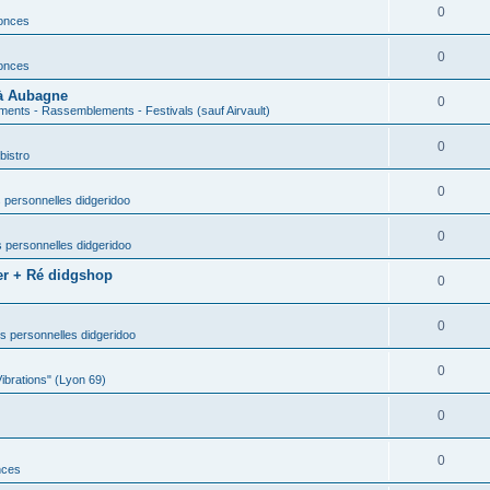
0
nonces
0
nonces
 à Aubagne
0
ents - Rassemblements - Festivals (sauf Airvault)
0
bistro
0
 personnelles didgeridoo
0
 personnelles didgeridoo
er + Ré didgshop
0
0
s personnelles didgeridoo
0
Vibrations" (Lyon 69)
0
0
nces