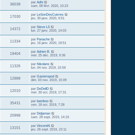
par
Adhi
36038
sam. 08 févr. 2020, 10:23
par
LeSonDesCuivres
17030
jeu. 30 janv. 2020, 9:51
par
Steve Lô
14372
lun. 27 janv. 2020, 14:03
par
Panache
11334
jeu. 16 janv. 2020, 19:51
par
Adrien B.
19404
mer. 25 déc. 2019, 9:36
par
Nikolans
11326
lun. 04 nov. 2019, 15:59
par
Gasteropod
12888
dim. 03 nov. 2019, 15:09
par
DeDellD
12010
mer. 30 oct. 2019, 17:31
par
bamboo
35431
ven. 18 oct. 2019, 7:28
par
Didjaman
20998
sam. 28 sept. 2019, 14:19
par
VincentN
13101
jeu. 26 sept. 2019, 23:11