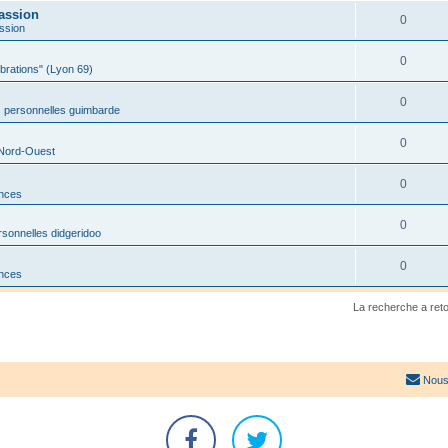
assion
0
ssion
0
ibrations" (Lyon 69)
0
 personnelles guimbarde
0
 Nord-Ouest
0
onces
0
sonnelles didgeridoo
0
onces
La recherche a ret
Nous