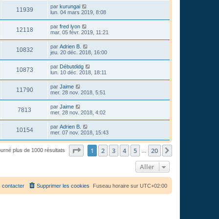
par
kurungai
11939
lun. 04 mars 2019, 8:08
par
fred lyon
12118
mar. 05 févr. 2019, 11:21
par
Adrien B.
10832
jeu. 20 déc. 2018, 16:00
par
Débutdidg
10873
lun. 10 déc. 2018, 18:11
par
Jaime
11790
mer. 28 nov. 2018, 5:51
par
Jaime
7813
mer. 28 nov. 2018, 4:02
par
Adrien B.
10154
mer. 07 nov. 2018, 15:43
Page
1
sur
20
1
2
3
4
5
20
Suivant
ourné plus de 1000 résultats
…
Aller
 contacter
Supprimer les cookies
Fuseau horaire sur
UTC+02:00