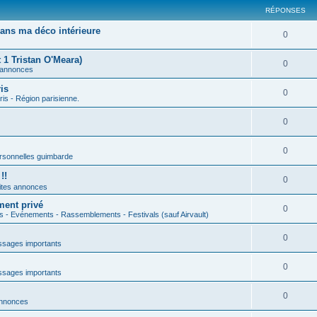
RÉPONSES
ans ma déco intérieure
0
 1 Tristan O'Meara)
0
 annonces
is
0
ris - Région parisienne.
0
0
rsonnelles guimbarde
!!
0
ites annonces
ment privé
0
s - Evénements - Rassemblements - Festivals (sauf Airvault)
0
sages importants
0
sages importants
0
annonces