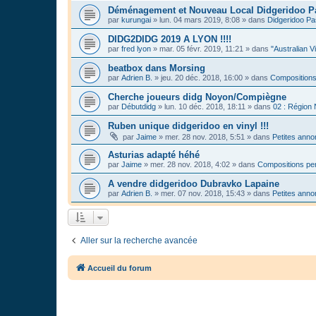
Déménagement et Nouveau Local Didgeridoo P
par
kurungai
»
lun. 04 mars 2019, 8:08
» dans
Didgeridoo Pa
DIDG2DIDG 2019 A LYON !!!!
par
fred lyon
»
mar. 05 févr. 2019, 11:21
» dans
"Australian V
beatbox dans Morsing
par
Adrien B.
»
jeu. 20 déc. 2018, 16:00
» dans
Compositions
Cherche joueurs didg Noyon/Compiègne
par
Débutdidg
»
lun. 10 déc. 2018, 18:11
» dans
02 : Région
Ruben unique didgeridoo en vinyl !!!
par
Jaime
»
mer. 28 nov. 2018, 5:51
» dans
Petites ann
Asturias adapté héhé
par
Jaime
»
mer. 28 nov. 2018, 4:02
» dans
Compositions per
A vendre didgeridoo Dubravko Lapaine
par
Adrien B.
»
mer. 07 nov. 2018, 15:43
» dans
Petites ann
Aller sur la recherche avancée
Accueil du forum