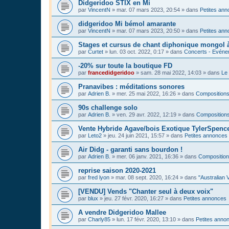
Didgeridoo STIX en Mi
par
VincentN
»
mar. 07 mars 2023, 20:54
» dans
Petites an
didgeridoo Mi bémol amarante
par
VincentN
»
mar. 07 mars 2023, 20:50
» dans
Petites an
Stages et cursus de chant diphonique mongol
par
Curtet
»
lun. 03 oct. 2022, 0:17
» dans
Concerts - Evénem
-20% sur toute la boutique FD
par
francedidgeridoo
»
sam. 28 mai 2022, 14:03
» dans
Le 
Pranavibes : méditations sonores
par
Adrien B.
»
mer. 25 mai 2022, 16:26
» dans
Compositions
90s challenge solo
par
Adrien B.
»
ven. 29 avr. 2022, 12:19
» dans
Compositions
Vente Hybride Agave/bois Exotique TylerSpenc
par
Leto2
»
jeu. 24 juin 2021, 15:57
» dans
Petites annonces
Air Didg - garanti sans bourdon !
par
Adrien B.
»
mer. 06 janv. 2021, 16:36
» dans
Composition
reprise saison 2020-2021
par
fred lyon
»
mar. 08 sept. 2020, 16:24
» dans
"Australian 
[VENDU] Vends "Chanter seul à deux voix"
par
blux
»
jeu. 27 févr. 2020, 16:27
» dans
Petites annonces
A vendre Didgeridoo Mallee
par
Charly85
»
lun. 17 févr. 2020, 13:10
» dans
Petites anno