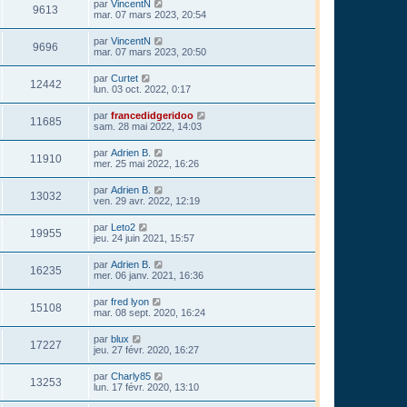
par
VincentN
9613
mar. 07 mars 2023, 20:54
par
VincentN
9696
mar. 07 mars 2023, 20:50
par
Curtet
12442
lun. 03 oct. 2022, 0:17
par
francedidgeridoo
11685
sam. 28 mai 2022, 14:03
par
Adrien B.
11910
mer. 25 mai 2022, 16:26
par
Adrien B.
13032
ven. 29 avr. 2022, 12:19
par
Leto2
19955
jeu. 24 juin 2021, 15:57
par
Adrien B.
16235
mer. 06 janv. 2021, 16:36
par
fred lyon
15108
mar. 08 sept. 2020, 16:24
par
blux
17227
jeu. 27 févr. 2020, 16:27
par
Charly85
13253
lun. 17 févr. 2020, 13:10