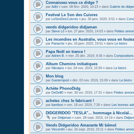
Connaissez-vous ce didge ?
par
Adhi
»
sam. 08 févr. 2020, 10:23
» dans
Galerie de didge
Festival Le Son des Cuivres
par
LeSonDesCuivres
»
jeu. 30 janv. 2020, 9:51
» dans
Conc
vends didgeridoo didjaman
par
Steve Lô
»
lun. 27 janv. 2020, 14:03
» dans
Petites anno
Les incendies en Australie, vous vous en foute
par
Panache
»
jeu. 16 janv. 2020, 19:51
» dans
Le bistro
Papa Noël en trance !
par
Adrien B.
»
mer. 25 déc. 2019, 9:36
» dans
Compositions
Album Chemins initiatiques
par
Nikolans
»
lun. 04 nov. 2019, 15:59
» dans
Le bistro
Mon blog
par
Gasteropod
»
dim. 03 nov. 2019, 15:09
» dans
Le bistro
Achète PhonoDidg
par
DeDellD
»
mer. 30 oct. 2019, 17:31
» dans
Petites anno
achetez chez le fabricant !
par
bamboo
»
ven. 18 oct. 2019, 7:28
» dans
Les bonnes adr
DIDGERIDOO "TESLA"... hommage à Nicolaï...
par
Didjaman
»
sam. 28 sept. 2019, 14:19
» dans
Didja
Vends Didgeridoo Amarante Mi bémol
par
VincentN
»
jeu. 26 sept. 2019, 23:11
» dans
Petites anno