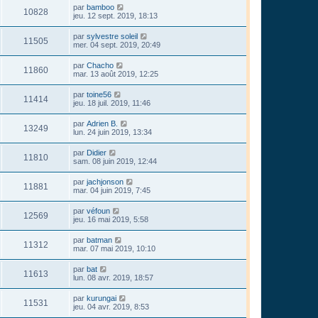
par
bamboo
10828
jeu. 12 sept. 2019, 18:13
par
sylvestre soleil
11505
mer. 04 sept. 2019, 20:49
par
Chacho
11860
mar. 13 août 2019, 12:25
par
toine56
11414
jeu. 18 juil. 2019, 11:46
par
Adrien B.
13249
lun. 24 juin 2019, 13:34
par
Didier
11810
sam. 08 juin 2019, 12:44
par
jachjonson
11881
mar. 04 juin 2019, 7:45
par
véfoun
12569
jeu. 16 mai 2019, 5:58
par
batman
11312
mar. 07 mai 2019, 10:10
par
bat
11613
lun. 08 avr. 2019, 18:57
par
kurungai
11531
jeu. 04 avr. 2019, 8:53