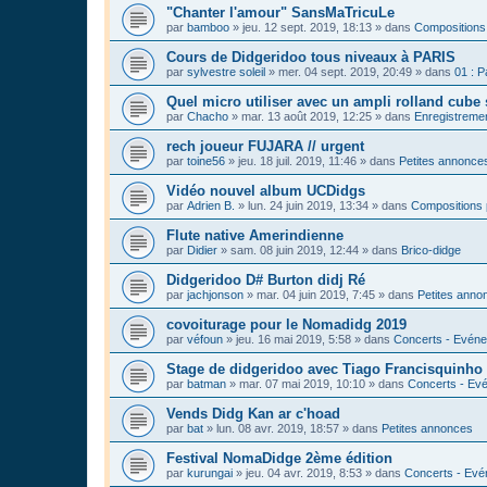
"Chanter l'amour" SansMaTricuLe
par
bamboo
»
jeu. 12 sept. 2019, 18:13
» dans
Compositions
Cours de Didgeridoo tous niveaux à PARIS
par
sylvestre soleil
»
mer. 04 sept. 2019, 20:49
» dans
01 : P
Quel micro utiliser avec un ampli rolland cube 
par
Chacho
»
mar. 13 août 2019, 12:25
» dans
Enregistrement
rech joueur FUJARA // urgent
par
toine56
»
jeu. 18 juil. 2019, 11:46
» dans
Petites annonce
Vidéo nouvel album UCDidgs
par
Adrien B.
»
lun. 24 juin 2019, 13:34
» dans
Compositions 
Flute native Amerindienne
par
Didier
»
sam. 08 juin 2019, 12:44
» dans
Brico-didge
Didgeridoo D# Burton didj Ré
par
jachjonson
»
mar. 04 juin 2019, 7:45
» dans
Petites anno
covoiturage pour le Nomadidg 2019
par
véfoun
»
jeu. 16 mai 2019, 5:58
» dans
Concerts - Evéne
Stage de didgeridoo avec Tiago Francisquinho
par
batman
»
mar. 07 mai 2019, 10:10
» dans
Concerts - Evé
Vends Didg Kan ar c'hoad
par
bat
»
lun. 08 avr. 2019, 18:57
» dans
Petites annonces
Festival NomaDidge 2ème édition
par
kurungai
»
jeu. 04 avr. 2019, 8:53
» dans
Concerts - Evé