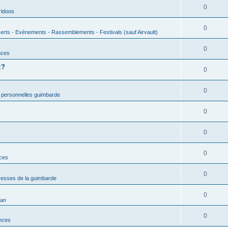
0
ridoos
0
erts - Evénements - Rassemblements - Festivals (sauf Airvault)
0
nces
z?
0
0
 personnelles guimbarde
0
0
0
nces
0
esses de la guimbarde
0
man
0
nces