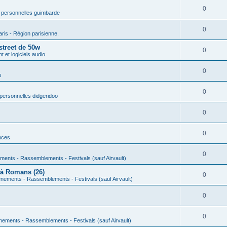
0
 personnelles guimbarde
0
aris - Région parisienne.
street de 50w
0
 et logiciels audio
0
s
0
personnelles didgeridoo
0
0
nces
0
ments - Rassemblements - Festivals (sauf Airvault)
 à Romans (26)
0
nements - Rassemblements - Festivals (sauf Airvault)
0
0
nements - Rassemblements - Festivals (sauf Airvault)