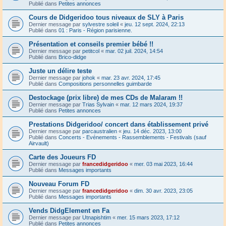
Publié dans
Petites annonces
Cours de Didgeridoo tous niveaux de SLY à Paris
Dernier message par
sylvestre soleil
«
jeu. 12 sept. 2024, 22:13
Publié dans
01 : Paris - Région parisienne.
Présentation et conseils premier bébé !!
Dernier message par
petitcol
«
mar. 02 juil. 2024, 14:54
Publié dans
Brico-didge
Juste un délire teste
Dernier message par
johok
«
mar. 23 avr. 2024, 17:45
Publié dans
Compositions personnelles guimbarde
Destockage (prix libre) de mes CDs de Malaram !!
Dernier message par
Trias Sylvain
«
mar. 12 mars 2024, 19:37
Publié dans
Petites annonces
Prestations Didgeridoo/ concert dans établissement privé
Dernier message par
parcaustralien
«
jeu. 14 déc. 2023, 13:00
Publié dans
Concerts - Evénements - Rassemblements - Festivals (sauf
Airvault)
Carte des Joueurs FD
Dernier message par
francedidgeridoo
«
mer. 03 mai 2023, 16:44
Publié dans
Messages importants
Nouveau Forum FD
Dernier message par
francedidgeridoo
«
dim. 30 avr. 2023, 23:05
Publié dans
Messages importants
Vends DidgElement en Fa
Dernier message par
Utnapishtim
«
mer. 15 mars 2023, 17:12
Publié dans
Petites annonces