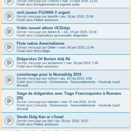
Dernier message par
Chacho
«
mar. 13 août 2019, 12:25
Publié dans
Enregistrement et logiciels audio
rech joueur FUJARA // urgent
Dernier message par
toine56
«
jeu. 18 juil. 2019, 11:46
Publié dans
Petites annonces
Vidéo nouvel album UCDidgs
Dernier message par
Adrien B.
«
lun. 24 juin 2019, 13:34
Publié dans
Compositions personnelles didgeridoo
Flute native Amerindienne
Dernier message par
Didier
«
sam. 08 juin 2019, 12:44
Publié dans
Brico-didge
Didgeridoo D# Burton didj Ré
Dernier message par
jachjonson
«
mar. 04 juin 2019, 7:45
Publié dans
Petites annonces
covoiturage pour le Nomadidg 2019
Dernier message par
véfoun
«
jeu. 16 mai 2019, 5:58
Publié dans
Concerts - Evénements - Rassemblements - Festivals (sauf
Airvault)
Stage de didgeridoo avec Tiago Francisquinho à Romans
(26)
Dernier message par
batman
«
mar. 07 mai 2019, 10:10
Publié dans
Concerts - Evénements - Rassemblements - Festivals (sauf
Airvault)
Vends Didg Kan ar c'hoad
Dernier message par
bat
«
lun. 08 avr. 2019, 18:57
Publié dans
Petites annonces