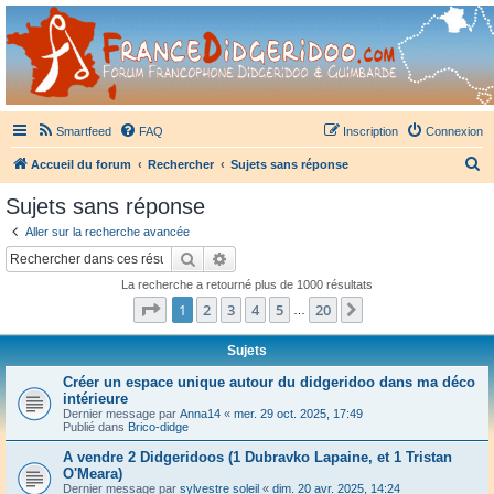
France Didgeridoo
Didgeridoo et Guimbarde sur France Didgeridoo - retrouvez la communauté.
Smartfeed
FAQ
Inscription
Connexion
R
Accueil du forum
Rechercher
Sujets sans réponse
e
Sujets sans réponse
c
Aller sur la recherche avancée
h
Rechercher
Recherche avancée
e
La recherche a retourné plus de 1000 résultats
r
Page
1
sur
20
1
2
3
4
5
20
Suivant
…
c
h
Sujets
e
Créer un espace unique autour du didgeridoo dans ma déco
intérieure
r
Dernier message par
Anna14
«
mer. 29 oct. 2025, 17:49
Publié dans
Brico-didge
A vendre 2 Didgeridoos (1 Dubravko Lapaine, et 1 Tristan
O'Meara)
Dernier message par
sylvestre soleil
«
dim. 20 avr. 2025, 14:24