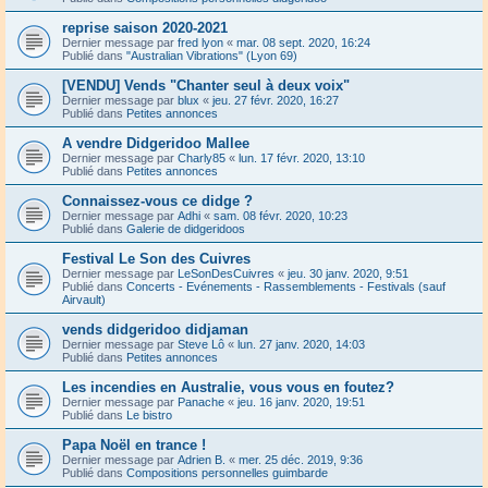
reprise saison 2020-2021
Dernier message par
fred lyon
«
mar. 08 sept. 2020, 16:24
Publié dans
"Australian Vibrations" (Lyon 69)
[VENDU] Vends "Chanter seul à deux voix"
Dernier message par
blux
«
jeu. 27 févr. 2020, 16:27
Publié dans
Petites annonces
A vendre Didgeridoo Mallee
Dernier message par
Charly85
«
lun. 17 févr. 2020, 13:10
Publié dans
Petites annonces
Connaissez-vous ce didge ?
Dernier message par
Adhi
«
sam. 08 févr. 2020, 10:23
Publié dans
Galerie de didgeridoos
Festival Le Son des Cuivres
Dernier message par
LeSonDesCuivres
«
jeu. 30 janv. 2020, 9:51
Publié dans
Concerts - Evénements - Rassemblements - Festivals (sauf
Airvault)
vends didgeridoo didjaman
Dernier message par
Steve Lô
«
lun. 27 janv. 2020, 14:03
Publié dans
Petites annonces
Les incendies en Australie, vous vous en foutez?
Dernier message par
Panache
«
jeu. 16 janv. 2020, 19:51
Publié dans
Le bistro
Papa Noël en trance !
Dernier message par
Adrien B.
«
mer. 25 déc. 2019, 9:36
Publié dans
Compositions personnelles guimbarde