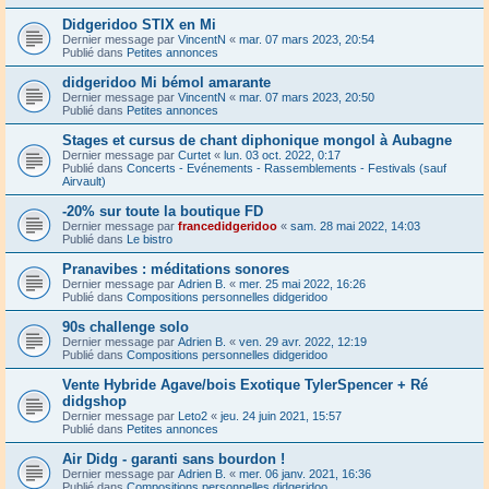
Didgeridoo STIX en Mi
Dernier message par
VincentN
«
mar. 07 mars 2023, 20:54
Publié dans
Petites annonces
didgeridoo Mi bémol amarante
Dernier message par
VincentN
«
mar. 07 mars 2023, 20:50
Publié dans
Petites annonces
Stages et cursus de chant diphonique mongol à Aubagne
Dernier message par
Curtet
«
lun. 03 oct. 2022, 0:17
Publié dans
Concerts - Evénements - Rassemblements - Festivals (sauf
Airvault)
-20% sur toute la boutique FD
Dernier message par
francedidgeridoo
«
sam. 28 mai 2022, 14:03
Publié dans
Le bistro
Pranavibes : méditations sonores
Dernier message par
Adrien B.
«
mer. 25 mai 2022, 16:26
Publié dans
Compositions personnelles didgeridoo
90s challenge solo
Dernier message par
Adrien B.
«
ven. 29 avr. 2022, 12:19
Publié dans
Compositions personnelles didgeridoo
Vente Hybride Agave/bois Exotique TylerSpencer + Ré
didgshop
Dernier message par
Leto2
«
jeu. 24 juin 2021, 15:57
Publié dans
Petites annonces
Air Didg - garanti sans bourdon !
Dernier message par
Adrien B.
«
mer. 06 janv. 2021, 16:36
Publié dans
Compositions personnelles didgeridoo