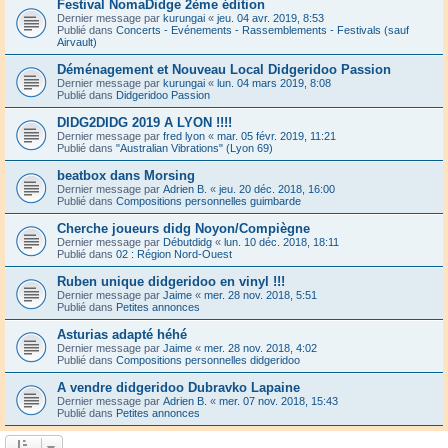
Festival NomaDidge 2ème édition
Dernier message par
kurungai
«
jeu. 04 avr. 2019, 8:53
Publié dans
Concerts - Evénements - Rassemblements - Festivals (sauf
Airvault)
Déménagement et Nouveau Local Didgeridoo Passion
Dernier message par
kurungai
«
lun. 04 mars 2019, 8:08
Publié dans
Didgeridoo Passion
DIDG2DIDG 2019 A LYON !!!!
Dernier message par
fred lyon
«
mar. 05 févr. 2019, 11:21
Publié dans
"Australian Vibrations" (Lyon 69)
beatbox dans Morsing
Dernier message par
Adrien B.
«
jeu. 20 déc. 2018, 16:00
Publié dans
Compositions personnelles guimbarde
Cherche joueurs didg Noyon/Compiègne
Dernier message par
Débutdidg
«
lun. 10 déc. 2018, 18:11
Publié dans
02 : Région Nord-Ouest
Ruben unique didgeridoo en vinyl !!!
Dernier message par
Jaime
«
mer. 28 nov. 2018, 5:51
Publié dans
Petites annonces
Asturias adapté héhé
Dernier message par
Jaime
«
mer. 28 nov. 2018, 4:02
Publié dans
Compositions personnelles didgeridoo
A vendre didgeridoo Dubravko Lapaine
Dernier message par
Adrien B.
«
mer. 07 nov. 2018, 15:43
Publié dans
Petites annonces