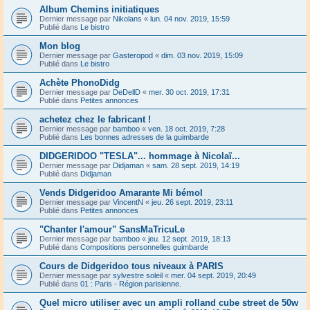
Album Chemins initiatiques
Dernier message par
Nikolans
«
lun. 04 nov. 2019, 15:59
Publié dans
Le bistro
Mon blog
Dernier message par
Gasteropod
«
dim. 03 nov. 2019, 15:09
Publié dans
Le bistro
Achète PhonoDidg
Dernier message par
DeDellD
«
mer. 30 oct. 2019, 17:31
Publié dans
Petites annonces
achetez chez le fabricant !
Dernier message par
bamboo
«
ven. 18 oct. 2019, 7:28
Publié dans
Les bonnes adresses de la guimbarde
DIDGERIDOO "TESLA"... hommage à Nicolaï...
Dernier message par
Didjaman
«
sam. 28 sept. 2019, 14:19
Publié dans
Didjaman
Vends Didgeridoo Amarante Mi bémol
Dernier message par
VincentN
«
jeu. 26 sept. 2019, 23:11
Publié dans
Petites annonces
"Chanter l'amour" SansMaTricuLe
Dernier message par
bamboo
«
jeu. 12 sept. 2019, 18:13
Publié dans
Compositions personnelles guimbarde
Cours de Didgeridoo tous niveaux à PARIS
Dernier message par
sylvestre soleil
«
mer. 04 sept. 2019, 20:49
Publié dans
01 : Paris - Région parisienne.
Quel micro utiliser avec un ampli rolland cube street de 50w