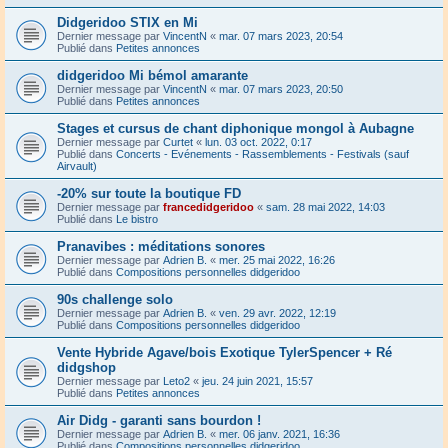
Didgeridoo STIX en Mi
Dernier message par
VincentN
«
mar. 07 mars 2023, 20:54
Publié dans
Petites annonces
didgeridoo Mi bémol amarante
Dernier message par
VincentN
«
mar. 07 mars 2023, 20:50
Publié dans
Petites annonces
Stages et cursus de chant diphonique mongol à Aubagne
Dernier message par
Curtet
«
lun. 03 oct. 2022, 0:17
Publié dans
Concerts - Evénements - Rassemblements - Festivals (sauf
Airvault)
-20% sur toute la boutique FD
Dernier message par
francedidgeridoo
«
sam. 28 mai 2022, 14:03
Publié dans
Le bistro
Pranavibes : méditations sonores
Dernier message par
Adrien B.
«
mer. 25 mai 2022, 16:26
Publié dans
Compositions personnelles didgeridoo
90s challenge solo
Dernier message par
Adrien B.
«
ven. 29 avr. 2022, 12:19
Publié dans
Compositions personnelles didgeridoo
Vente Hybride Agave/bois Exotique TylerSpencer + Ré
didgshop
Dernier message par
Leto2
«
jeu. 24 juin 2021, 15:57
Publié dans
Petites annonces
Air Didg - garanti sans bourdon !
Dernier message par
Adrien B.
«
mer. 06 janv. 2021, 16:36
Publié dans
Compositions personnelles didgeridoo