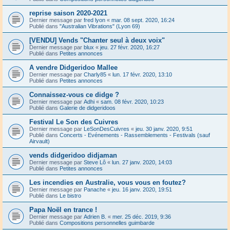
reprise saison 2020-2021
Dernier message par
fred lyon
«
mar. 08 sept. 2020, 16:24
Publié dans
"Australian Vibrations" (Lyon 69)
[VENDU] Vends "Chanter seul à deux voix"
Dernier message par
blux
«
jeu. 27 févr. 2020, 16:27
Publié dans
Petites annonces
A vendre Didgeridoo Mallee
Dernier message par
Charly85
«
lun. 17 févr. 2020, 13:10
Publié dans
Petites annonces
Connaissez-vous ce didge ?
Dernier message par
Adhi
«
sam. 08 févr. 2020, 10:23
Publié dans
Galerie de didgeridoos
Festival Le Son des Cuivres
Dernier message par
LeSonDesCuivres
«
jeu. 30 janv. 2020, 9:51
Publié dans
Concerts - Evénements - Rassemblements - Festivals (sauf
Airvault)
vends didgeridoo didjaman
Dernier message par
Steve Lô
«
lun. 27 janv. 2020, 14:03
Publié dans
Petites annonces
Les incendies en Australie, vous vous en foutez?
Dernier message par
Panache
«
jeu. 16 janv. 2020, 19:51
Publié dans
Le bistro
Papa Noël en trance !
Dernier message par
Adrien B.
«
mer. 25 déc. 2019, 9:36
Publié dans
Compositions personnelles guimbarde