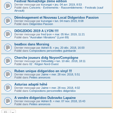
Festival NomaDidge 2ème édition
Dernier message par
kurungai
«
jeu. 04 avr. 2019, 8:53
Publié dans
Concerts - Evénements - Rassemblements - Festivals (sauf
Airvault)
Déménagement et Nouveau Local Didgeridoo Passion
Dernier message par
kurungai
«
lun. 04 mars 2019, 8:08
Publié dans
Didgeridoo Passion
DIDG2DIDG 2019 A LYON !!!!
Dernier message par
fred lyon
«
mar. 05 févr. 2019, 11:21
Publié dans
"Australian Vibrations" (Lyon 69)
beatbox dans Morsing
Dernier message par
Adrien B.
«
jeu. 20 déc. 2018, 16:00
Publié dans
Compositions personnelles guimbarde
Cherche joueurs didg Noyon/Compiègne
Dernier message par
Débutdidg
«
lun. 10 déc. 2018, 18:11
Publié dans
02 : Région Nord-Ouest
Ruben unique didgeridoo en vinyl !!!
Dernier message par
Jaime
«
mer. 28 nov. 2018, 5:51
Publié dans
Petites annonces
Asturias adapté héhé
Dernier message par
Jaime
«
mer. 28 nov. 2018, 4:02
Publié dans
Compositions personnelles didgeridoo
A vendre didgeridoo Dubravko Lapaine
Dernier message par
Adrien B.
«
mer. 07 nov. 2018, 15:43
Publié dans
Petites annonces