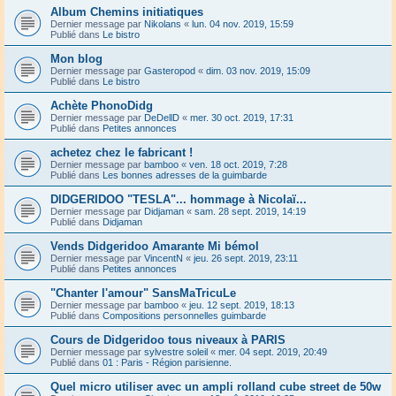
Album Chemins initiatiques
Dernier message par
Nikolans
«
lun. 04 nov. 2019, 15:59
Publié dans
Le bistro
Mon blog
Dernier message par
Gasteropod
«
dim. 03 nov. 2019, 15:09
Publié dans
Le bistro
Achète PhonoDidg
Dernier message par
DeDellD
«
mer. 30 oct. 2019, 17:31
Publié dans
Petites annonces
achetez chez le fabricant !
Dernier message par
bamboo
«
ven. 18 oct. 2019, 7:28
Publié dans
Les bonnes adresses de la guimbarde
DIDGERIDOO "TESLA"... hommage à Nicolaï...
Dernier message par
Didjaman
«
sam. 28 sept. 2019, 14:19
Publié dans
Didjaman
Vends Didgeridoo Amarante Mi bémol
Dernier message par
VincentN
«
jeu. 26 sept. 2019, 23:11
Publié dans
Petites annonces
"Chanter l'amour" SansMaTricuLe
Dernier message par
bamboo
«
jeu. 12 sept. 2019, 18:13
Publié dans
Compositions personnelles guimbarde
Cours de Didgeridoo tous niveaux à PARIS
Dernier message par
sylvestre soleil
«
mer. 04 sept. 2019, 20:49
Publié dans
01 : Paris - Région parisienne.
Quel micro utiliser avec un ampli rolland cube street de 50w