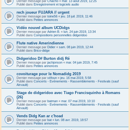
Dernier message par
Chacho
«
mar. 13 août 2019, 12:25
Publié dans
Enregistrement et logiciels audio
rech joueur FUJARA // urgent
Dernier message par
toine56
«
jeu. 18 juil. 2019, 11:46
Publié dans
Petites annonces
Vidéo nouvel album UCDidgs
Dernier message par
Adrien B.
«
lun. 24 juin 2019, 13:34
Publié dans
Compositions personnelles didgeridoo
Flute native Amerindienne
Dernier message par
Didier
«
sam. 08 juin 2019, 12:44
Publié dans
Brico-didge
Didgeridoo D# Burton didj Ré
Dernier message par
jachjonson
«
mar. 04 juin 2019, 7:45
Publié dans
Petites annonces
covoiturage pour le Nomadidg 2019
Dernier message par
véfoun
«
jeu. 16 mai 2019, 5:58
Publié dans
Concerts - Evénements - Rassemblements - Festivals (sauf
Airvault)
Stage de didgeridoo avec Tiago Francisquinho à Romans
(26)
Dernier message par
batman
«
mar. 07 mai 2019, 10:10
Publié dans
Concerts - Evénements - Rassemblements - Festivals (sauf
Airvault)
Vends Didg Kan ar c'hoad
Dernier message par
bat
«
lun. 08 avr. 2019, 18:57
Publié dans
Petites annonces