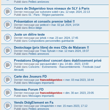
Publié dans
Petites annonces
Cours de Didgeridoo tous niveaux de SLY à Paris
Dernier message par
sylvestre soleil
«
jeu. 12 sept. 2024, 22:13
Publié dans
01 : Paris - Région parisienne.
Présentation et conseils premier bébé !!
Dernier message par
petitcol
«
mar. 02 juil. 2024, 14:54
Publié dans
Brico-didge
Juste un délire teste
Dernier message par
johok
«
mar. 23 avr. 2024, 17:45
Publié dans
Compositions personnelles guimbarde
Destockage (prix libre) de mes CDs de Malaram !!
Dernier message par
Trias Sylvain
«
mar. 12 mars 2024, 19:37
Publié dans
Petites annonces
Prestations Didgeridoo/ concert dans établissement privé
Dernier message par
parcaustralien
«
jeu. 14 déc. 2023, 13:00
Publié dans
Concerts - Evénements - Rassemblements - Festivals (sauf
Airvault)
Carte des Joueurs FD
Dernier message par
francedidgeridoo
«
mer. 03 mai 2023, 16:44
Publié dans
Messages importants
Nouveau Forum FD
Dernier message par
francedidgeridoo
«
dim. 30 avr. 2023, 23:05
Publié dans
Messages importants
Vends DidgElement en Fa
Dernier message par
Utnapishtim
«
mer. 15 mars 2023, 17:12
Publié dans
Petites annonces