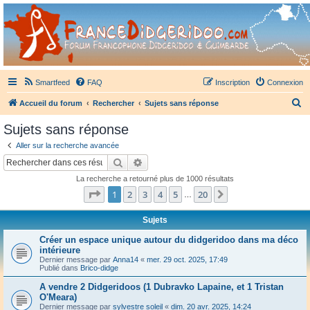
France Didgeridoo
Didgeridoo et Guimbarde sur France Didgeridoo - retrouvez la communauté.
Smartfeed
FAQ
Inscription
Connexion
R
Accueil du forum
Rechercher
Sujets sans réponse
e
Sujets sans réponse
c
Aller sur la recherche avancée
h
Rechercher
Recherche avancée
e
La recherche a retourné plus de 1000 résultats
r
Page
1
sur
20
1
2
3
4
5
20
Suivant
…
c
h
Sujets
e
Créer un espace unique autour du didgeridoo dans ma déco
intérieure
r
Dernier message par
Anna14
«
mer. 29 oct. 2025, 17:49
Publié dans
Brico-didge
A vendre 2 Didgeridoos (1 Dubravko Lapaine, et 1 Tristan
O'Meara)
Dernier message par
sylvestre soleil
«
dim. 20 avr. 2025, 14:24