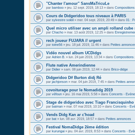
"Chanter l'amour" SansMaTricuLe
par
bamboo
»
jeu. 12 sept. 2019, 18:13
» dans
Compositions
Cours de Didgeridoo tous niveaux à PARIS
par
sylvestre soleil
»
mer. 04 sept. 2019, 20:49
» dans
01 : P
Quel micro utiliser avec un ampli rolland cube 
par
Chacho
»
mar. 13 août 2019, 12:25
» dans
Enregistrement
rech joueur FUJARA // urgent
par
toine56
»
jeu. 18 juil. 2019, 11:46
» dans
Petites annonce
Vidéo nouvel album UCDidgs
par
Adrien B.
»
lun. 24 juin 2019, 13:34
» dans
Compositions 
Flute native Amerindienne
par
Didier
»
sam. 08 juin 2019, 12:44
» dans
Brico-didge
Didgeridoo D# Burton didj Ré
par
jachjonson
»
mar. 04 juin 2019, 7:45
» dans
Petites anno
covoiturage pour le Nomadidg 2019
par
véfoun
»
jeu. 16 mai 2019, 5:58
» dans
Concerts - Evéne
Stage de didgeridoo avec Tiago Francisquinho
par
batman
»
mar. 07 mai 2019, 10:10
» dans
Concerts - Evé
Vends Didg Kan ar c'hoad
par
bat
»
lun. 08 avr. 2019, 18:57
» dans
Petites annonces
Festival NomaDidge 2ème édition
par
kurungai
»
jeu. 04 avr. 2019, 8:53
» dans
Concerts - Evé