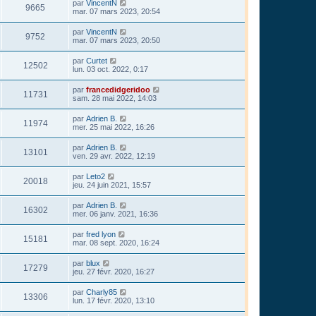
par
VincentN
9665
mar. 07 mars 2023, 20:54
par
VincentN
9752
mar. 07 mars 2023, 20:50
par
Curtet
12502
lun. 03 oct. 2022, 0:17
par
francedidgeridoo
11731
sam. 28 mai 2022, 14:03
par
Adrien B.
11974
mer. 25 mai 2022, 16:26
par
Adrien B.
13101
ven. 29 avr. 2022, 12:19
par
Leto2
20018
jeu. 24 juin 2021, 15:57
par
Adrien B.
16302
mer. 06 janv. 2021, 16:36
par
fred lyon
15181
mar. 08 sept. 2020, 16:24
par
blux
17279
jeu. 27 févr. 2020, 16:27
par
Charly85
13306
lun. 17 févr. 2020, 13:10