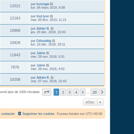
par
kurungai
12022
lun. 04 mars 2019, 8:08
par
fred lyon
12163
mar. 05 févr. 2019, 11:21
par
Adrien B.
10888
jeu. 20 déc. 2018, 16:00
par
Débutdidg
10928
lun. 10 déc. 2018, 18:11
par
Jaime
11843
mer. 28 nov. 2018, 5:51
par
Jaime
7876
mer. 28 nov. 2018, 4:02
par
Adrien B.
10208
mer. 07 nov. 2018, 15:43
Page
1
sur
20
1
2
3
4
5
20
Suivant
ourné plus de 1000 résultats
…
Aller
 contacter
Supprimer les cookies
Fuseau horaire sur
UTC+02:00