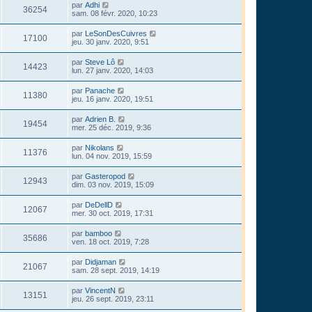
par
Adhi
36254
sam. 08 févr. 2020, 10:23
par
LeSonDesCuivres
17100
jeu. 30 janv. 2020, 9:51
par
Steve Lô
14423
lun. 27 janv. 2020, 14:03
par
Panache
11380
jeu. 16 janv. 2020, 19:51
par
Adrien B.
19454
mer. 25 déc. 2019, 9:36
par
Nikolans
11376
lun. 04 nov. 2019, 15:59
par
Gasteropod
12943
dim. 03 nov. 2019, 15:09
par
DeDellD
12067
mer. 30 oct. 2019, 17:31
par
bamboo
35686
ven. 18 oct. 2019, 7:28
par
Didjaman
21067
sam. 28 sept. 2019, 14:19
par
VincentN
13151
jeu. 26 sept. 2019, 23:11