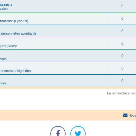
assion
0
ssion
0
ibrations" (Lyon 69)
0
 personnelles guimbarde
0
 Nord-Ouest
0
onces
0
sonnelles didgeridoo
0
onces
La recherche a ret
Nous