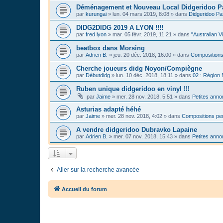
Déménagement et Nouveau Local Didgeridoo P
par
kurungai
»
lun. 04 mars 2019, 8:08
» dans
Didgeridoo Pa
DIDG2DIDG 2019 A LYON !!!!
par
fred lyon
»
mar. 05 févr. 2019, 11:21
» dans
"Australian V
beatbox dans Morsing
par
Adrien B.
»
jeu. 20 déc. 2018, 16:00
» dans
Compositions
Cherche joueurs didg Noyon/Compiègne
par
Débutdidg
»
lun. 10 déc. 2018, 18:11
» dans
02 : Région
Ruben unique didgeridoo en vinyl !!!
par
Jaime
»
mer. 28 nov. 2018, 5:51
» dans
Petites ann
Asturias adapté héhé
par
Jaime
»
mer. 28 nov. 2018, 4:02
» dans
Compositions per
A vendre didgeridoo Dubravko Lapaine
par
Adrien B.
»
mer. 07 nov. 2018, 15:43
» dans
Petites ann
Aller sur la recherche avancée
Accueil du forum