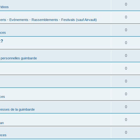
0
ridoos
0
erts - Evénements - Rassemblements - Festivals (sauf Airvault)
0
nces
z?
0
0
 personnelles guimbarde
0
0
0
nces
0
esses de la guimbarde
0
man
0
nces