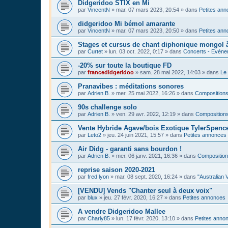
Didgeridoo STIX en Mi
par
VincentN
»
mar. 07 mars 2023, 20:54
» dans
Petites an
didgeridoo Mi bémol amarante
par
VincentN
»
mar. 07 mars 2023, 20:50
» dans
Petites an
Stages et cursus de chant diphonique mongol
par
Curtet
»
lun. 03 oct. 2022, 0:17
» dans
Concerts - Evénem
-20% sur toute la boutique FD
par
francedidgeridoo
»
sam. 28 mai 2022, 14:03
» dans
Le 
Pranavibes : méditations sonores
par
Adrien B.
»
mer. 25 mai 2022, 16:26
» dans
Compositions
90s challenge solo
par
Adrien B.
»
ven. 29 avr. 2022, 12:19
» dans
Compositions
Vente Hybride Agave/bois Exotique TylerSpenc
par
Leto2
»
jeu. 24 juin 2021, 15:57
» dans
Petites annonces
Air Didg - garanti sans bourdon !
par
Adrien B.
»
mer. 06 janv. 2021, 16:36
» dans
Composition
reprise saison 2020-2021
par
fred lyon
»
mar. 08 sept. 2020, 16:24
» dans
"Australian 
[VENDU] Vends "Chanter seul à deux voix"
par
blux
»
jeu. 27 févr. 2020, 16:27
» dans
Petites annonces
A vendre Didgeridoo Mallee
par
Charly85
»
lun. 17 févr. 2020, 13:10
» dans
Petites anno