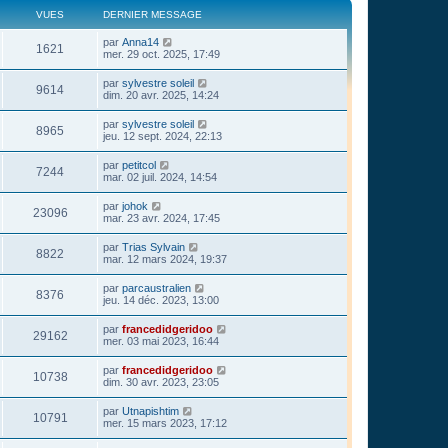
VUES
DERNIER MESSAGE
par
Anna14
1621
mer. 29 oct. 2025, 17:49
par
sylvestre soleil
9614
dim. 20 avr. 2025, 14:24
par
sylvestre soleil
8965
jeu. 12 sept. 2024, 22:13
par
petitcol
7244
mar. 02 juil. 2024, 14:54
par
johok
23096
mar. 23 avr. 2024, 17:45
par
Trias Sylvain
8822
mar. 12 mars 2024, 19:37
par
parcaustralien
8376
jeu. 14 déc. 2023, 13:00
par
francedidgeridoo
29162
mer. 03 mai 2023, 16:44
par
francedidgeridoo
10738
dim. 30 avr. 2023, 23:05
par
Utnapishtim
10791
mer. 15 mars 2023, 17:12