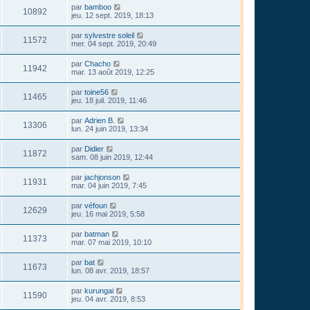
par
bamboo
10892
jeu. 12 sept. 2019, 18:13
par
sylvestre soleil
11572
mer. 04 sept. 2019, 20:49
par
Chacho
11942
mar. 13 août 2019, 12:25
par
toine56
11465
jeu. 18 juil. 2019, 11:46
par
Adrien B.
13306
lun. 24 juin 2019, 13:34
par
Didier
11872
sam. 08 juin 2019, 12:44
par
jachjonson
11931
mar. 04 juin 2019, 7:45
par
véfoun
12629
jeu. 16 mai 2019, 5:58
par
batman
11373
mar. 07 mai 2019, 10:10
par
bat
11673
lun. 08 avr. 2019, 18:57
par
kurungai
11590
jeu. 04 avr. 2019, 8:53