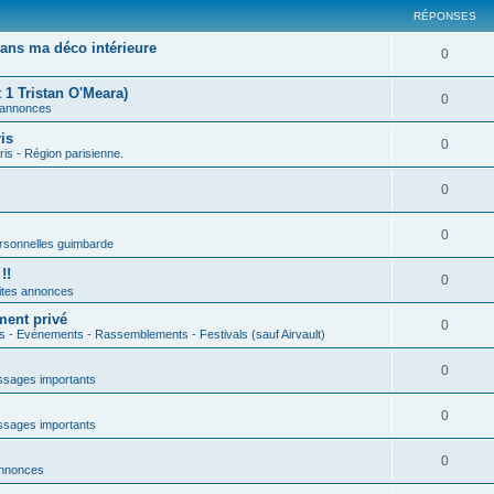
RÉPONSES
ans ma déco intérieure
0
 1 Tristan O'Meara)
0
 annonces
is
0
ris - Région parisienne.
0
0
rsonnelles guimbarde
!!
0
ites annonces
ment privé
0
s - Evénements - Rassemblements - Festivals (sauf Airvault)
0
sages importants
0
sages importants
0
annonces