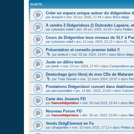
SUJETS
Créer un espace unique autour du didgeridoo d
par
Anna14
»
mer. 29 oct. 2025, 17:49
» dans
Brico-didge
A vendre 2 Didgeridoos (1 Dubravko Lapaine, et
par
sylvestre soleil
»
dim. 20 avr. 2025, 14:24
» dans
Petites
Cours de Didgeridoo tous niveaux de SLY à Par
par
sylvestre soleil
»
jeu. 12 sept. 2024, 22:13
» dans
01 : Pa
Présentation et conseils premier bébé !!
par
petitcol
»
mar. 02 juil. 2024, 14:54
» dans
Brico-didge
Juste un délire teste
par
johok
»
mar. 23 avr. 2024, 17:45
» dans
Compositions pe
Destockage (prix libre) de mes CDs de Malaram 
par
Trias Sylvain
»
mar. 12 mars 2024, 19:37
» dans
Pet
Prestations Didgeridoo/ concert dans établisse
par
parcaustralien
»
jeu. 14 déc. 2023, 13:00
» dans
Concert
Carte des Joueurs FD
par
francedidgeridoo
»
mer. 03 mai 2023, 16:44
» dans
Mes
Nouveau Forum FD
par
francedidgeridoo
»
dim. 30 avr. 2023, 23:05
» dans
Mes
Vends DidgElement en Fa
par
Utnapishtim
»
mer. 15 mars 2023, 17:12
» dans
Petites 