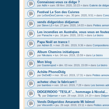
Connaissez-vous ce didge ?
par
Adhi
»
sam. 08 févr. 2020, 10:23
» dans
Galerie de didge
Festival Le Son des Cuivres
par
LeSonDesCuivres
»
jeu. 30 janv. 2020, 9:51
» dans
Conc
vends didgeridoo didjaman
par
Steve Lô
»
lun. 27 janv. 2020, 14:03
» dans
Petites anno
Les incendies en Australie, vous vous en foute
par
Panache
»
jeu. 16 janv. 2020, 19:51
» dans
Le bistro
Papa Noël en trance !
par
Adrien B.
»
mer. 25 déc. 2019, 9:36
» dans
Compositions
Album Chemins initiatiques
par
Nikolans
»
lun. 04 nov. 2019, 15:59
» dans
Le bistro
Mon blog
par
Gasteropod
»
dim. 03 nov. 2019, 15:09
» dans
Le bistro
Achète PhonoDidg
par
DeDellD
»
mer. 30 oct. 2019, 17:31
» dans
Petites anno
achetez chez le fabricant !
par
bamboo
»
ven. 18 oct. 2019, 7:28
» dans
Les bonnes adr
DIDGERIDOO "TESLA"... hommage à Nicolaï...
par
Didjaman
»
sam. 28 sept. 2019, 14:19
» dans
Didja
Vends Didgeridoo Amarante Mi bémol
par
VincentN
»
jeu. 26 sept. 2019, 23:11
» dans
Petites anno