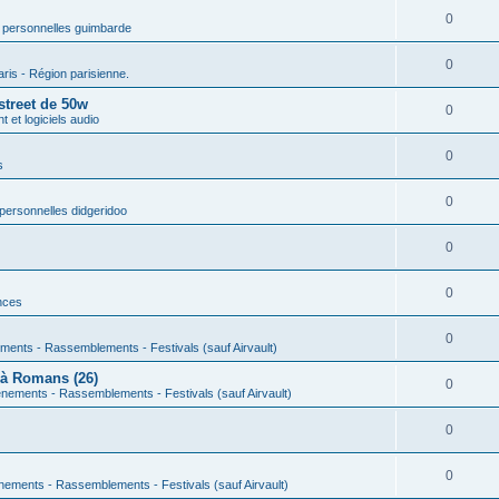
0
 personnelles guimbarde
0
aris - Région parisienne.
street de 50w
0
 et logiciels audio
0
s
0
personnelles didgeridoo
0
0
nces
0
ments - Rassemblements - Festivals (sauf Airvault)
 à Romans (26)
0
nements - Rassemblements - Festivals (sauf Airvault)
0
0
nements - Rassemblements - Festivals (sauf Airvault)