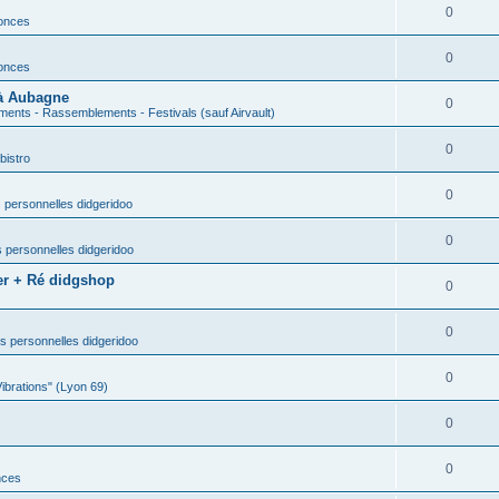
0
nonces
0
nonces
 à Aubagne
0
ents - Rassemblements - Festivals (sauf Airvault)
0
bistro
0
 personnelles didgeridoo
0
 personnelles didgeridoo
er + Ré didgshop
0
0
s personnelles didgeridoo
0
Vibrations" (Lyon 69)
0
0
nces