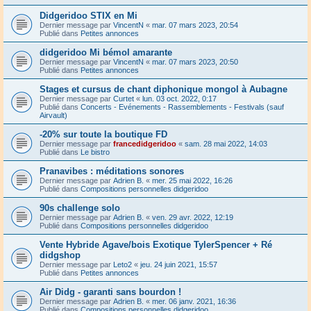
Didgeridoo STIX en Mi
Dernier message par
VincentN
«
mar. 07 mars 2023, 20:54
Publié dans
Petites annonces
didgeridoo Mi bémol amarante
Dernier message par
VincentN
«
mar. 07 mars 2023, 20:50
Publié dans
Petites annonces
Stages et cursus de chant diphonique mongol à Aubagne
Dernier message par
Curtet
«
lun. 03 oct. 2022, 0:17
Publié dans
Concerts - Evénements - Rassemblements - Festivals (sauf
Airvault)
-20% sur toute la boutique FD
Dernier message par
francedidgeridoo
«
sam. 28 mai 2022, 14:03
Publié dans
Le bistro
Pranavibes : méditations sonores
Dernier message par
Adrien B.
«
mer. 25 mai 2022, 16:26
Publié dans
Compositions personnelles didgeridoo
90s challenge solo
Dernier message par
Adrien B.
«
ven. 29 avr. 2022, 12:19
Publié dans
Compositions personnelles didgeridoo
Vente Hybride Agave/bois Exotique TylerSpencer + Ré
didgshop
Dernier message par
Leto2
«
jeu. 24 juin 2021, 15:57
Publié dans
Petites annonces
Air Didg - garanti sans bourdon !
Dernier message par
Adrien B.
«
mer. 06 janv. 2021, 16:36
Publié dans
Compositions personnelles didgeridoo