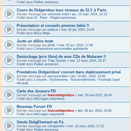
Publié dans
Petites annonces
Cours de Didgeridoo tous niveaux de SLY à Paris
Dernier message par
sylvestre soleil
«
jeu. 12 sept. 2024, 22:13
Publié dans
01 : Paris - Région parisienne.
Présentation et conseils premier bébé !!
Dernier message par
petitcol
«
mar. 02 juil. 2024, 14:54
Publié dans
Brico-didge
Juste un délire teste
Dernier message par
johok
«
mar. 23 avr. 2024, 17:45
Publié dans
Compositions personnelles guimbarde
Destockage (prix libre) de mes CDs de Malaram !!
Dernier message par
Trias Sylvain
«
mar. 12 mars 2024, 19:37
Publié dans
Petites annonces
Prestations Didgeridoo/ concert dans établissement privé
Dernier message par
parcaustralien
«
jeu. 14 déc. 2023, 13:00
Publié dans
Concerts - Evénements - Rassemblements - Festivals (sauf
Airvault)
Carte des Joueurs FD
Dernier message par
francedidgeridoo
«
mer. 03 mai 2023, 16:44
Publié dans
Messages importants
Nouveau Forum FD
Dernier message par
francedidgeridoo
«
dim. 30 avr. 2023, 23:05
Publié dans
Messages importants
Vends DidgElement en Fa
Dernier message par
Utnapishtim
«
mer. 15 mars 2023, 17:12
Publié dans
Petites annonces