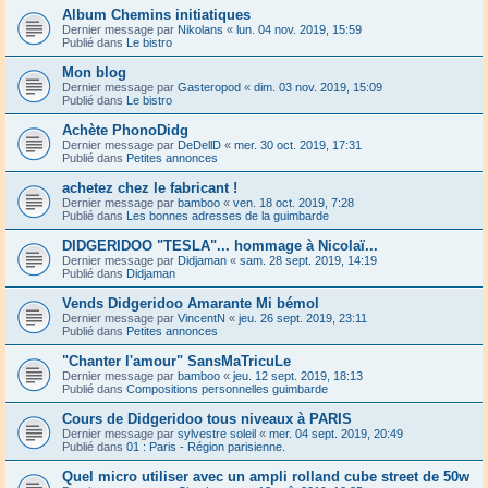
Album Chemins initiatiques
Dernier message par
Nikolans
«
lun. 04 nov. 2019, 15:59
Publié dans
Le bistro
Mon blog
Dernier message par
Gasteropod
«
dim. 03 nov. 2019, 15:09
Publié dans
Le bistro
Achète PhonoDidg
Dernier message par
DeDellD
«
mer. 30 oct. 2019, 17:31
Publié dans
Petites annonces
achetez chez le fabricant !
Dernier message par
bamboo
«
ven. 18 oct. 2019, 7:28
Publié dans
Les bonnes adresses de la guimbarde
DIDGERIDOO "TESLA"... hommage à Nicolaï...
Dernier message par
Didjaman
«
sam. 28 sept. 2019, 14:19
Publié dans
Didjaman
Vends Didgeridoo Amarante Mi bémol
Dernier message par
VincentN
«
jeu. 26 sept. 2019, 23:11
Publié dans
Petites annonces
"Chanter l'amour" SansMaTricuLe
Dernier message par
bamboo
«
jeu. 12 sept. 2019, 18:13
Publié dans
Compositions personnelles guimbarde
Cours de Didgeridoo tous niveaux à PARIS
Dernier message par
sylvestre soleil
«
mer. 04 sept. 2019, 20:49
Publié dans
01 : Paris - Région parisienne.
Quel micro utiliser avec un ampli rolland cube street de 50w