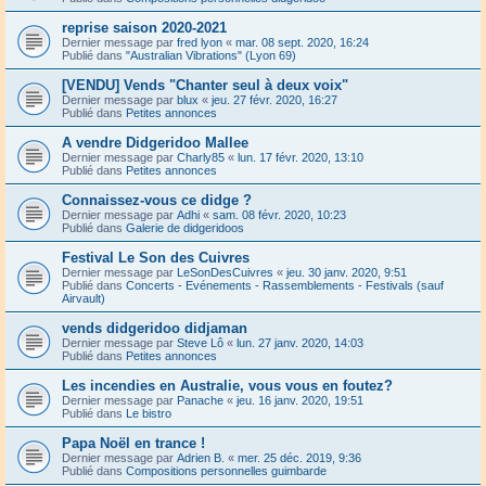
reprise saison 2020-2021
Dernier message par
fred lyon
«
mar. 08 sept. 2020, 16:24
Publié dans
"Australian Vibrations" (Lyon 69)
[VENDU] Vends "Chanter seul à deux voix"
Dernier message par
blux
«
jeu. 27 févr. 2020, 16:27
Publié dans
Petites annonces
A vendre Didgeridoo Mallee
Dernier message par
Charly85
«
lun. 17 févr. 2020, 13:10
Publié dans
Petites annonces
Connaissez-vous ce didge ?
Dernier message par
Adhi
«
sam. 08 févr. 2020, 10:23
Publié dans
Galerie de didgeridoos
Festival Le Son des Cuivres
Dernier message par
LeSonDesCuivres
«
jeu. 30 janv. 2020, 9:51
Publié dans
Concerts - Evénements - Rassemblements - Festivals (sauf
Airvault)
vends didgeridoo didjaman
Dernier message par
Steve Lô
«
lun. 27 janv. 2020, 14:03
Publié dans
Petites annonces
Les incendies en Australie, vous vous en foutez?
Dernier message par
Panache
«
jeu. 16 janv. 2020, 19:51
Publié dans
Le bistro
Papa Noël en trance !
Dernier message par
Adrien B.
«
mer. 25 déc. 2019, 9:36
Publié dans
Compositions personnelles guimbarde