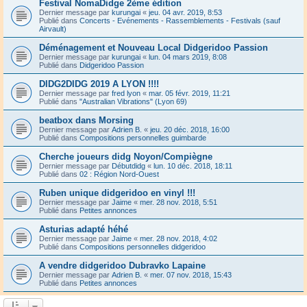
Festival NomaDidge 2ème édition
Dernier message par
kurungai
«
jeu. 04 avr. 2019, 8:53
Publié dans
Concerts - Evénements - Rassemblements - Festivals (sauf
Airvault)
Déménagement et Nouveau Local Didgeridoo Passion
Dernier message par
kurungai
«
lun. 04 mars 2019, 8:08
Publié dans
Didgeridoo Passion
DIDG2DIDG 2019 A LYON !!!!
Dernier message par
fred lyon
«
mar. 05 févr. 2019, 11:21
Publié dans
"Australian Vibrations" (Lyon 69)
beatbox dans Morsing
Dernier message par
Adrien B.
«
jeu. 20 déc. 2018, 16:00
Publié dans
Compositions personnelles guimbarde
Cherche joueurs didg Noyon/Compiègne
Dernier message par
Débutdidg
«
lun. 10 déc. 2018, 18:11
Publié dans
02 : Région Nord-Ouest
Ruben unique didgeridoo en vinyl !!!
Dernier message par
Jaime
«
mer. 28 nov. 2018, 5:51
Publié dans
Petites annonces
Asturias adapté héhé
Dernier message par
Jaime
«
mer. 28 nov. 2018, 4:02
Publié dans
Compositions personnelles didgeridoo
A vendre didgeridoo Dubravko Lapaine
Dernier message par
Adrien B.
«
mer. 07 nov. 2018, 15:43
Publié dans
Petites annonces