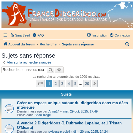
France Didgeridoo
Didgeridoo et Guimbarde sur France Didgeridoo - retrouvez la communauté.
Smartfeed
FAQ
Inscription
Connexion
R
Accueil du forum
Rechercher
Sujets sans réponse
e
Sujets sans réponse
c
Aller sur la recherche avancée
h
Rechercher
Recherche avancée
e
La recherche a retourné plus de 1000 résultats
r
Page
1
sur
20
1
2
3
4
5
20
Suivant
…
c
h
Sujets
e
Créer un espace unique autour du didgeridoo dans ma déco
intérieure
r
Dernier message par
Anna14
«
mer. 29 oct. 2025, 17:49
Publié dans
Brico-didge
A vendre 2 Didgeridoos (1 Dubravko Lapaine, et 1 Tristan
O'Meara)
Dernier message par
sylvestre soleil
«
dim. 20 avr. 2025, 14:24