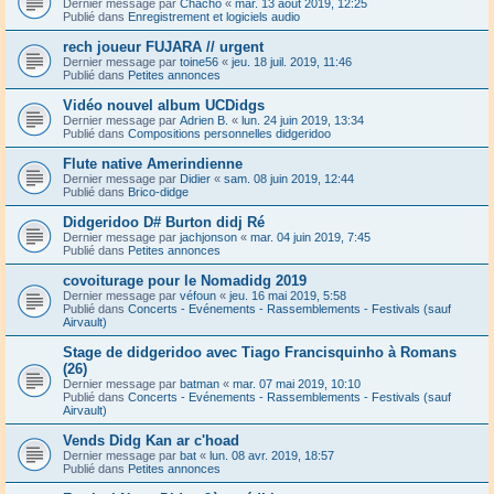
Dernier message par
Chacho
«
mar. 13 août 2019, 12:25
Publié dans
Enregistrement et logiciels audio
rech joueur FUJARA // urgent
Dernier message par
toine56
«
jeu. 18 juil. 2019, 11:46
Publié dans
Petites annonces
Vidéo nouvel album UCDidgs
Dernier message par
Adrien B.
«
lun. 24 juin 2019, 13:34
Publié dans
Compositions personnelles didgeridoo
Flute native Amerindienne
Dernier message par
Didier
«
sam. 08 juin 2019, 12:44
Publié dans
Brico-didge
Didgeridoo D# Burton didj Ré
Dernier message par
jachjonson
«
mar. 04 juin 2019, 7:45
Publié dans
Petites annonces
covoiturage pour le Nomadidg 2019
Dernier message par
véfoun
«
jeu. 16 mai 2019, 5:58
Publié dans
Concerts - Evénements - Rassemblements - Festivals (sauf
Airvault)
Stage de didgeridoo avec Tiago Francisquinho à Romans
(26)
Dernier message par
batman
«
mar. 07 mai 2019, 10:10
Publié dans
Concerts - Evénements - Rassemblements - Festivals (sauf
Airvault)
Vends Didg Kan ar c'hoad
Dernier message par
bat
«
lun. 08 avr. 2019, 18:57
Publié dans
Petites annonces