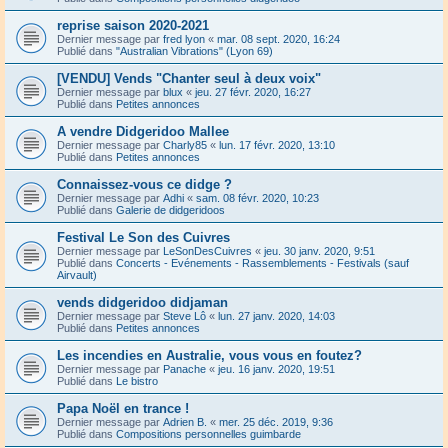
reprise saison 2020-2021
Dernier message par
fred lyon
«
mar. 08 sept. 2020, 16:24
Publié dans
"Australian Vibrations" (Lyon 69)
[VENDU] Vends "Chanter seul à deux voix"
Dernier message par
blux
«
jeu. 27 févr. 2020, 16:27
Publié dans
Petites annonces
A vendre Didgeridoo Mallee
Dernier message par
Charly85
«
lun. 17 févr. 2020, 13:10
Publié dans
Petites annonces
Connaissez-vous ce didge ?
Dernier message par
Adhi
«
sam. 08 févr. 2020, 10:23
Publié dans
Galerie de didgeridoos
Festival Le Son des Cuivres
Dernier message par
LeSonDesCuivres
«
jeu. 30 janv. 2020, 9:51
Publié dans
Concerts - Evénements - Rassemblements - Festivals (sauf
Airvault)
vends didgeridoo didjaman
Dernier message par
Steve Lô
«
lun. 27 janv. 2020, 14:03
Publié dans
Petites annonces
Les incendies en Australie, vous vous en foutez?
Dernier message par
Panache
«
jeu. 16 janv. 2020, 19:51
Publié dans
Le bistro
Papa Noël en trance !
Dernier message par
Adrien B.
«
mer. 25 déc. 2019, 9:36
Publié dans
Compositions personnelles guimbarde