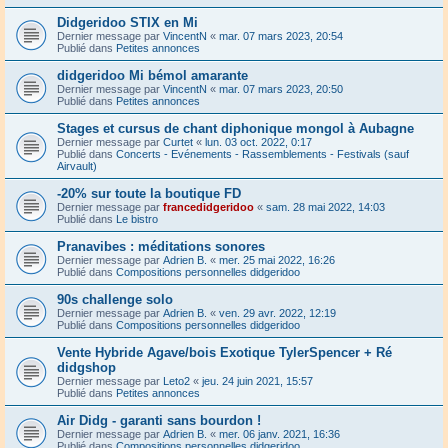
Didgeridoo STIX en Mi
Dernier message par
VincentN
«
mar. 07 mars 2023, 20:54
Publié dans
Petites annonces
didgeridoo Mi bémol amarante
Dernier message par
VincentN
«
mar. 07 mars 2023, 20:50
Publié dans
Petites annonces
Stages et cursus de chant diphonique mongol à Aubagne
Dernier message par
Curtet
«
lun. 03 oct. 2022, 0:17
Publié dans
Concerts - Evénements - Rassemblements - Festivals (sauf
Airvault)
-20% sur toute la boutique FD
Dernier message par
francedidgeridoo
«
sam. 28 mai 2022, 14:03
Publié dans
Le bistro
Pranavibes : méditations sonores
Dernier message par
Adrien B.
«
mer. 25 mai 2022, 16:26
Publié dans
Compositions personnelles didgeridoo
90s challenge solo
Dernier message par
Adrien B.
«
ven. 29 avr. 2022, 12:19
Publié dans
Compositions personnelles didgeridoo
Vente Hybride Agave/bois Exotique TylerSpencer + Ré
didgshop
Dernier message par
Leto2
«
jeu. 24 juin 2021, 15:57
Publié dans
Petites annonces
Air Didg - garanti sans bourdon !
Dernier message par
Adrien B.
«
mer. 06 janv. 2021, 16:36
Publié dans
Compositions personnelles didgeridoo