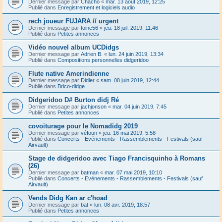
Dernier message par
Chacho
«
mar. 13 août 2019, 12:25
Publié dans
Enregistrement et logiciels audio
rech joueur FUJARA // urgent
Dernier message par
toine56
«
jeu. 18 juil. 2019, 11:46
Publié dans
Petites annonces
Vidéo nouvel album UCDidgs
Dernier message par
Adrien B.
«
lun. 24 juin 2019, 13:34
Publié dans
Compositions personnelles didgeridoo
Flute native Amerindienne
Dernier message par
Didier
«
sam. 08 juin 2019, 12:44
Publié dans
Brico-didge
Didgeridoo D# Burton didj Ré
Dernier message par
jachjonson
«
mar. 04 juin 2019, 7:45
Publié dans
Petites annonces
covoiturage pour le Nomadidg 2019
Dernier message par
véfoun
«
jeu. 16 mai 2019, 5:58
Publié dans
Concerts - Evénements - Rassemblements - Festivals (sauf
Airvault)
Stage de didgeridoo avec Tiago Francisquinho à Romans
(26)
Dernier message par
batman
«
mar. 07 mai 2019, 10:10
Publié dans
Concerts - Evénements - Rassemblements - Festivals (sauf
Airvault)
Vends Didg Kan ar c'hoad
Dernier message par
bat
«
lun. 08 avr. 2019, 18:57
Publié dans
Petites annonces