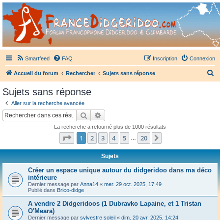
France Didgeridoo
Didgeridoo et Guimbarde sur France Didgeridoo - retrouvez la communauté.
Smartfeed
FAQ
Inscription
Connexion
R
Accueil du forum
Rechercher
Sujets sans réponse
e
Sujets sans réponse
c
Aller sur la recherche avancée
h
Rechercher
Recherche avancée
e
La recherche a retourné plus de 1000 résultats
r
Page
1
sur
20
1
2
3
4
5
20
Suivant
…
c
h
Sujets
e
Créer un espace unique autour du didgeridoo dans ma déco
intérieure
r
Dernier message par
Anna14
«
mer. 29 oct. 2025, 17:49
Publié dans
Brico-didge
A vendre 2 Didgeridoos (1 Dubravko Lapaine, et 1 Tristan
O'Meara)
Dernier message par
sylvestre soleil
«
dim. 20 avr. 2025, 14:24