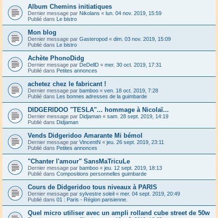
Album Chemins initiatiques
Dernier message par
Nikolans
«
lun. 04 nov. 2019, 15:59
Publié dans
Le bistro
Mon blog
Dernier message par
Gasteropod
«
dim. 03 nov. 2019, 15:09
Publié dans
Le bistro
Achète PhonoDidg
Dernier message par
DeDellD
«
mer. 30 oct. 2019, 17:31
Publié dans
Petites annonces
achetez chez le fabricant !
Dernier message par
bamboo
«
ven. 18 oct. 2019, 7:28
Publié dans
Les bonnes adresses de la guimbarde
DIDGERIDOO "TESLA"... hommage à Nicolaï...
Dernier message par
Didjaman
«
sam. 28 sept. 2019, 14:19
Publié dans
Didjaman
Vends Didgeridoo Amarante Mi bémol
Dernier message par
VincentN
«
jeu. 26 sept. 2019, 23:11
Publié dans
Petites annonces
"Chanter l'amour" SansMaTricuLe
Dernier message par
bamboo
«
jeu. 12 sept. 2019, 18:13
Publié dans
Compositions personnelles guimbarde
Cours de Didgeridoo tous niveaux à PARIS
Dernier message par
sylvestre soleil
«
mer. 04 sept. 2019, 20:49
Publié dans
01 : Paris - Région parisienne.
Quel micro utiliser avec un ampli rolland cube street de 50w