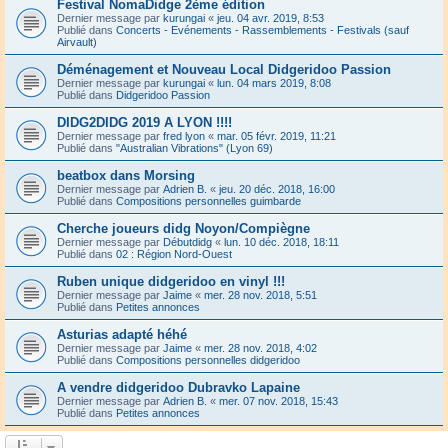
Festival NomaDidge 2ème édition
Dernier message par
kurungai
«
jeu. 04 avr. 2019, 8:53
Publié dans
Concerts - Evénements - Rassemblements - Festivals (sauf
Airvault)
Déménagement et Nouveau Local Didgeridoo Passion
Dernier message par
kurungai
«
lun. 04 mars 2019, 8:08
Publié dans
Didgeridoo Passion
DIDG2DIDG 2019 A LYON !!!!
Dernier message par
fred lyon
«
mar. 05 févr. 2019, 11:21
Publié dans
"Australian Vibrations" (Lyon 69)
beatbox dans Morsing
Dernier message par
Adrien B.
«
jeu. 20 déc. 2018, 16:00
Publié dans
Compositions personnelles guimbarde
Cherche joueurs didg Noyon/Compiègne
Dernier message par
Débutdidg
«
lun. 10 déc. 2018, 18:11
Publié dans
02 : Région Nord-Ouest
Ruben unique didgeridoo en vinyl !!!
Dernier message par
Jaime
«
mer. 28 nov. 2018, 5:51
Publié dans
Petites annonces
Asturias adapté héhé
Dernier message par
Jaime
«
mer. 28 nov. 2018, 4:02
Publié dans
Compositions personnelles didgeridoo
A vendre didgeridoo Dubravko Lapaine
Dernier message par
Adrien B.
«
mer. 07 nov. 2018, 15:43
Publié dans
Petites annonces