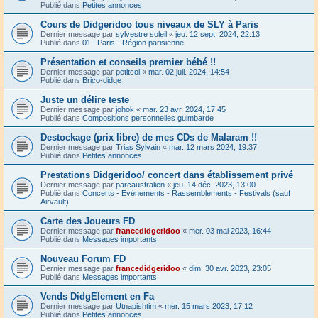
Publié dans
Petites annonces
Cours de Didgeridoo tous niveaux de SLY à Paris
Dernier message par
sylvestre soleil
«
jeu. 12 sept. 2024, 22:13
Publié dans
01 : Paris - Région parisienne.
Présentation et conseils premier bébé !!
Dernier message par
petitcol
«
mar. 02 juil. 2024, 14:54
Publié dans
Brico-didge
Juste un délire teste
Dernier message par
johok
«
mar. 23 avr. 2024, 17:45
Publié dans
Compositions personnelles guimbarde
Destockage (prix libre) de mes CDs de Malaram !!
Dernier message par
Trias Sylvain
«
mar. 12 mars 2024, 19:37
Publié dans
Petites annonces
Prestations Didgeridoo/ concert dans établissement privé
Dernier message par
parcaustralien
«
jeu. 14 déc. 2023, 13:00
Publié dans
Concerts - Evénements - Rassemblements - Festivals (sauf
Airvault)
Carte des Joueurs FD
Dernier message par
francedidgeridoo
«
mer. 03 mai 2023, 16:44
Publié dans
Messages importants
Nouveau Forum FD
Dernier message par
francedidgeridoo
«
dim. 30 avr. 2023, 23:05
Publié dans
Messages importants
Vends DidgElement en Fa
Dernier message par
Utnapishtim
«
mer. 15 mars 2023, 17:12
Publié dans
Petites annonces