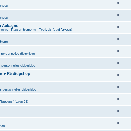
0
nonces
0
nonces
 à Aubagne
0
ents - Rassemblements - Festivals (sauf Airvault)
0
bistro
0
 personnelles didgeridoo
0
 personnelles didgeridoo
er + Ré didgshop
0
0
s personnelles didgeridoo
0
Vibrations" (Lyon 69)
0
0
nces