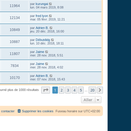
par
kurungai
11964
lun. 04 mars 2019, 8:08
par
fred lyon
12134
mar. 05 févr. 2019, 11:21
par
Adrien B.
10849
jeu. 20 déc. 2018, 16:00
par
Débutdidg
10887
lun. 10 déc. 2018, 18:11
par
Jaime
11807
mer. 28 nov. 2018, 5:51
par
Jaime
7834
mer. 28 nov. 2018, 4:02
par
Adrien B.
10170
mer. 07 nov. 2018, 15:43
Page
1
sur
20
1
2
3
4
5
20
Suivant
ourné plus de 1000 résultats
…
Aller
 contacter
Supprimer les cookies
Fuseau horaire sur
UTC+02:00