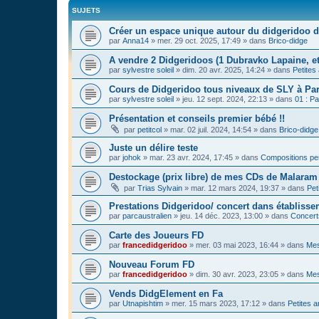
SUJETS
Créer un espace unique autour du didgeridoo d
par
Anna14
»
mer. 29 oct. 2025, 17:49
» dans
Brico-didge
A vendre 2 Didgeridoos (1 Dubravko Lapaine, et
par
sylvestre soleil
»
dim. 20 avr. 2025, 14:24
» dans
Petites
Cours de Didgeridoo tous niveaux de SLY à Par
par
sylvestre soleil
»
jeu. 12 sept. 2024, 22:13
» dans
01 : Pa
Présentation et conseils premier bébé !!
par
petitcol
»
mar. 02 juil. 2024, 14:54
» dans
Brico-didge
Juste un délire teste
par
johok
»
mar. 23 avr. 2024, 17:45
» dans
Compositions pe
Destockage (prix libre) de mes CDs de Malaram 
par
Trias Sylvain
»
mar. 12 mars 2024, 19:37
» dans
Pet
Prestations Didgeridoo/ concert dans établisse
par
parcaustralien
»
jeu. 14 déc. 2023, 13:00
» dans
Concert
Carte des Joueurs FD
par
francedidgeridoo
»
mer. 03 mai 2023, 16:44
» dans
Mes
Nouveau Forum FD
par
francedidgeridoo
»
dim. 30 avr. 2023, 23:05
» dans
Mes
Vends DidgElement en Fa
par
Utnapishtim
»
mer. 15 mars 2023, 17:12
» dans
Petites 