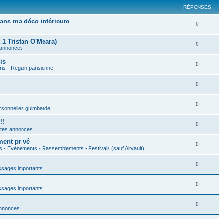
RÉPONSES
ans ma déco intérieure
0
 1 Tristan O'Meara)
0
 annonces
is
0
ris - Région parisienne.
0
0
rsonnelles guimbarde
!!
0
ites annonces
ment privé
0
s - Evénements - Rassemblements - Festivals (sauf Airvault)
0
sages importants
0
sages importants
0
annonces