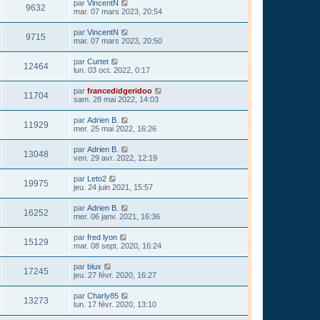
par
VincentN
9632
mar. 07 mars 2023, 20:54
par
VincentN
9715
mar. 07 mars 2023, 20:50
par
Curtet
12464
lun. 03 oct. 2022, 0:17
par
francedidgeridoo
11704
sam. 28 mai 2022, 14:03
par
Adrien B.
11929
mer. 25 mai 2022, 16:26
par
Adrien B.
13048
ven. 29 avr. 2022, 12:19
par
Leto2
19975
jeu. 24 juin 2021, 15:57
par
Adrien B.
16252
mer. 06 janv. 2021, 16:36
par
fred lyon
15129
mar. 08 sept. 2020, 16:24
par
blux
17245
jeu. 27 févr. 2020, 16:27
par
Charly85
13273
lun. 17 févr. 2020, 13:10