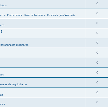
0
ridoos
0
erts - Evénements - Rassemblements - Festivals (sauf Airvault)
0
nces
z?
0
0
 personnelles guimbarde
0
0
0
nces
0
esses de la guimbarde
0
man
0
nces