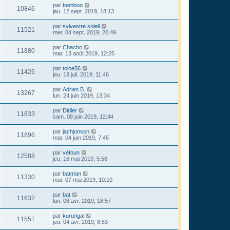
par
bamboo
10846
jeu. 12 sept. 2019, 18:13
par
sylvestre soleil
11521
mer. 04 sept. 2019, 20:49
par
Chacho
11880
mar. 13 août 2019, 12:25
par
toine56
11426
jeu. 18 juil. 2019, 11:46
par
Adrien B.
13267
lun. 24 juin 2019, 13:34
par
Didier
11833
sam. 08 juin 2019, 12:44
par
jachjonson
11896
mar. 04 juin 2019, 7:45
par
véfoun
12588
jeu. 16 mai 2019, 5:58
par
batman
11330
mar. 07 mai 2019, 10:10
par
bat
11632
lun. 08 avr. 2019, 18:57
par
kurungai
11551
jeu. 04 avr. 2019, 8:53