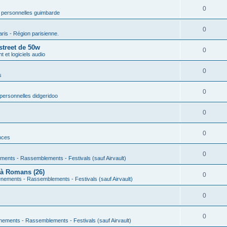
0
 personnelles guimbarde
0
aris - Région parisienne.
street de 50w
0
 et logiciels audio
0
s
0
personnelles didgeridoo
0
0
nces
0
ments - Rassemblements - Festivals (sauf Airvault)
 à Romans (26)
0
nements - Rassemblements - Festivals (sauf Airvault)
0
0
nements - Rassemblements - Festivals (sauf Airvault)