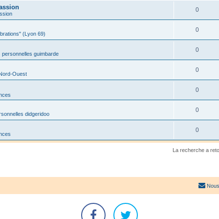
assion
0
ssion
0
ibrations" (Lyon 69)
0
 personnelles guimbarde
0
 Nord-Ouest
0
onces
0
sonnelles didgeridoo
0
onces
La recherche a ret
Nous