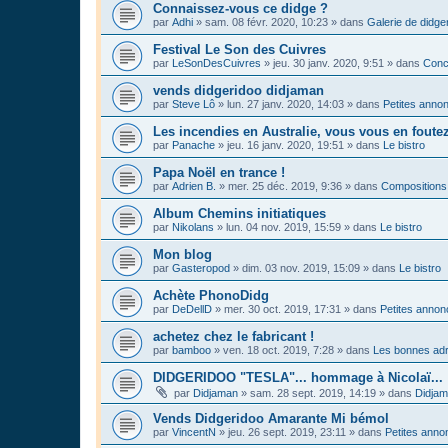
Connaissez-vous ce didge ?
par
Adhi
»
sam. 08 févr. 2020, 10:23
» dans
Galerie de didge
Festival Le Son des Cuivres
par
LeSonDesCuivres
»
jeu. 30 janv. 2020, 9:51
» dans
Conc
vends didgeridoo didjaman
par
Steve Lô
»
lun. 27 janv. 2020, 14:03
» dans
Petites anno
Les incendies en Australie, vous vous en foute
par
Panache
»
jeu. 16 janv. 2020, 19:51
» dans
Le bistro
Papa Noël en trance !
par
Adrien B.
»
mer. 25 déc. 2019, 9:36
» dans
Compositions
Album Chemins initiatiques
par
Nikolans
»
lun. 04 nov. 2019, 15:59
» dans
Le bistro
Mon blog
par
Gasteropod
»
dim. 03 nov. 2019, 15:09
» dans
Le bistro
Achète PhonoDidg
par
DeDellD
»
mer. 30 oct. 2019, 17:31
» dans
Petites anno
achetez chez le fabricant !
par
bamboo
»
ven. 18 oct. 2019, 7:28
» dans
Les bonnes adr
DIDGERIDOO "TESLA"... hommage à Nicolaï...
par
Didjaman
»
sam. 28 sept. 2019, 14:19
» dans
Didja
Vends Didgeridoo Amarante Mi bémol
par
VincentN
»
jeu. 26 sept. 2019, 23:11
» dans
Petites anno