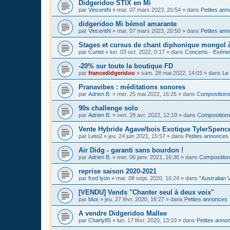
Didgeridoo STIX en Mi
par
VincentN
»
mar. 07 mars 2023, 20:54
» dans
Petites an
didgeridoo Mi bémol amarante
par
VincentN
»
mar. 07 mars 2023, 20:50
» dans
Petites an
Stages et cursus de chant diphonique mongol
par
Curtet
»
lun. 03 oct. 2022, 0:17
» dans
Concerts - Evénem
-20% sur toute la boutique FD
par
francedidgeridoo
»
sam. 28 mai 2022, 14:03
» dans
Le 
Pranavibes : méditations sonores
par
Adrien B.
»
mer. 25 mai 2022, 16:26
» dans
Compositions
90s challenge solo
par
Adrien B.
»
ven. 29 avr. 2022, 12:19
» dans
Compositions
Vente Hybride Agave/bois Exotique TylerSpenc
par
Leto2
»
jeu. 24 juin 2021, 15:57
» dans
Petites annonces
Air Didg - garanti sans bourdon !
par
Adrien B.
»
mer. 06 janv. 2021, 16:36
» dans
Composition
reprise saison 2020-2021
par
fred lyon
»
mar. 08 sept. 2020, 16:24
» dans
"Australian 
[VENDU] Vends "Chanter seul à deux voix"
par
blux
»
jeu. 27 févr. 2020, 16:27
» dans
Petites annonces
A vendre Didgeridoo Mallee
par
Charly85
»
lun. 17 févr. 2020, 13:10
» dans
Petites anno