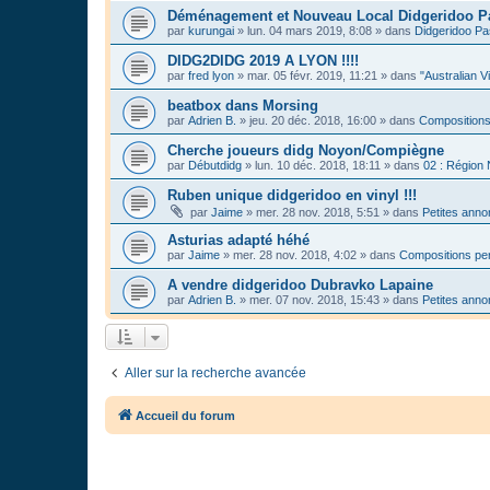
Déménagement et Nouveau Local Didgeridoo P
par
kurungai
»
lun. 04 mars 2019, 8:08
» dans
Didgeridoo Pa
DIDG2DIDG 2019 A LYON !!!!
par
fred lyon
»
mar. 05 févr. 2019, 11:21
» dans
"Australian V
beatbox dans Morsing
par
Adrien B.
»
jeu. 20 déc. 2018, 16:00
» dans
Compositions
Cherche joueurs didg Noyon/Compiègne
par
Débutdidg
»
lun. 10 déc. 2018, 18:11
» dans
02 : Région
Ruben unique didgeridoo en vinyl !!!
par
Jaime
»
mer. 28 nov. 2018, 5:51
» dans
Petites ann
Asturias adapté héhé
par
Jaime
»
mer. 28 nov. 2018, 4:02
» dans
Compositions per
A vendre didgeridoo Dubravko Lapaine
par
Adrien B.
»
mer. 07 nov. 2018, 15:43
» dans
Petites ann
Aller sur la recherche avancée
Accueil du forum