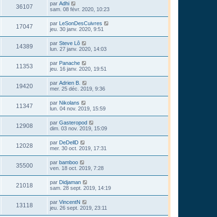
par
Adhi
36107
sam. 08 févr. 2020, 10:23
par
LeSonDesCuivres
17047
jeu. 30 janv. 2020, 9:51
par
Steve Lô
14389
lun. 27 janv. 2020, 14:03
par
Panache
11353
jeu. 16 janv. 2020, 19:51
par
Adrien B.
19420
mer. 25 déc. 2019, 9:36
par
Nikolans
11347
lun. 04 nov. 2019, 15:59
par
Gasteropod
12908
dim. 03 nov. 2019, 15:09
par
DeDellD
12028
mer. 30 oct. 2019, 17:31
par
bamboo
35500
ven. 18 oct. 2019, 7:28
par
Didjaman
21018
sam. 28 sept. 2019, 14:19
par
VincentN
13118
jeu. 26 sept. 2019, 23:11