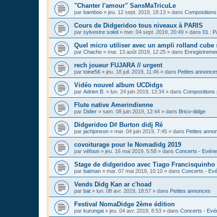
"Chanter l'amour" SansMaTricuLe
par
bamboo
»
jeu. 12 sept. 2019, 18:13
» dans
Compositions
Cours de Didgeridoo tous niveaux à PARIS
par
sylvestre soleil
»
mer. 04 sept. 2019, 20:49
» dans
01 : P
Quel micro utiliser avec un ampli rolland cube 
par
Chacho
»
mar. 13 août 2019, 12:25
» dans
Enregistrement
rech joueur FUJARA // urgent
par
toine56
»
jeu. 18 juil. 2019, 11:46
» dans
Petites annonce
Vidéo nouvel album UCDidgs
par
Adrien B.
»
lun. 24 juin 2019, 13:34
» dans
Compositions 
Flute native Amerindienne
par
Didier
»
sam. 08 juin 2019, 12:44
» dans
Brico-didge
Didgeridoo D# Burton didj Ré
par
jachjonson
»
mar. 04 juin 2019, 7:45
» dans
Petites anno
covoiturage pour le Nomadidg 2019
par
véfoun
»
jeu. 16 mai 2019, 5:58
» dans
Concerts - Evéne
Stage de didgeridoo avec Tiago Francisquinho
par
batman
»
mar. 07 mai 2019, 10:10
» dans
Concerts - Evé
Vends Didg Kan ar c'hoad
par
bat
»
lun. 08 avr. 2019, 18:57
» dans
Petites annonces
Festival NomaDidge 2ème édition
par
kurungai
»
jeu. 04 avr. 2019, 8:53
» dans
Concerts - Evé