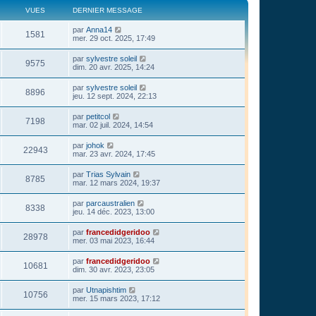
VUES
DERNIER MESSAGE
par
Anna14
1581
mer. 29 oct. 2025, 17:49
par
sylvestre soleil
9575
dim. 20 avr. 2025, 14:24
par
sylvestre soleil
8896
jeu. 12 sept. 2024, 22:13
par
petitcol
7198
mar. 02 juil. 2024, 14:54
par
johok
22943
mar. 23 avr. 2024, 17:45
par
Trias Sylvain
8785
mar. 12 mars 2024, 19:37
par
parcaustralien
8338
jeu. 14 déc. 2023, 13:00
par
francedidgeridoo
28978
mer. 03 mai 2023, 16:44
par
francedidgeridoo
10681
dim. 30 avr. 2023, 23:05
par
Utnapishtim
10756
mer. 15 mars 2023, 17:12