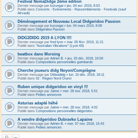
Festival NomaDidge 2ème édition
Dernier message par
kurungai
«
jeu. 04 avr. 2019, 8:53
Publié dans
Concerts - Evénements - Rassemblements - Festivals (sauf
Airvault)
Déménagement et Nouveau Local Didgeridoo Passion
Dernier message par
kurungai
«
lun. 04 mars 2019, 8:08
Publié dans
Didgeridoo Passion
DIDG2DIDG 2019 A LYON !!!!
Dernier message par
fred lyon
«
mar. 05 févr. 2019, 11:21
Publié dans
"Australian Vibrations" (Lyon 69)
beatbox dans Morsing
Dernier message par
Adrien B.
«
jeu. 20 déc. 2018, 16:00
Publié dans
Compositions personnelles guimbarde
Cherche joueurs didg Noyon/Compiègne
Dernier message par
Débutdidg
«
lun. 10 déc. 2018, 18:11
Publié dans
02 : Région Nord-Ouest
Ruben unique didgeridoo en vinyl !!!
Dernier message par
Jaime
«
mer. 28 nov. 2018, 5:51
Publié dans
Petites annonces
Asturias adapté héhé
Dernier message par
Jaime
«
mer. 28 nov. 2018, 4:02
Publié dans
Compositions personnelles didgeridoo
A vendre didgeridoo Dubravko Lapaine
Dernier message par
Adrien B.
«
mer. 07 nov. 2018, 15:43
Publié dans
Petites annonces