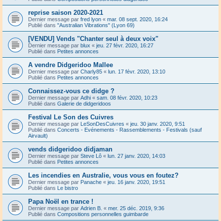
reprise saison 2020-2021
Dernier message par
fred lyon
«
mar. 08 sept. 2020, 16:24
Publié dans
"Australian Vibrations" (Lyon 69)
[VENDU] Vends "Chanter seul à deux voix"
Dernier message par
blux
«
jeu. 27 févr. 2020, 16:27
Publié dans
Petites annonces
A vendre Didgeridoo Mallee
Dernier message par
Charly85
«
lun. 17 févr. 2020, 13:10
Publié dans
Petites annonces
Connaissez-vous ce didge ?
Dernier message par
Adhi
«
sam. 08 févr. 2020, 10:23
Publié dans
Galerie de didgeridoos
Festival Le Son des Cuivres
Dernier message par
LeSonDesCuivres
«
jeu. 30 janv. 2020, 9:51
Publié dans
Concerts - Evénements - Rassemblements - Festivals (sauf
Airvault)
vends didgeridoo didjaman
Dernier message par
Steve Lô
«
lun. 27 janv. 2020, 14:03
Publié dans
Petites annonces
Les incendies en Australie, vous vous en foutez?
Dernier message par
Panache
«
jeu. 16 janv. 2020, 19:51
Publié dans
Le bistro
Papa Noël en trance !
Dernier message par
Adrien B.
«
mer. 25 déc. 2019, 9:36
Publié dans
Compositions personnelles guimbarde