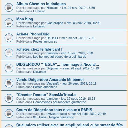
Album Chemins initiatiques
Dernier message par
Nikolans
«
lun. 04 nov. 2019, 15:59
Publié dans
Le bistro
Mon blog
Dernier message par
Gasteropod
«
dim. 03 nov. 2019, 15:09
Publié dans
Le bistro
Achète PhonoDidg
Dernier message par
DeDellD
«
mer. 30 oct. 2019, 17:31
Publié dans
Petites annonces
achetez chez le fabricant !
Dernier message par
bamboo
«
ven. 18 oct. 2019, 7:28
Publié dans
Les bonnes adresses de la guimbarde
DIDGERIDOO "TESLA"... hommage à Nicolaï...
Dernier message par
Didjaman
«
sam. 28 sept. 2019, 14:19
Publié dans
Didjaman
Vends Didgeridoo Amarante Mi bémol
Dernier message par
VincentN
«
jeu. 26 sept. 2019, 23:11
Publié dans
Petites annonces
"Chanter l'amour" SansMaTricuLe
Dernier message par
bamboo
«
jeu. 12 sept. 2019, 18:13
Publié dans
Compositions personnelles guimbarde
Cours de Didgeridoo tous niveaux à PARIS
Dernier message par
sylvestre soleil
«
mer. 04 sept. 2019, 20:49
Publié dans
01 : Paris - Région parisienne.
Quel micro utiliser avec un ampli rolland cube street de 50w