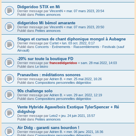
Didgeridoo STIX en Mi
Dernier message par
VincentN
«
mar. 07 mars 2023, 20:54
Publié dans
Petites annonces
didgeridoo Mi bémol amarante
Dernier message par
VincentN
«
mar. 07 mars 2023, 20:50
Publié dans
Petites annonces
Stages et cursus de chant diphonique mongol à Aubagne
Dernier message par
Curtet
«
lun. 03 oct. 2022, 0:17
Publié dans
Concerts - Evénements - Rassemblements - Festivals (sauf
Airvault)
-20% sur toute la boutique FD
Dernier message par
francedidgeridoo
«
sam. 28 mai 2022, 14:03
Publié dans
Le bistro
Pranavibes : méditations sonores
Dernier message par
Adrien B.
«
mer. 25 mai 2022, 16:26
Publié dans
Compositions personnelles didgeridoo
90s challenge solo
Dernier message par
Adrien B.
«
ven. 29 avr. 2022, 12:19
Publié dans
Compositions personnelles didgeridoo
Vente Hybride Agave/bois Exotique TylerSpencer + Ré
didgshop
Dernier message par
Leto2
«
jeu. 24 juin 2021, 15:57
Publié dans
Petites annonces
Air Didg - garanti sans bourdon !
Dernier message par
Adrien B.
«
mer. 06 janv. 2021, 16:36
Publié dans
Compositions personnelles didgeridoo