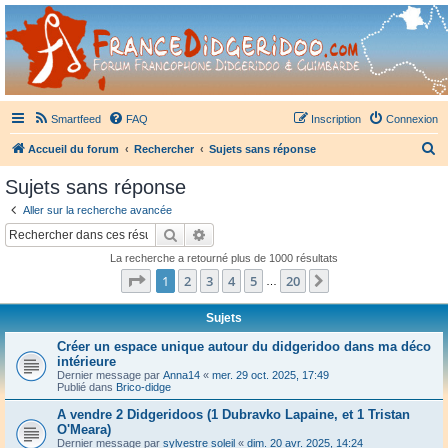
France Didgeridoo
Didgeridoo et Guimbarde sur France Didgeridoo - retrouvez la communauté.
Smartfeed
FAQ
Inscription
Connexion
R
Accueil du forum
Rechercher
Sujets sans réponse
e
Sujets sans réponse
c
Aller sur la recherche avancée
h
Rechercher
Recherche avancée
e
La recherche a retourné plus de 1000 résultats
r
Page
1
sur
20
1
2
3
4
5
20
Suivant
…
c
h
Sujets
e
Créer un espace unique autour du didgeridoo dans ma déco
intérieure
r
Dernier message par
Anna14
«
mer. 29 oct. 2025, 17:49
Publié dans
Brico-didge
A vendre 2 Didgeridoos (1 Dubravko Lapaine, et 1 Tristan
O'Meara)
Dernier message par
sylvestre soleil
«
dim. 20 avr. 2025, 14:24