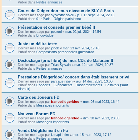
Publié dans
Petites annonces
Cours de Didgeridoo tous niveaux de SLY à Paris
Dernier message par
sylvestre soleil
«
jeu. 12 sept. 2024, 22:13
Publié dans
01 : Paris - Région parisienne.
Présentation et conseils premier bébé !!
Dernier message par
petitcol
«
mar. 02 juil. 2024, 14:54
Publié dans
Brico-didge
Juste un délire teste
Dernier message par
johok
«
mar. 23 avr. 2024, 17:45
Publié dans
Compositions personnelles guimbarde
Destockage (prix libre) de mes CDs de Malaram !!
Dernier message par
Trias Sylvain
«
mar. 12 mars 2024, 19:37
Publié dans
Petites annonces
Prestations Didgeridoo/ concert dans établissement privé
Dernier message par
parcaustralien
«
jeu. 14 déc. 2023, 13:00
Publié dans
Concerts - Evénements - Rassemblements - Festivals (sauf
Airvault)
Carte des Joueurs FD
Dernier message par
francedidgeridoo
«
mer. 03 mai 2023, 16:44
Publié dans
Messages importants
Nouveau Forum FD
Dernier message par
francedidgeridoo
«
dim. 30 avr. 2023, 23:05
Publié dans
Messages importants
Vends DidgElement en Fa
Dernier message par
Utnapishtim
«
mer. 15 mars 2023, 17:12
Publié dans
Petites annonces