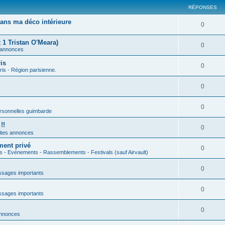
RÉPONSES
ans ma déco intérieure
0
 1 Tristan O'Meara)
0
 annonces
is
0
ris - Région parisienne.
0
0
rsonnelles guimbarde
!!
0
ites annonces
ment privé
0
s - Evénements - Rassemblements - Festivals (sauf Airvault)
0
sages importants
0
sages importants
0
annonces