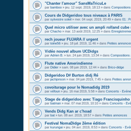
"Chanter l'amour" SansMaTricuLe
par
bamboo
»
jeu. 12 sept. 2019, 18:13
» dans
Compositions
Cours de Didgeridoo tous niveaux à PARIS
par
sylvestre soleil
»
mer. 04 sept. 2019, 20:49
» dans
01 : P
Quel micro utiliser avec un ampli rolland cube 
par
Chacho
»
mar. 13 août 2019, 12:25
» dans
Enregistrement
rech joueur FUJARA // urgent
par
toine56
»
jeu. 18 juil. 2019, 11:46
» dans
Petites annonce
Vidéo nouvel album UCDidgs
par
Adrien B.
»
lun. 24 juin 2019, 13:34
» dans
Compositions 
Flute native Amerindienne
par
Didier
»
sam. 08 juin 2019, 12:44
» dans
Brico-didge
Didgeridoo D# Burton didj Ré
par
jachjonson
»
mar. 04 juin 2019, 7:45
» dans
Petites anno
covoiturage pour le Nomadidg 2019
par
véfoun
»
jeu. 16 mai 2019, 5:58
» dans
Concerts - Evéne
Stage de didgeridoo avec Tiago Francisquinho
par
batman
»
mar. 07 mai 2019, 10:10
» dans
Concerts - Evé
Vends Didg Kan ar c'hoad
par
bat
»
lun. 08 avr. 2019, 18:57
» dans
Petites annonces
Festival NomaDidge 2ème édition
par
kurungai
»
jeu. 04 avr. 2019, 8:53
» dans
Concerts - Evé