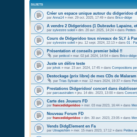
SUJETS
Créer un espace unique autour du didgeridoo d
par
Anna14
»
mer. 29 oct. 2025, 17:49
» dans
Brico-didge
A vendre 2 Didgeridoos (1 Dubravko Lapaine, et
par
sylvestre soleil
»
dim. 20 avr. 2025, 14:24
» dans
Petites
Cours de Didgeridoo tous niveaux de SLY à Par
par
sylvestre soleil
»
jeu. 12 sept. 2024, 22:13
» dans
01 : Pa
Présentation et conseils premier bébé !!
par
petitcol
»
mar. 02 juil. 2024, 14:54
» dans
Brico-didge
Juste un délire teste
par
johok
»
mar. 23 avr. 2024, 17:45
» dans
Compositions pe
Destockage (prix libre) de mes CDs de Malaram 
par
Trias Sylvain
»
mar. 12 mars 2024, 19:37
» dans
Pet
Prestations Didgeridoo/ concert dans établisse
par
parcaustralien
»
jeu. 14 déc. 2023, 13:00
» dans
Concert
Carte des Joueurs FD
par
francedidgeridoo
»
mer. 03 mai 2023, 16:44
» dans
Mes
Nouveau Forum FD
par
francedidgeridoo
»
dim. 30 avr. 2023, 23:05
» dans
Mes
Vends DidgElement en Fa
par
Utnapishtim
»
mer. 15 mars 2023, 17:12
» dans
Petites 