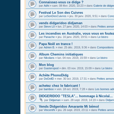
Connaissez-vous ce didge ?
par
Adhi
»
sam. 08 févr. 2020, 10:23
» dans
Galerie de didge
Festival Le Son des Cuivres
par
LeSonDesCuivres
»
jeu. 30 janv. 2020, 9:51
» dans
Conc
vends didgeridoo didjaman
par
Steve Lô
»
lun. 27 janv. 2020, 14:03
» dans
Petites anno
Les incendies en Australie, vous vous en foute
par
Panache
»
jeu. 16 janv. 2020, 19:51
» dans
Le bistro
Papa Noël en trance !
par
Adrien B.
»
mer. 25 déc. 2019, 9:36
» dans
Compositions
Album Chemins initiatiques
par
Nikolans
»
lun. 04 nov. 2019, 15:59
» dans
Le bistro
Mon blog
par
Gasteropod
»
dim. 03 nov. 2019, 15:09
» dans
Le bistro
Achète PhonoDidg
par
DeDellD
»
mer. 30 oct. 2019, 17:31
» dans
Petites anno
achetez chez le fabricant !
par
bamboo
»
ven. 18 oct. 2019, 7:28
» dans
Les bonnes adr
DIDGERIDOO "TESLA"... hommage à Nicolaï...
par
Didjaman
»
sam. 28 sept. 2019, 14:19
» dans
Didja
Vends Didgeridoo Amarante Mi bémol
par
VincentN
»
jeu. 26 sept. 2019, 23:11
» dans
Petites anno