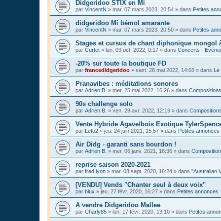
Didgeridoo STIX en Mi
par
VincentN
»
mar. 07 mars 2023, 20:54
» dans
Petites an
didgeridoo Mi bémol amarante
par
VincentN
»
mar. 07 mars 2023, 20:50
» dans
Petites an
Stages et cursus de chant diphonique mongol
par
Curtet
»
lun. 03 oct. 2022, 0:17
» dans
Concerts - Evénem
-20% sur toute la boutique FD
par
francedidgeridoo
»
sam. 28 mai 2022, 14:03
» dans
Le 
Pranavibes : méditations sonores
par
Adrien B.
»
mer. 25 mai 2022, 16:26
» dans
Compositions
90s challenge solo
par
Adrien B.
»
ven. 29 avr. 2022, 12:19
» dans
Compositions
Vente Hybride Agave/bois Exotique TylerSpenc
par
Leto2
»
jeu. 24 juin 2021, 15:57
» dans
Petites annonces
Air Didg - garanti sans bourdon !
par
Adrien B.
»
mer. 06 janv. 2021, 16:36
» dans
Composition
reprise saison 2020-2021
par
fred lyon
»
mar. 08 sept. 2020, 16:24
» dans
"Australian 
[VENDU] Vends "Chanter seul à deux voix"
par
blux
»
jeu. 27 févr. 2020, 16:27
» dans
Petites annonces
A vendre Didgeridoo Mallee
par
Charly85
»
lun. 17 févr. 2020, 13:10
» dans
Petites anno