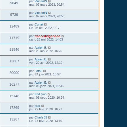
par
VincentN
9649
mar. 07 mars 2023, 20:54
par
VincentN
9739
mar. 07 mars 2023, 20:50
par
Curtet
12489
lun. 03 oct. 2022, 0:17
par
francedidgeridoo
11719
sam. 28 mai 2022, 14:03
par
Adrien B.
11946
mer. 25 mai 2022, 16:26
par
Adrien B.
13067
ven. 29 avr. 2022, 12:19
par
Leto2
20000
jeu. 24 juin 2021, 15:57
par
Adrien B.
16277
mer. 06 janv. 2021, 16:36
par
fred lyon
15148
mar. 08 sept. 2020, 16:24
par
blux
17269
jeu. 27 févr. 2020, 16:27
par
Charly85
13287
lun. 17 févr. 2020, 13:10