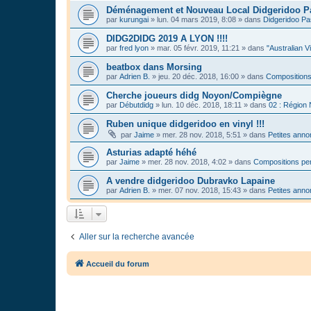
Déménagement et Nouveau Local Didgeridoo P
par
kurungai
»
lun. 04 mars 2019, 8:08
» dans
Didgeridoo Pa
DIDG2DIDG 2019 A LYON !!!!
par
fred lyon
»
mar. 05 févr. 2019, 11:21
» dans
"Australian V
beatbox dans Morsing
par
Adrien B.
»
jeu. 20 déc. 2018, 16:00
» dans
Compositions
Cherche joueurs didg Noyon/Compiègne
par
Débutdidg
»
lun. 10 déc. 2018, 18:11
» dans
02 : Région
Ruben unique didgeridoo en vinyl !!!
par
Jaime
»
mer. 28 nov. 2018, 5:51
» dans
Petites ann
Asturias adapté héhé
par
Jaime
»
mer. 28 nov. 2018, 4:02
» dans
Compositions per
A vendre didgeridoo Dubravko Lapaine
par
Adrien B.
»
mer. 07 nov. 2018, 15:43
» dans
Petites ann
Aller sur la recherche avancée
Accueil du forum