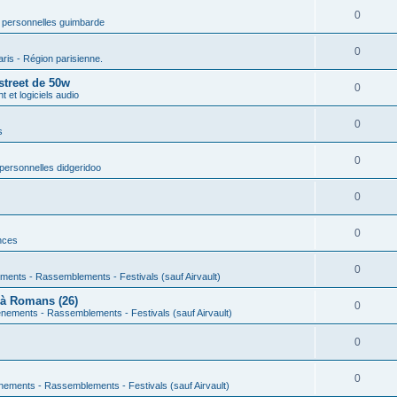
0
 personnelles guimbarde
0
aris - Région parisienne.
street de 50w
0
 et logiciels audio
0
s
0
personnelles didgeridoo
0
0
nces
0
ments - Rassemblements - Festivals (sauf Airvault)
 à Romans (26)
0
nements - Rassemblements - Festivals (sauf Airvault)
0
0
nements - Rassemblements - Festivals (sauf Airvault)