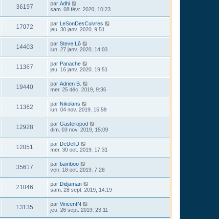
par
Adhi
36197
sam. 08 févr. 2020, 10:23
par
LeSonDesCuivres
17072
jeu. 30 janv. 2020, 9:51
par
Steve Lô
14403
lun. 27 janv. 2020, 14:03
par
Panache
11367
jeu. 16 janv. 2020, 19:51
par
Adrien B.
19440
mer. 25 déc. 2019, 9:36
par
Nikolans
11362
lun. 04 nov. 2019, 15:59
par
Gasteropod
12928
dim. 03 nov. 2019, 15:09
par
DeDellD
12051
mer. 30 oct. 2019, 17:31
par
bamboo
35617
ven. 18 oct. 2019, 7:28
par
Didjaman
21046
sam. 28 sept. 2019, 14:19
par
VincentN
13135
jeu. 26 sept. 2019, 23:11