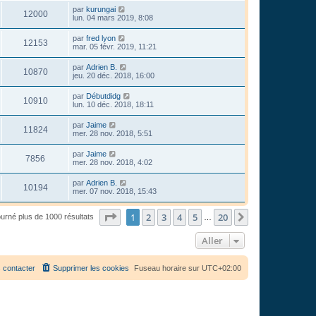
par
kurungai
12000
lun. 04 mars 2019, 8:08
par
fred lyon
12153
mar. 05 févr. 2019, 11:21
par
Adrien B.
10870
jeu. 20 déc. 2018, 16:00
par
Débutdidg
10910
lun. 10 déc. 2018, 18:11
par
Jaime
11824
mer. 28 nov. 2018, 5:51
par
Jaime
7856
mer. 28 nov. 2018, 4:02
par
Adrien B.
10194
mer. 07 nov. 2018, 15:43
Page
1
sur
20
1
2
3
4
5
20
Suivant
ourné plus de 1000 résultats
…
Aller
 contacter
Supprimer les cookies
Fuseau horaire sur
UTC+02:00