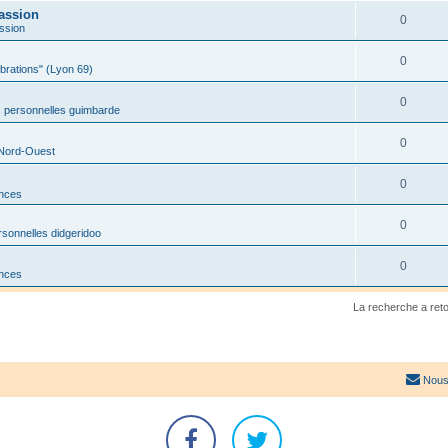
assion
0
ssion
0
ibrations" (Lyon 69)
0
 personnelles guimbarde
0
 Nord-Ouest
0
onces
0
sonnelles didgeridoo
0
onces
La recherche a ret
Nous