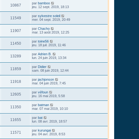
par
bamboo
10867
jeu. 12 sept. 2019, 18:13
par
sylvestre soleil
11549
mer. 04 sept. 2019, 20:49
par
Chacho
11907
mar. 13 août 2019, 12:25
par
toine56
11450
jeu. 18 juil. 2019, 11:46
par
Adrien B.
13289
lun. 24 juin 2019, 13:34
par
Didier
11859
sam. 08 juin 2019, 12:44
par
jachjonson
11918
mar. 04 juin 2019, 7:45
par
véfoun
12605
jeu. 16 mai 2019, 5:58
par
batman
11350
mar. 07 mai 2019, 10:10
par
bat
11655
lun. 08 avr. 2019, 18:57
par
kurungai
11571
jeu. 04 avr. 2019, 8:53