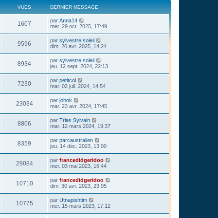
VUES
DERNIER MESSAGE
par
Anna14
1607
mer. 29 oct. 2025, 17:49
par
sylvestre soleil
9596
dim. 20 avr. 2025, 14:24
par
sylvestre soleil
8934
jeu. 12 sept. 2024, 22:13
par
petitcol
7230
mar. 02 juil. 2024, 14:54
par
johok
23034
mar. 23 avr. 2024, 17:45
par
Trias Sylvain
8806
mar. 12 mars 2024, 19:37
par
parcaustralien
8359
jeu. 14 déc. 2023, 13:00
par
francedidgeridoo
29084
mer. 03 mai 2023, 16:44
par
francedidgeridoo
10710
dim. 30 avr. 2023, 23:05
par
Utnapishtim
10775
mer. 15 mars 2023, 17:12