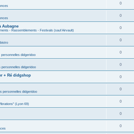
0
nonces
0
nonces
 à Aubagne
0
ents - Rassemblements - Festivals (sauf Airvault)
0
bistro
0
 personnelles didgeridoo
0
 personnelles didgeridoo
er + Ré didgshop
0
0
s personnelles didgeridoo
0
Vibrations" (Lyon 69)
0
0
nces