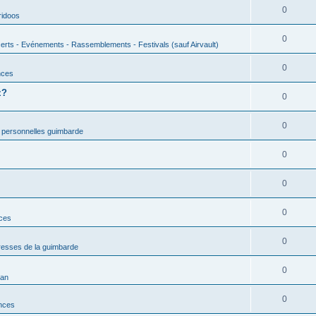
0
ridoos
0
erts - Evénements - Rassemblements - Festivals (sauf Airvault)
0
nces
z?
0
0
 personnelles guimbarde
0
0
0
nces
0
esses de la guimbarde
0
man
0
nces