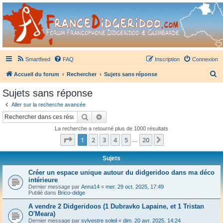
France Didgeridoo
Didgeridoo et Guimbarde sur France Didgeridoo - retrouvez la communauté.
Smartfeed
FAQ
Inscription
Connexion
R
Accueil du forum
Rechercher
Sujets sans réponse
e
Sujets sans réponse
c
Aller sur la recherche avancée
h
Rechercher
Recherche avancée
e
La recherche a retourné plus de 1000 résultats
r
Page
1
sur
20
1
2
3
4
5
20
Suivant
…
c
h
Sujets
e
Créer un espace unique autour du didgeridoo dans ma déco
intérieure
r
Dernier message par
Anna14
«
mer. 29 oct. 2025, 17:49
Publié dans
Brico-didge
A vendre 2 Didgeridoos (1 Dubravko Lapaine, et 1 Tristan
O'Meara)
Dernier message par
sylvestre soleil
«
dim. 20 avr. 2025, 14:24