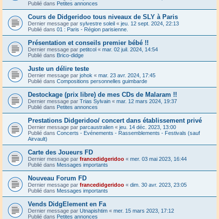
Publié dans
Petites annonces
Cours de Didgeridoo tous niveaux de SLY à Paris
Dernier message par
sylvestre soleil
«
jeu. 12 sept. 2024, 22:13
Publié dans
01 : Paris - Région parisienne.
Présentation et conseils premier bébé !!
Dernier message par
petitcol
«
mar. 02 juil. 2024, 14:54
Publié dans
Brico-didge
Juste un délire teste
Dernier message par
johok
«
mar. 23 avr. 2024, 17:45
Publié dans
Compositions personnelles guimbarde
Destockage (prix libre) de mes CDs de Malaram !!
Dernier message par
Trias Sylvain
«
mar. 12 mars 2024, 19:37
Publié dans
Petites annonces
Prestations Didgeridoo/ concert dans établissement privé
Dernier message par
parcaustralien
«
jeu. 14 déc. 2023, 13:00
Publié dans
Concerts - Evénements - Rassemblements - Festivals (sauf
Airvault)
Carte des Joueurs FD
Dernier message par
francedidgeridoo
«
mer. 03 mai 2023, 16:44
Publié dans
Messages importants
Nouveau Forum FD
Dernier message par
francedidgeridoo
«
dim. 30 avr. 2023, 23:05
Publié dans
Messages importants
Vends DidgElement en Fa
Dernier message par
Utnapishtim
«
mer. 15 mars 2023, 17:12
Publié dans
Petites annonces