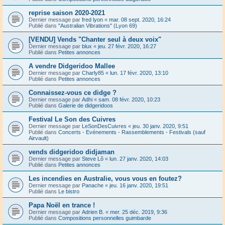
reprise saison 2020-2021
Dernier message par
fred lyon
«
mar. 08 sept. 2020, 16:24
Publié dans
"Australian Vibrations" (Lyon 69)
[VENDU] Vends "Chanter seul à deux voix"
Dernier message par
blux
«
jeu. 27 févr. 2020, 16:27
Publié dans
Petites annonces
A vendre Didgeridoo Mallee
Dernier message par
Charly85
«
lun. 17 févr. 2020, 13:10
Publié dans
Petites annonces
Connaissez-vous ce didge ?
Dernier message par
Adhi
«
sam. 08 févr. 2020, 10:23
Publié dans
Galerie de didgeridoos
Festival Le Son des Cuivres
Dernier message par
LeSonDesCuivres
«
jeu. 30 janv. 2020, 9:51
Publié dans
Concerts - Evénements - Rassemblements - Festivals (sauf
Airvault)
vends didgeridoo didjaman
Dernier message par
Steve Lô
«
lun. 27 janv. 2020, 14:03
Publié dans
Petites annonces
Les incendies en Australie, vous vous en foutez?
Dernier message par
Panache
«
jeu. 16 janv. 2020, 19:51
Publié dans
Le bistro
Papa Noël en trance !
Dernier message par
Adrien B.
«
mer. 25 déc. 2019, 9:36
Publié dans
Compositions personnelles guimbarde