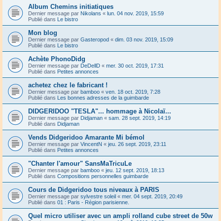
Album Chemins initiatiques
Dernier message par
Nikolans
«
lun. 04 nov. 2019, 15:59
Publié dans
Le bistro
Mon blog
Dernier message par
Gasteropod
«
dim. 03 nov. 2019, 15:09
Publié dans
Le bistro
Achète PhonoDidg
Dernier message par
DeDellD
«
mer. 30 oct. 2019, 17:31
Publié dans
Petites annonces
achetez chez le fabricant !
Dernier message par
bamboo
«
ven. 18 oct. 2019, 7:28
Publié dans
Les bonnes adresses de la guimbarde
DIDGERIDOO "TESLA"... hommage à Nicolaï...
Dernier message par
Didjaman
«
sam. 28 sept. 2019, 14:19
Publié dans
Didjaman
Vends Didgeridoo Amarante Mi bémol
Dernier message par
VincentN
«
jeu. 26 sept. 2019, 23:11
Publié dans
Petites annonces
"Chanter l'amour" SansMaTricuLe
Dernier message par
bamboo
«
jeu. 12 sept. 2019, 18:13
Publié dans
Compositions personnelles guimbarde
Cours de Didgeridoo tous niveaux à PARIS
Dernier message par
sylvestre soleil
«
mer. 04 sept. 2019, 20:49
Publié dans
01 : Paris - Région parisienne.
Quel micro utiliser avec un ampli rolland cube street de 50w