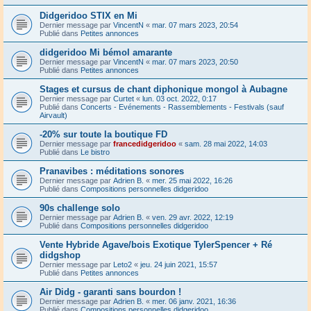
Didgeridoo STIX en Mi
Dernier message par
VincentN
«
mar. 07 mars 2023, 20:54
Publié dans
Petites annonces
didgeridoo Mi bémol amarante
Dernier message par
VincentN
«
mar. 07 mars 2023, 20:50
Publié dans
Petites annonces
Stages et cursus de chant diphonique mongol à Aubagne
Dernier message par
Curtet
«
lun. 03 oct. 2022, 0:17
Publié dans
Concerts - Evénements - Rassemblements - Festivals (sauf
Airvault)
-20% sur toute la boutique FD
Dernier message par
francedidgeridoo
«
sam. 28 mai 2022, 14:03
Publié dans
Le bistro
Pranavibes : méditations sonores
Dernier message par
Adrien B.
«
mer. 25 mai 2022, 16:26
Publié dans
Compositions personnelles didgeridoo
90s challenge solo
Dernier message par
Adrien B.
«
ven. 29 avr. 2022, 12:19
Publié dans
Compositions personnelles didgeridoo
Vente Hybride Agave/bois Exotique TylerSpencer + Ré
didgshop
Dernier message par
Leto2
«
jeu. 24 juin 2021, 15:57
Publié dans
Petites annonces
Air Didg - garanti sans bourdon !
Dernier message par
Adrien B.
«
mer. 06 janv. 2021, 16:36
Publié dans
Compositions personnelles didgeridoo