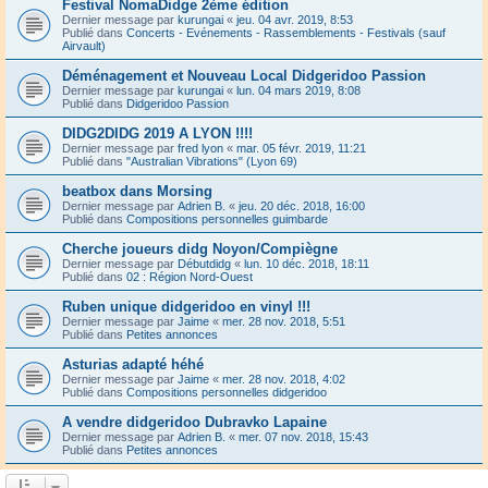
Festival NomaDidge 2ème édition
Dernier message par
kurungai
«
jeu. 04 avr. 2019, 8:53
Publié dans
Concerts - Evénements - Rassemblements - Festivals (sauf
Airvault)
Déménagement et Nouveau Local Didgeridoo Passion
Dernier message par
kurungai
«
lun. 04 mars 2019, 8:08
Publié dans
Didgeridoo Passion
DIDG2DIDG 2019 A LYON !!!!
Dernier message par
fred lyon
«
mar. 05 févr. 2019, 11:21
Publié dans
"Australian Vibrations" (Lyon 69)
beatbox dans Morsing
Dernier message par
Adrien B.
«
jeu. 20 déc. 2018, 16:00
Publié dans
Compositions personnelles guimbarde
Cherche joueurs didg Noyon/Compiègne
Dernier message par
Débutdidg
«
lun. 10 déc. 2018, 18:11
Publié dans
02 : Région Nord-Ouest
Ruben unique didgeridoo en vinyl !!!
Dernier message par
Jaime
«
mer. 28 nov. 2018, 5:51
Publié dans
Petites annonces
Asturias adapté héhé
Dernier message par
Jaime
«
mer. 28 nov. 2018, 4:02
Publié dans
Compositions personnelles didgeridoo
A vendre didgeridoo Dubravko Lapaine
Dernier message par
Adrien B.
«
mer. 07 nov. 2018, 15:43
Publié dans
Petites annonces