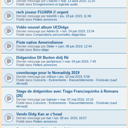
Dernier message par
Chacho
«
mar. 13 août 2019, 12:25
Publié dans
Enregistrement et logiciels audio
rech joueur FUJARA // urgent
Dernier message par
toine56
«
jeu. 18 juil. 2019, 11:46
Publié dans
Petites annonces
Vidéo nouvel album UCDidgs
Dernier message par
Adrien B.
«
lun. 24 juin 2019, 13:34
Publié dans
Compositions personnelles didgeridoo
Flute native Amerindienne
Dernier message par
Didier
«
sam. 08 juin 2019, 12:44
Publié dans
Brico-didge
Didgeridoo D# Burton didj Ré
Dernier message par
jachjonson
«
mar. 04 juin 2019, 7:45
Publié dans
Petites annonces
covoiturage pour le Nomadidg 2019
Dernier message par
véfoun
«
jeu. 16 mai 2019, 5:58
Publié dans
Concerts - Evénements - Rassemblements - Festivals (sauf
Airvault)
Stage de didgeridoo avec Tiago Francisquinho à Romans
(26)
Dernier message par
batman
«
mar. 07 mai 2019, 10:10
Publié dans
Concerts - Evénements - Rassemblements - Festivals (sauf
Airvault)
Vends Didg Kan ar c'hoad
Dernier message par
bat
«
lun. 08 avr. 2019, 18:57
Publié dans
Petites annonces