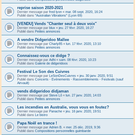
reprise saison 2020-2021
Dernier message par
fred lyon
«
mar. 08 sept. 2020, 16:24
Publié dans
"Australian Vibrations" (Lyon 69)
[VENDU] Vends "Chanter seul à deux voix"
Dernier message par
blux
«
jeu. 27 févr. 2020, 16:27
Publié dans
Petites annonces
A vendre Didgeridoo Mallee
Dernier message par
Charly85
«
lun. 17 févr. 2020, 13:10
Publié dans
Petites annonces
Connaissez-vous ce didge ?
Dernier message par
Adhi
«
sam. 08 févr. 2020, 10:23
Publié dans
Galerie de didgeridoos
Festival Le Son des Cuivres
Dernier message par
LeSonDesCuivres
«
jeu. 30 janv. 2020, 9:51
Publié dans
Concerts - Evénements - Rassemblements - Festivals (sauf
Airvault)
vends didgeridoo didjaman
Dernier message par
Steve Lô
«
lun. 27 janv. 2020, 14:03
Publié dans
Petites annonces
Les incendies en Australie, vous vous en foutez?
Dernier message par
Panache
«
jeu. 16 janv. 2020, 19:51
Publié dans
Le bistro
Papa Noël en trance !
Dernier message par
Adrien B.
«
mer. 25 déc. 2019, 9:36
Publié dans
Compositions personnelles guimbarde