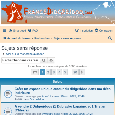
France Didgeridoo
Didgeridoo et Guimbarde sur France Didgeridoo - retrouvez la communauté.
Smartfeed
FAQ
Inscription
Connexion
R
Accueil du forum
Rechercher
Sujets sans réponse
e
Sujets sans réponse
c
Aller sur la recherche avancée
h
Rechercher
Recherche avancée
e
La recherche a retourné plus de 1000 résultats
r
Page
1
sur
20
1
2
3
4
5
20
Suivant
…
c
h
Sujets
e
Créer un espace unique autour du didgeridoo dans ma déco
intérieure
r
Dernier message par
Anna14
«
mer. 29 oct. 2025, 17:49
Publié dans
Brico-didge
A vendre 2 Didgeridoos (1 Dubravko Lapaine, et 1 Tristan
O'Meara)
Dernier message par
sylvestre soleil
«
dim. 20 avr. 2025, 14:24