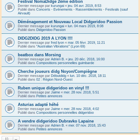
Festival NomaDidge 2ème édition
Dernier message par
kurungai
«
jeu. 04 avr. 2019, 8:53
Publié dans
Concerts - Evénements - Rassemblements - Festivals (sauf
Airvault)
Déménagement et Nouveau Local Didgeridoo Passion
Dernier message par
kurungai
«
lun. 04 mars 2019, 8:08
Publié dans
Didgeridoo Passion
DIDG2DIDG 2019 A LYON !!!!
Dernier message par
fred lyon
«
mar. 05 févr. 2019, 11:21
Publié dans
"Australian Vibrations" (Lyon 69)
beatbox dans Morsing
Dernier message par
Adrien B.
«
jeu. 20 déc. 2018, 16:00
Publié dans
Compositions personnelles guimbarde
Cherche joueurs didg Noyon/Compiègne
Dernier message par
Débutdidg
«
lun. 10 déc. 2018, 18:11
Publié dans
02 : Région Nord-Ouest
Ruben unique didgeridoo en vinyl !!!
Dernier message par
Jaime
«
mer. 28 nov. 2018, 5:51
Publié dans
Petites annonces
Asturias adapté héhé
Dernier message par
Jaime
«
mer. 28 nov. 2018, 4:02
Publié dans
Compositions personnelles didgeridoo
A vendre didgeridoo Dubravko Lapaine
Dernier message par
Adrien B.
«
mer. 07 nov. 2018, 15:43
Publié dans
Petites annonces