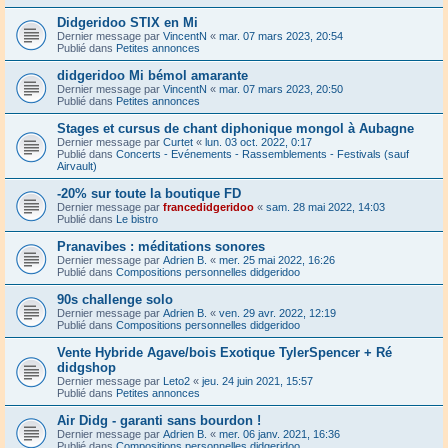
Didgeridoo STIX en Mi
Dernier message par
VincentN
«
mar. 07 mars 2023, 20:54
Publié dans
Petites annonces
didgeridoo Mi bémol amarante
Dernier message par
VincentN
«
mar. 07 mars 2023, 20:50
Publié dans
Petites annonces
Stages et cursus de chant diphonique mongol à Aubagne
Dernier message par
Curtet
«
lun. 03 oct. 2022, 0:17
Publié dans
Concerts - Evénements - Rassemblements - Festivals (sauf
Airvault)
-20% sur toute la boutique FD
Dernier message par
francedidgeridoo
«
sam. 28 mai 2022, 14:03
Publié dans
Le bistro
Pranavibes : méditations sonores
Dernier message par
Adrien B.
«
mer. 25 mai 2022, 16:26
Publié dans
Compositions personnelles didgeridoo
90s challenge solo
Dernier message par
Adrien B.
«
ven. 29 avr. 2022, 12:19
Publié dans
Compositions personnelles didgeridoo
Vente Hybride Agave/bois Exotique TylerSpencer + Ré
didgshop
Dernier message par
Leto2
«
jeu. 24 juin 2021, 15:57
Publié dans
Petites annonces
Air Didg - garanti sans bourdon !
Dernier message par
Adrien B.
«
mer. 06 janv. 2021, 16:36
Publié dans
Compositions personnelles didgeridoo