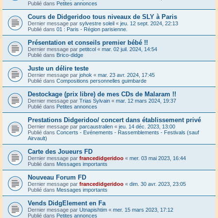
Publié dans
Petites annonces
Cours de Didgeridoo tous niveaux de SLY à Paris
Dernier message par
sylvestre soleil
«
jeu. 12 sept. 2024, 22:13
Publié dans
01 : Paris - Région parisienne.
Présentation et conseils premier bébé !!
Dernier message par
petitcol
«
mar. 02 juil. 2024, 14:54
Publié dans
Brico-didge
Juste un délire teste
Dernier message par
johok
«
mar. 23 avr. 2024, 17:45
Publié dans
Compositions personnelles guimbarde
Destockage (prix libre) de mes CDs de Malaram !!
Dernier message par
Trias Sylvain
«
mar. 12 mars 2024, 19:37
Publié dans
Petites annonces
Prestations Didgeridoo/ concert dans établissement privé
Dernier message par
parcaustralien
«
jeu. 14 déc. 2023, 13:00
Publié dans
Concerts - Evénements - Rassemblements - Festivals (sauf
Airvault)
Carte des Joueurs FD
Dernier message par
francedidgeridoo
«
mer. 03 mai 2023, 16:44
Publié dans
Messages importants
Nouveau Forum FD
Dernier message par
francedidgeridoo
«
dim. 30 avr. 2023, 23:05
Publié dans
Messages importants
Vends DidgElement en Fa
Dernier message par
Utnapishtim
«
mer. 15 mars 2023, 17:12
Publié dans
Petites annonces