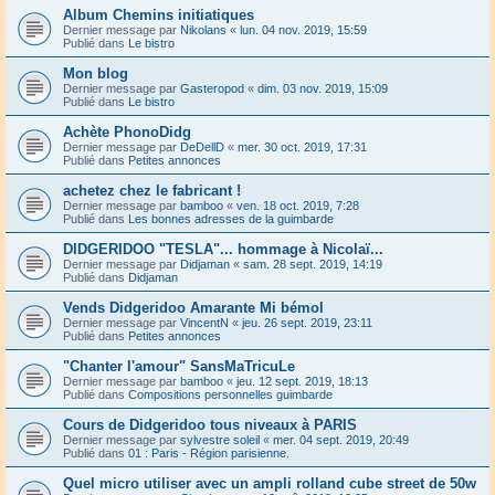
Album Chemins initiatiques
Dernier message par
Nikolans
«
lun. 04 nov. 2019, 15:59
Publié dans
Le bistro
Mon blog
Dernier message par
Gasteropod
«
dim. 03 nov. 2019, 15:09
Publié dans
Le bistro
Achète PhonoDidg
Dernier message par
DeDellD
«
mer. 30 oct. 2019, 17:31
Publié dans
Petites annonces
achetez chez le fabricant !
Dernier message par
bamboo
«
ven. 18 oct. 2019, 7:28
Publié dans
Les bonnes adresses de la guimbarde
DIDGERIDOO "TESLA"... hommage à Nicolaï...
Dernier message par
Didjaman
«
sam. 28 sept. 2019, 14:19
Publié dans
Didjaman
Vends Didgeridoo Amarante Mi bémol
Dernier message par
VincentN
«
jeu. 26 sept. 2019, 23:11
Publié dans
Petites annonces
"Chanter l'amour" SansMaTricuLe
Dernier message par
bamboo
«
jeu. 12 sept. 2019, 18:13
Publié dans
Compositions personnelles guimbarde
Cours de Didgeridoo tous niveaux à PARIS
Dernier message par
sylvestre soleil
«
mer. 04 sept. 2019, 20:49
Publié dans
01 : Paris - Région parisienne.
Quel micro utiliser avec un ampli rolland cube street de 50w