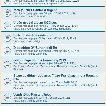
Dernier message par
Chacho
«
mar. 13 août 2019, 12:25
Publié dans
Enregistrement et logiciels audio
rech joueur FUJARA // urgent
Dernier message par
toine56
«
jeu. 18 juil. 2019, 11:46
Publié dans
Petites annonces
Vidéo nouvel album UCDidgs
Dernier message par
Adrien B.
«
lun. 24 juin 2019, 13:34
Publié dans
Compositions personnelles didgeridoo
Flute native Amerindienne
Dernier message par
Didier
«
sam. 08 juin 2019, 12:44
Publié dans
Brico-didge
Didgeridoo D# Burton didj Ré
Dernier message par
jachjonson
«
mar. 04 juin 2019, 7:45
Publié dans
Petites annonces
covoiturage pour le Nomadidg 2019
Dernier message par
véfoun
«
jeu. 16 mai 2019, 5:58
Publié dans
Concerts - Evénements - Rassemblements - Festivals (sauf
Airvault)
Stage de didgeridoo avec Tiago Francisquinho à Romans
(26)
Dernier message par
batman
«
mar. 07 mai 2019, 10:10
Publié dans
Concerts - Evénements - Rassemblements - Festivals (sauf
Airvault)
Vends Didg Kan ar c'hoad
Dernier message par
bat
«
lun. 08 avr. 2019, 18:57
Publié dans
Petites annonces