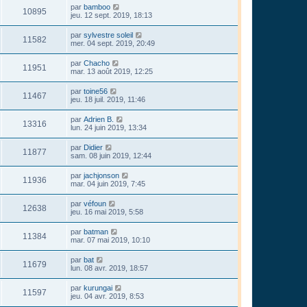
par
bamboo
10895
jeu. 12 sept. 2019, 18:13
par
sylvestre soleil
11582
mer. 04 sept. 2019, 20:49
par
Chacho
11951
mar. 13 août 2019, 12:25
par
toine56
11467
jeu. 18 juil. 2019, 11:46
par
Adrien B.
13316
lun. 24 juin 2019, 13:34
par
Didier
11877
sam. 08 juin 2019, 12:44
par
jachjonson
11936
mar. 04 juin 2019, 7:45
par
véfoun
12638
jeu. 16 mai 2019, 5:58
par
batman
11384
mar. 07 mai 2019, 10:10
par
bat
11679
lun. 08 avr. 2019, 18:57
par
kurungai
11597
jeu. 04 avr. 2019, 8:53