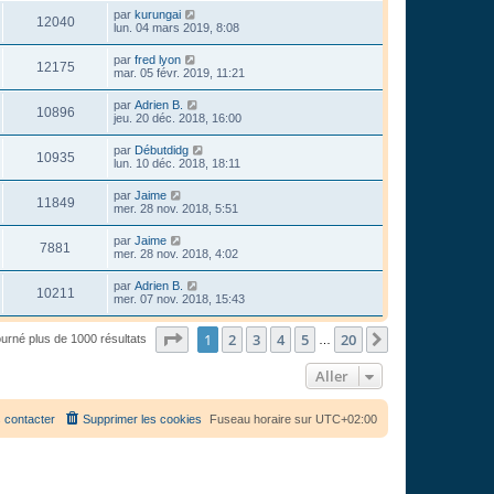
par
kurungai
12040
lun. 04 mars 2019, 8:08
par
fred lyon
12175
mar. 05 févr. 2019, 11:21
par
Adrien B.
10896
jeu. 20 déc. 2018, 16:00
par
Débutdidg
10935
lun. 10 déc. 2018, 18:11
par
Jaime
11849
mer. 28 nov. 2018, 5:51
par
Jaime
7881
mer. 28 nov. 2018, 4:02
par
Adrien B.
10211
mer. 07 nov. 2018, 15:43
Page
1
sur
20
1
2
3
4
5
20
Suivant
ourné plus de 1000 résultats
…
Aller
 contacter
Supprimer les cookies
Fuseau horaire sur
UTC+02:00