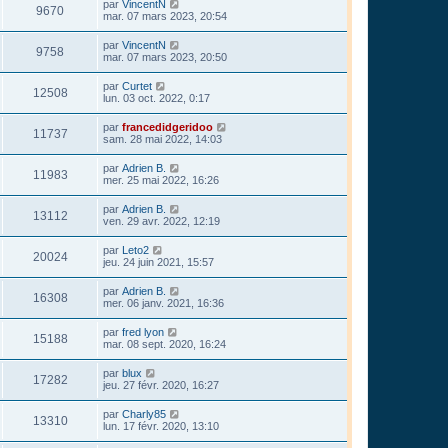
par
VincentN
9670
mar. 07 mars 2023, 20:54
par
VincentN
9758
mar. 07 mars 2023, 20:50
par
Curtet
12508
lun. 03 oct. 2022, 0:17
par
francedidgeridoo
11737
sam. 28 mai 2022, 14:03
par
Adrien B.
11983
mer. 25 mai 2022, 16:26
par
Adrien B.
13112
ven. 29 avr. 2022, 12:19
par
Leto2
20024
jeu. 24 juin 2021, 15:57
par
Adrien B.
16308
mer. 06 janv. 2021, 16:36
par
fred lyon
15188
mar. 08 sept. 2020, 16:24
par
blux
17282
jeu. 27 févr. 2020, 16:27
par
Charly85
13310
lun. 17 févr. 2020, 13:10