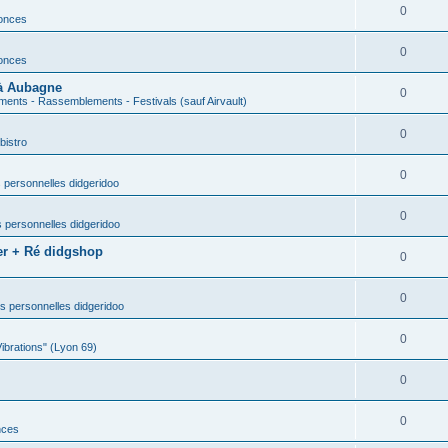
0
nonces
0
nonces
 à Aubagne
0
ents - Rassemblements - Festivals (sauf Airvault)
0
bistro
0
 personnelles didgeridoo
0
 personnelles didgeridoo
er + Ré didgshop
0
0
s personnelles didgeridoo
0
Vibrations" (Lyon 69)
0
0
nces