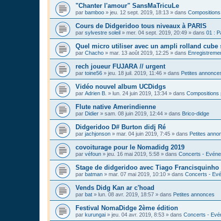
"Chanter l'amour" SansMaTricuLe
par
bamboo
»
jeu. 12 sept. 2019, 18:13
» dans
Compositions
Cours de Didgeridoo tous niveaux à PARIS
par
sylvestre soleil
»
mer. 04 sept. 2019, 20:49
» dans
01 : P
Quel micro utiliser avec un ampli rolland cube 
par
Chacho
»
mar. 13 août 2019, 12:25
» dans
Enregistrement
rech joueur FUJARA // urgent
par
toine56
»
jeu. 18 juil. 2019, 11:46
» dans
Petites annonce
Vidéo nouvel album UCDidgs
par
Adrien B.
»
lun. 24 juin 2019, 13:34
» dans
Compositions 
Flute native Amerindienne
par
Didier
»
sam. 08 juin 2019, 12:44
» dans
Brico-didge
Didgeridoo D# Burton didj Ré
par
jachjonson
»
mar. 04 juin 2019, 7:45
» dans
Petites anno
covoiturage pour le Nomadidg 2019
par
véfoun
»
jeu. 16 mai 2019, 5:58
» dans
Concerts - Evéne
Stage de didgeridoo avec Tiago Francisquinho
par
batman
»
mar. 07 mai 2019, 10:10
» dans
Concerts - Evé
Vends Didg Kan ar c'hoad
par
bat
»
lun. 08 avr. 2019, 18:57
» dans
Petites annonces
Festival NomaDidge 2ème édition
par
kurungai
»
jeu. 04 avr. 2019, 8:53
» dans
Concerts - Evé