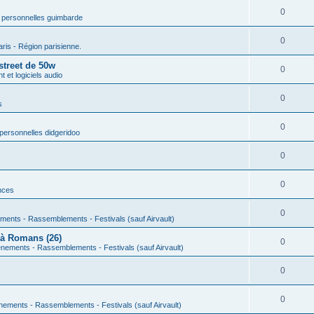
0
 personnelles guimbarde
0
aris - Région parisienne.
street de 50w
0
 et logiciels audio
0
s
0
personnelles didgeridoo
0
0
nces
0
ments - Rassemblements - Festivals (sauf Airvault)
 à Romans (26)
0
nements - Rassemblements - Festivals (sauf Airvault)
0
0
nements - Rassemblements - Festivals (sauf Airvault)