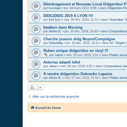
Déménagement et Nouveau Local Didgeridoo P
par
kurungai
»
lun. 04 mars 2019, 8:08
» dans
Didgeridoo Pa
DIDG2DIDG 2019 A LYON !!!!
par
fred lyon
»
mar. 05 févr. 2019, 11:21
» dans
"Australian V
beatbox dans Morsing
par
Adrien B.
»
jeu. 20 déc. 2018, 16:00
» dans
Compositions
Cherche joueurs didg Noyon/Compiègne
par
Débutdidg
»
lun. 10 déc. 2018, 18:11
» dans
02 : Région
Ruben unique didgeridoo en vinyl !!!
par
Jaime
»
mer. 28 nov. 2018, 5:51
» dans
Petites ann
Asturias adapté héhé
par
Jaime
»
mer. 28 nov. 2018, 4:02
» dans
Compositions per
A vendre didgeridoo Dubravko Lapaine
par
Adrien B.
»
mer. 07 nov. 2018, 15:43
» dans
Petites ann
Aller sur la recherche avancée
Accueil du forum