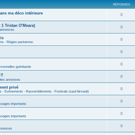
RÉPONSES
ans ma déco intérieure
0
 1 Tristan O'Meara)
0
 annonces
is
0
ris - Région parisienne.
0
0
rsonnelles guimbarde
!!
0
ites annonces
ment privé
0
s - Evénements - Rassemblements - Festivals (sauf Airvault)
0
sages importants
0
sages importants
0
annonces