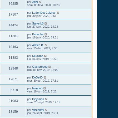
par
Adhi
36285
sam. 08 févr. 2020, 10:23
par
LeSonDesCuivres
17107
jeu. 30 janv. 2020, 9:51
par
Steve Lô
14424
lun. 27 janv. 2020, 14:03
par
Panache
11381
jeu. 16 janv. 2020, 19:51
par
Adrien B.
19463
mer. 25 déc. 2019, 9:36
par
Nikolans
11383
lun. 04 nov. 2019, 15:59
par
Gasteropod
12948
dim. 03 nov. 2019, 15:09
par
DeDellD
12071
mer. 30 oct. 2019, 17:31
par
bamboo
35718
ven. 18 oct. 2019, 7:28
par
Didjaman
21083
sam. 28 sept. 2019, 14:19
par
VincentN
13159
jeu. 26 sept. 2019, 23:11