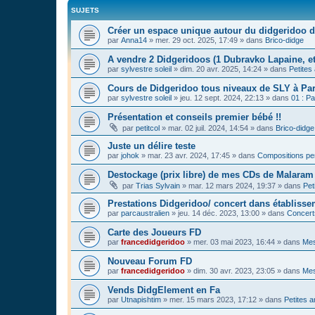
SUJETS
Créer un espace unique autour du didgeridoo d
par
Anna14
»
mer. 29 oct. 2025, 17:49
» dans
Brico-didge
A vendre 2 Didgeridoos (1 Dubravko Lapaine, et
par
sylvestre soleil
»
dim. 20 avr. 2025, 14:24
» dans
Petites
Cours de Didgeridoo tous niveaux de SLY à Par
par
sylvestre soleil
»
jeu. 12 sept. 2024, 22:13
» dans
01 : Pa
Présentation et conseils premier bébé !!
par
petitcol
»
mar. 02 juil. 2024, 14:54
» dans
Brico-didge
Juste un délire teste
par
johok
»
mar. 23 avr. 2024, 17:45
» dans
Compositions pe
Destockage (prix libre) de mes CDs de Malaram 
par
Trias Sylvain
»
mar. 12 mars 2024, 19:37
» dans
Pet
Prestations Didgeridoo/ concert dans établisse
par
parcaustralien
»
jeu. 14 déc. 2023, 13:00
» dans
Concert
Carte des Joueurs FD
par
francedidgeridoo
»
mer. 03 mai 2023, 16:44
» dans
Mes
Nouveau Forum FD
par
francedidgeridoo
»
dim. 30 avr. 2023, 23:05
» dans
Mes
Vends DidgElement en Fa
par
Utnapishtim
»
mer. 15 mars 2023, 17:12
» dans
Petites 