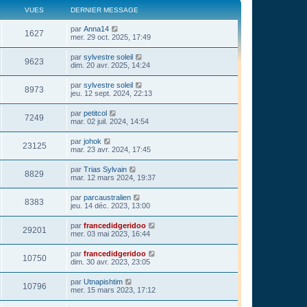
VUES
DERNIER MESSAGE
par
Anna14
1627
mer. 29 oct. 2025, 17:49
par
sylvestre soleil
9623
dim. 20 avr. 2025, 14:24
par
sylvestre soleil
8973
jeu. 12 sept. 2024, 22:13
par
petitcol
7249
mar. 02 juil. 2024, 14:54
par
johok
23125
mar. 23 avr. 2024, 17:45
par
Trias Sylvain
8829
mar. 12 mars 2024, 19:37
par
parcaustralien
8383
jeu. 14 déc. 2023, 13:00
par
francedidgeridoo
29201
mer. 03 mai 2023, 16:44
par
francedidgeridoo
10750
dim. 30 avr. 2023, 23:05
par
Utnapishtim
10796
mer. 15 mars 2023, 17:12