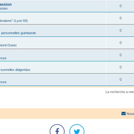
assion
0
ssion
0
ibrations" (Lyon 69)
0
 personnelles guimbarde
0
 Nord-Ouest
0
onces
0
sonnelles didgeridoo
0
onces
La recherche a ret
Nous