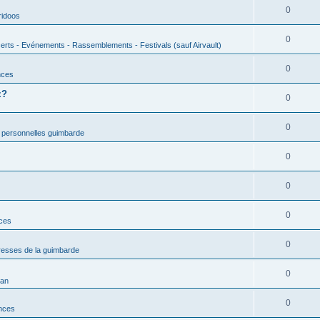
0
ridoos
0
erts - Evénements - Rassemblements - Festivals (sauf Airvault)
0
nces
z?
0
0
 personnelles guimbarde
0
0
0
nces
0
esses de la guimbarde
0
man
0
nces