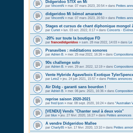
Didgeridoo STIX en Mi
par
VincentN
»
mar. 07 mars 2023, 20:54
» dans
Petites an
didgeridoo Mi bémol amarante
par
VincentN
»
mar. 07 mars 2023, 20:50
» dans
Petites an
Stages et cursus de chant diphonique mongol
par
Curtet
»
lun. 03 oct. 2022, 0:17
» dans
Concerts - Evénem
-20% sur toute la boutique FD
par
francedidgeridoo
»
sam. 28 mai 2022, 14:03
» dans
Le 
Pranavibes : méditations sonores
par
Adrien B.
»
mer. 25 mai 2022, 16:26
» dans
Compositions
90s challenge solo
par
Adrien B.
»
ven. 29 avr. 2022, 12:19
» dans
Compositions
Vente Hybride Agave/bois Exotique TylerSpenc
par
Leto2
»
jeu. 24 juin 2021, 15:57
» dans
Petites annonces
Air Didg - garanti sans bourdon !
par
Adrien B.
»
mer. 06 janv. 2021, 16:36
» dans
Composition
reprise saison 2020-2021
par
fred lyon
»
mar. 08 sept. 2020, 16:24
» dans
"Australian 
[VENDU] Vends "Chanter seul à deux voix"
par
blux
»
jeu. 27 févr. 2020, 16:27
» dans
Petites annonces
A vendre Didgeridoo Mallee
par
Charly85
»
lun. 17 févr. 2020, 13:10
» dans
Petites anno