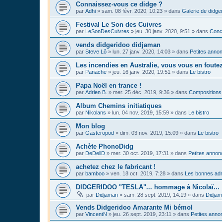
Connaissez-vous ce didge ?
par
Adhi
»
sam. 08 févr. 2020, 10:23
» dans
Galerie de didge
Festival Le Son des Cuivres
par
LeSonDesCuivres
»
jeu. 30 janv. 2020, 9:51
» dans
Conc
vends didgeridoo didjaman
par
Steve Lô
»
lun. 27 janv. 2020, 14:03
» dans
Petites anno
Les incendies en Australie, vous vous en foute
par
Panache
»
jeu. 16 janv. 2020, 19:51
» dans
Le bistro
Papa Noël en trance !
par
Adrien B.
»
mer. 25 déc. 2019, 9:36
» dans
Compositions
Album Chemins initiatiques
par
Nikolans
»
lun. 04 nov. 2019, 15:59
» dans
Le bistro
Mon blog
par
Gasteropod
»
dim. 03 nov. 2019, 15:09
» dans
Le bistro
Achète PhonoDidg
par
DeDellD
»
mer. 30 oct. 2019, 17:31
» dans
Petites anno
achetez chez le fabricant !
par
bamboo
»
ven. 18 oct. 2019, 7:28
» dans
Les bonnes adr
DIDGERIDOO "TESLA"... hommage à Nicolaï...
par
Didjaman
»
sam. 28 sept. 2019, 14:19
» dans
Didja
Vends Didgeridoo Amarante Mi bémol
par
VincentN
»
jeu. 26 sept. 2019, 23:11
» dans
Petites anno